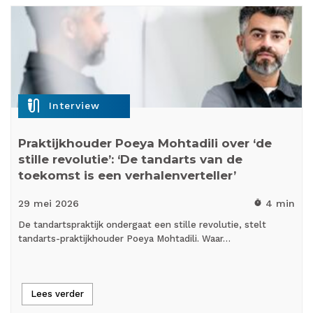
mic_external_on
Interview
Praktijkhouder Poeya Mohtadili over ‘de
stille revolutie’: ‘De tandarts van de
toekomst is een verhalenverteller’
29 mei
2026
4 min
timer
De tandartspraktijk ondergaat een stille revolutie, stelt
tandarts-praktijkhouder Poeya Mohtadili. Waar…
Lees verder