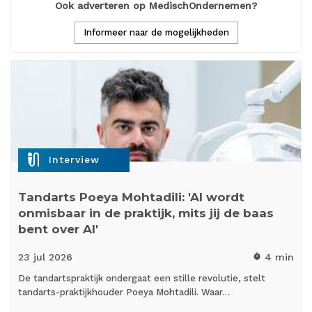
Ook adverteren op MedischOndernemen?
Informeer naar de mogelijkheden
mic_external_on
Interview
Tandarts Poeya Mohtadili: 'AI wordt
onmisbaar in de praktijk, mits jij de baas
bent over AI'
23 jul
2026
4 min
timer
De tandartspraktijk ondergaat een stille revolutie, stelt
tandarts-praktijkhouder Poeya Mohtadili. Waar…