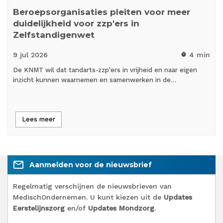
Beroepsorganisaties pleiten voor meer
duidelijkheid voor zzp'ers in
Zelfstandigenwet
9 jul
2026
4 min
timer
De KNMT wil dat tandarts-zzp'ers in vrijheid en naar eigen
inzicht kunnen waarnemen en samenwerken in de…
Lees meer
mail_outline
Aanmelden voor de nieuwsbrief
Regelmatig verschijnen de nieuwsbrieven van
MedischOndernemen. U kunt kiezen uit de
Updates
Eerstelijnszorg
en/of
Updates Mondzorg
.