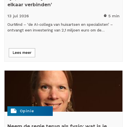
elkaar verbinden’
13 jul
2026
5 min
timer
OurMind – ‘de AI-collega van huisartsen en specialisten’ –
ontvangt een investering van 2,1 miljoen euro om de…
Lees meer
note
Opinie
Neem de regie terug als fysio: wat is je