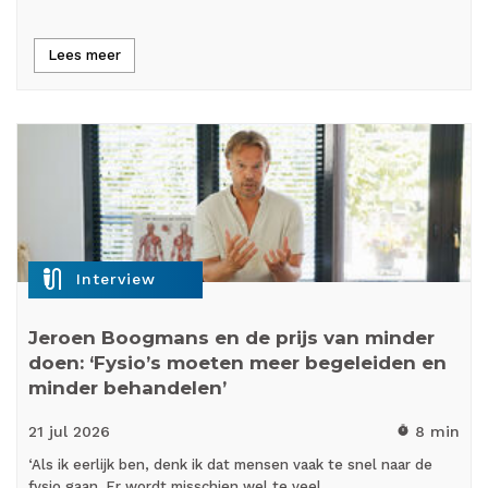
Lees meer
mic_external_on
Interview
Jeroen Boogmans en de prijs van minder
doen: ‘Fysio’s moeten meer begeleiden en
minder behandelen’
21 jul
2026
8 min
timer
‘Als ik eerlijk ben, denk ik dat mensen vaak te snel naar de
fysio gaan. Er wordt misschien wel te veel…