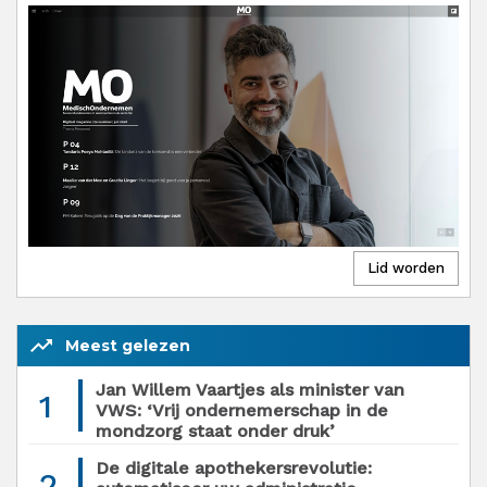
trending_up
Meest gelezen
Jan Willem Vaartjes als minister van
1
VWS: ‘Vrij ondernemerschap in de
mondzorg staat onder druk’
De digitale apothekersrevolutie:
2