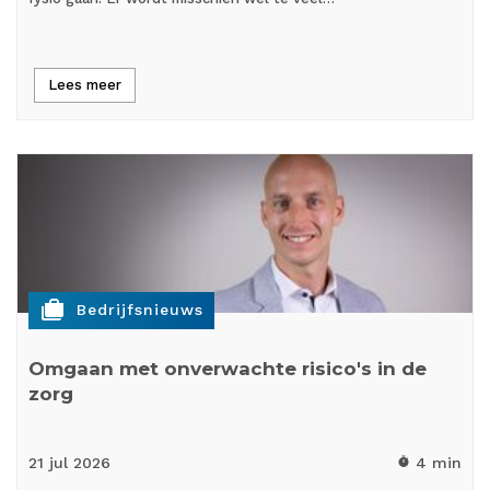
Lees meer
cases
Bedrijfsnieuws
Omgaan met onverwachte risico's in de
zorg
21 jul
2026
4 min
timer