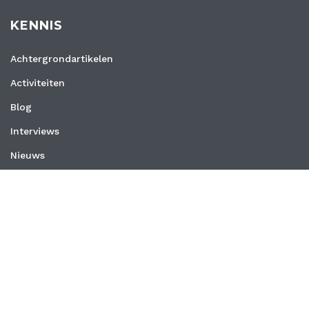
KENNIS
Achtergrondartikelen
Activiteiten
Blog
Interviews
Nieuws
Vacatures
Whitepapers
WEBSITE
Privacyverklaring
Algemene voorwaarden