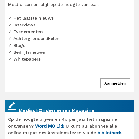
Meld u aan en blijf op de hoogte van o.a.:
✓ Het laatste nieuws
✓ Interviews
✓ Evenementen
✓ Achtergrondartikelen
✓ Blogs
✓ Bedrijfsnieuws
✓ Whitepapers
border_color
MedischOndernemen Magazine
Op de hoogte blijven en 4x per jaar het magazine
ontvangen?
Word MO Lid
!
U kunt als abonnee alle
online magazines kosteloos lezen via de
bibliotheek
.