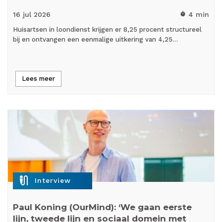
16 jul
2026
4 min
timer
Huisartsen in loondienst krijgen er 8,25 procent structureel
bij en ontvangen een eenmalige uitkering van 4,25…
Lees meer
mic_external_on
Interview
Paul Koning (OurMind): ‘We gaan eerste
lijn, tweede lijn en sociaal domein met