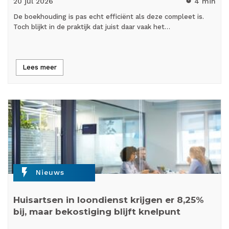
20 jul
2026
4 min
timer
De boekhouding is pas echt efficiënt als deze compleet is.
Toch blijkt in de praktijk dat juist daar vaak het…
Lees meer
flash_on
Nieuws
Huisartsen in loondienst krijgen er 8,25%
bij, maar bekostiging blijft knelpunt