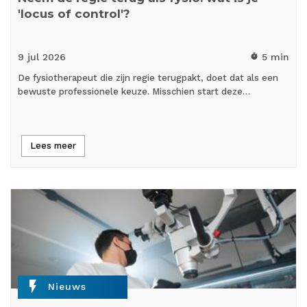
'locus of control'?
9 jul
2026
5 min
timer
De fysiotherapeut die zijn regie terugpakt, doet dat als een
bewuste professionele keuze. Misschien start deze…
Lees meer
flash_on
Nieuws