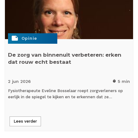
note
Opinie
De zorg van binnenuit verbeteren: erken
dat rouw echt bestaat
2 jun
2026
5 min
timer
Fysiotherapeute Eveline Bosselaar roept zorgverleners op
eerlijk in de spiegel te kijken en te erkennen dat ze…
Lees verder