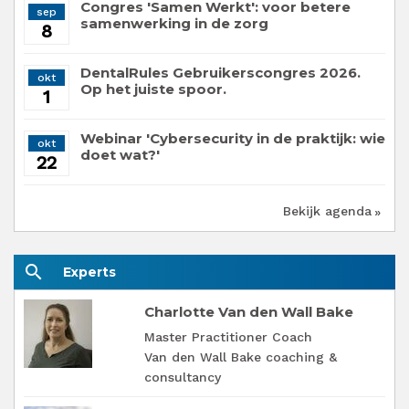
Congres 'Samen Werkt': voor betere
sep
samenwerking in de zorg
8
DentalRules Gebruikerscongres 2026.
okt
Op het juiste spoor.
1
Webinar 'Cybersecurity in de praktijk: wie
okt
doet wat?'
22
Bekijk agenda
search
Experts
Charlotte Van den Wall Bake
Master Practitioner Coach
Van den Wall Bake coaching &
consultancy