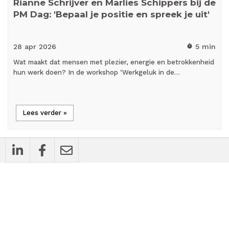
Rianne Schrijver en Marlies Schippers bij de
PM Dag: 'Bepaal je positie en spreek je uit'
28 apr
2026
5 min
timer
Wat maakt dat mensen met plezier, energie en betrokkenheid
hun werk doen? In de workshop ‘Werkgeluk in de…
Lees verder »
cases
Bedrijfsnieuws