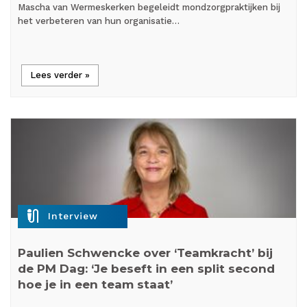
Mascha van Wermeskerken begeleidt mondzorgpraktijken bij
het verbeteren van hun organisatie…
Lees verder »
mic_external_on
Interview
Paulien Schwencke over ‘Teamkracht’ bij
de PM Dag: ‘Je beseft in een split second
hoe je in een team staat’