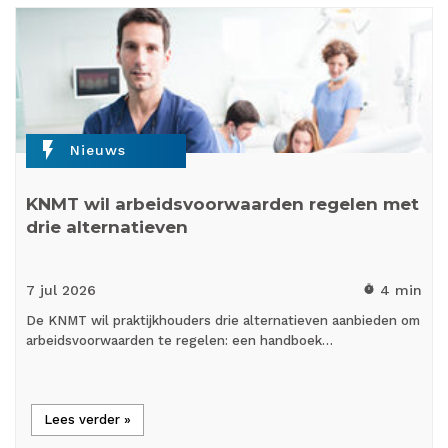
flash_on
Nieuws
KNMT wil arbeidsvoorwaarden regelen met
drie alternatieven
7 jul
2026
4 min
timer
De KNMT wil praktijkhouders drie alternatieven aanbieden om
arbeidsvoorwaarden te regelen: een handboek…
Lees verder »