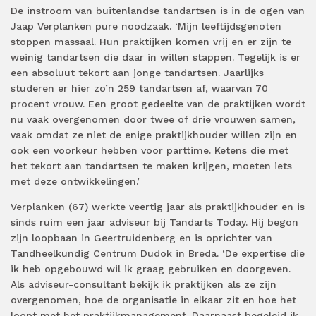
De instroom van buitenlandse tandartsen is in de ogen van
Jaap Verplanken pure noodzaak. ‘Mijn leeftijdsgenoten
stoppen massaal. Hun praktijken komen vrij en er zijn te
weinig tandartsen die daar in willen stappen. Tegelijk is er
een absoluut tekort aan jonge tandartsen. Jaarlijks
studeren er hier zo’n 259 tandartsen af, waarvan 70
procent vrouw. Een groot gedeelte van de praktijken wordt
nu vaak overgenomen door twee of drie vrouwen samen,
vaak omdat ze niet de enige praktijkhouder willen zijn en
ook een voorkeur hebben voor parttime. Ketens die met
het tekort aan tandartsen te maken krijgen, moeten iets
met deze ontwikkelingen.’
Verplanken (67) werkte veertig jaar als praktijkhouder en is
sinds ruim een jaar adviseur bij Tandarts Today. Hij begon
zijn loopbaan in Geertruidenberg en is oprichter van
Tandheelkundig Centrum Dudok in Breda. ‘De expertise die
ik heb opgebouwd wil ik graag gebruiken en doorgeven.
Als adviseur-consultant bekijk ik praktijken als ze zijn
overgenomen, hoe de organisatie in elkaar zit en hoe het
loopt met het praktijkmanagement. Daarnaast begeleid ik