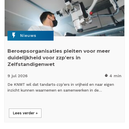
flash_on
Nieuws
Beroepsorganisaties pleiten voor meer
duidelijkheid voor zzp'ers in
Zelfstandigenwet
9 jul
2026
4 min
timer
De KNMT wil dat tandarts-zzp'ers in vrijheid en naar eigen
inzicht kunnen waarnemen en samenwerken in de…
Lees verder »