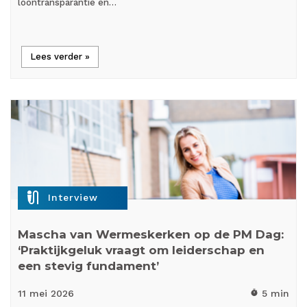
loontransparantie en…
Lees verder »
mic_external_on
Interview
Mascha van Wermeskerken op de PM Dag:
‘Praktijkgeluk vraagt om leiderschap en
een stevig fundament’
11 mei
2026
5 min
timer