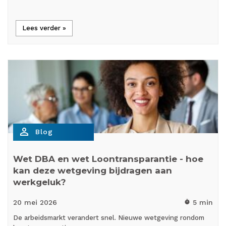
Lees verder »
person_outline
Blog
Wet DBA en wet Loontransparantie - hoe
kan deze wetgeving bijdragen aan
werkgeluk?
20 mei
2026
5 min
timer
De arbeidsmarkt verandert snel. Nieuwe wetgeving rondom