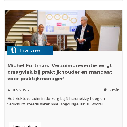
mic_external_on
Interview
Michel Fortman: ‘Verzuimpreventie vergt
draagvlak bij praktijkhouder en mandaat
voor praktijkmanager’
4 jun
2026
5 min
timer
Het ziekteverzuim in de zorg blijft hardnekkig hoog en
verschuift steeds vaker naar langdurige uitval. Vooral…
Lees verder »