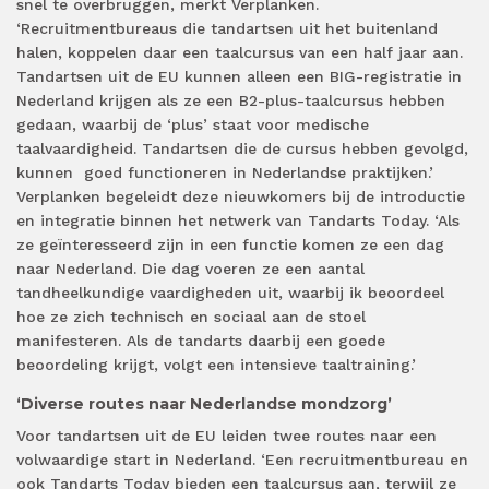
snel te overbruggen, merkt Verplanken.
‘Recruitmentbureaus die tandartsen uit het buitenland
halen, koppelen daar een taalcursus van een half jaar aan.
Tandartsen uit de EU kunnen alleen een BIG-registratie in
Nederland krijgen als ze een B2-plus-taalcursus hebben
gedaan, waarbij de ‘plus’ staat voor medische
taalvaardigheid. Tandartsen die de cursus hebben gevolgd,
kunnen goed functioneren in Nederlandse praktijken.’
Verplanken begeleidt deze nieuwkomers bij de introductie
en integratie binnen het netwerk van Tandarts Today. ‘Als
ze geïnteresseerd zijn in een functie komen ze een dag
naar Nederland. Die dag voeren ze een aantal
tandheelkundige vaardigheden uit, waarbij ik beoordeel
hoe ze zich technisch en sociaal aan de stoel
manifesteren. Als de tandarts daarbij een goede
beoordeling krijgt, volgt een intensieve taaltraining.’
‘Diverse routes naar Nederlandse mondzorg’
Voor tandartsen uit de EU leiden twee routes naar een
volwaardige start in Nederland. ‘Een recruitmentbureau en
ook Tandarts Today bieden een taalcursus aan, terwijl ze