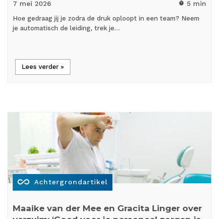
7 mei
2026
5 min
timer
Hoe gedraag jij je zodra de druk oploopt in een team? Neem
je automatisch de leiding, trek je…
Lees verder »
all_inclusive
Achtergrondartikel
Maaike van der Mee en Gracita Linger over