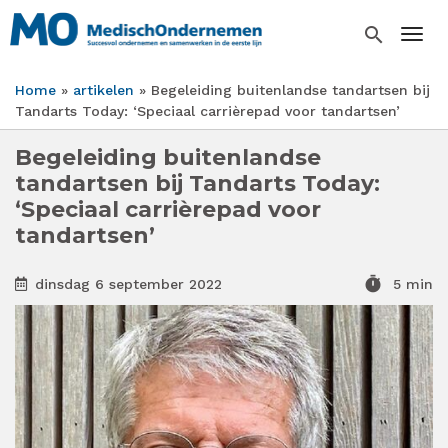
Overslaan
en
search
Togg
naar
de
Home
artikelen
Begeleiding buitenlandse tandartsen bij
inhoud
Kruimelpad
Tandarts Today: ‘Speciaal carrièrepad voor tandartsen’
gaan
Begeleiding buitenlandse
tandartsen bij Tandarts Today:
‘Speciaal carrièrepad voor
tandartsen’
timer
dinsdag 6 september 2022
5 min