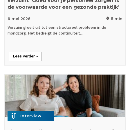
verzuim: ‘Goed voor je personeel zorgen is
de voorwaarde voor een gezonde praktijk’
6 mei
2026
5 min
timer
Verzuim groeit uit tot een structureel probleem in de
mondzorg. Het bedreigt de continuïteit…
Lees verder »
mic_external_on
Interview