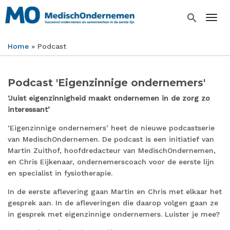
Overslaan
en
search
Togg
naar
de
Home
Podcast
inhoud
Kruimelpad
gaan
Podcast 'Eigenzinnige ondernemers'
‘Juist eigenzinnigheid maakt ondernemen in de zorg zo
interessant’
‘Eigenzinnige ondernemers’ heet de nieuwe podcastserie
van MedischOndernemen. De podcast is een initiatief van
Martin Zuithof, hoofdredacteur van MedischOndernemen,
en Chris Eijkenaar, ondernemerscoach voor de eerste lijn
en specialist in fysiotherapie.
In de eerste aflevering gaan Martin en Chris met elkaar het
gesprek aan. In de afleveringen die daarop volgen gaan ze
in gesprek met eigenzinnige ondernemers. Luister je mee?