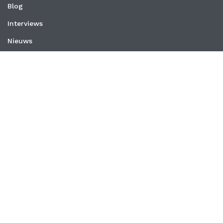
Blog
Interviews
Nieuws
Vacatures
Whitepapers
WEBSITE
Privacyverklaring
Algemene voorwaarden
CONTACT
MedischOndernemen
Schrevenweg 3