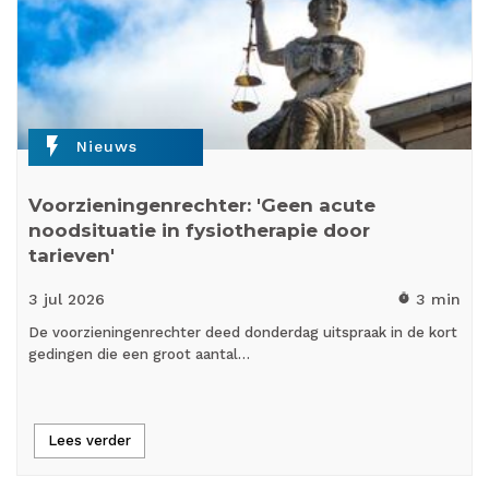
flash_on
Nieuws
Voorzieningenrechter: 'Geen acute
noodsituatie in fysiotherapie door
tarieven'
3 jul
2026
3 min
timer
De voorzieningenrechter deed donderdag uitspraak in de kort
gedingen die een groot aantal…
Lees verder