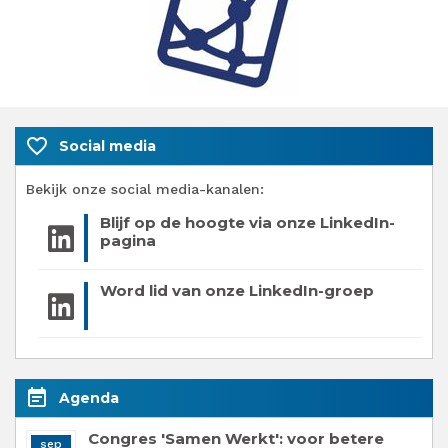
favorite_border
Social media
Bekijk onze social media-kanalen:
Blijf op de hoogte via onze LinkedIn-
pagina
Word lid van onze LinkedIn-groep
event_note
Agenda
Congres 'Samen Werkt': voor betere
sep