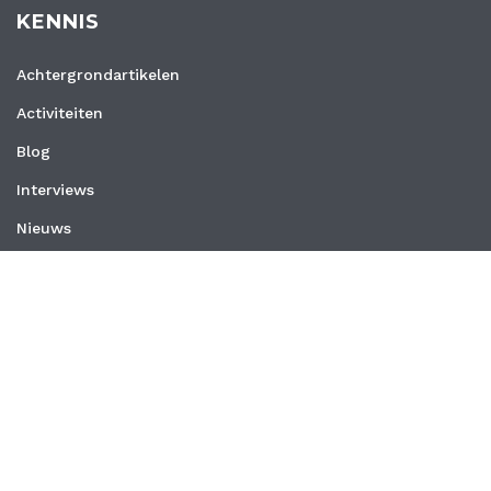
KENNIS
Achtergrondartikelen
Activiteiten
Blog
Interviews
Nieuws
Vacatures
Whitepapers
WEBSITE
Privacyverklaring
Algemene voorwaarden