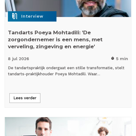
mic_external_on
Interview
Tandarts Poeya Mohtadili: 'De
zorgondernemer is een mens, met
verveling, zingeving en energie'
8 jul
2026
5 min
timer
De tandartspraktijk ondergaat een stille transformatie, stelt
tandarts-praktijkhouder Poeya Mohtadili. Waar…
Lees verder