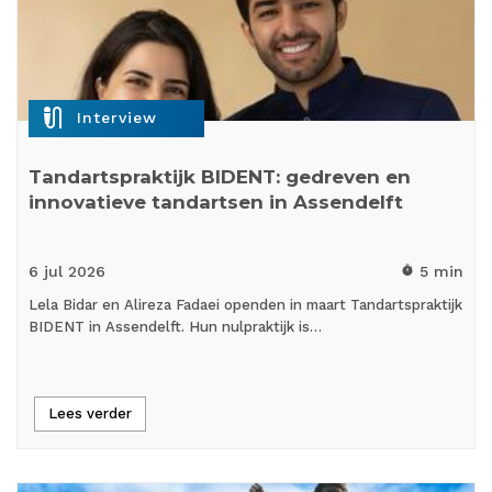
mic_external_on
Interview
Tandartspraktijk BIDENT: gedreven en
innovatieve tandartsen in Assendelft
6 jul
2026
5 min
timer
Lela Bidar en Alireza Fadaei openden in maart Tandartspraktijk
BIDENT in Assendelft. Hun nulpraktijk is…
Lees verder