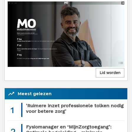
trending_up
Meest gelezen
'Ruimere inzet professionele tolken nodig
1
voor betere zorg'
Fysiomanager en ‘MijnZorgtoegang’:
2