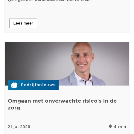
Lees meer
cases
Bedrijfsnieuws
Omgaan met onverwachte risico's in de
zorg
21 jul
2026
4 min
timer