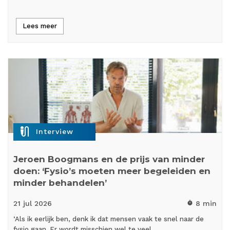
Lees meer
mic_external_on
Interview
Jeroen Boogmans en de prijs van minder
doen: ‘Fysio’s moeten meer begeleiden en
minder behandelen’
21 jul
2026
8 min
timer
‘Als ik eerlijk ben, denk ik dat mensen vaak te snel naar de
fysio gaan. Er wordt misschien wel te veel…