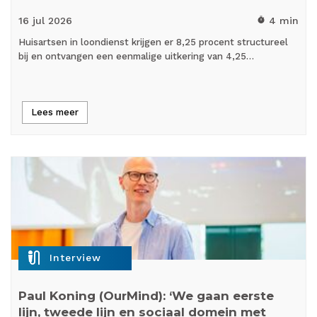
16 jul
2026
4 min
timer
Huisartsen in loondienst krijgen er 8,25 procent structureel
bij en ontvangen een eenmalige uitkering van 4,25…
Lees meer
mic_external_on
Interview
Paul Koning (OurMind): ‘We gaan eerste
lijn, tweede lijn en sociaal domein met