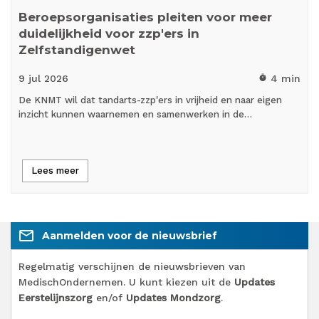
Beroepsorganisaties pleiten voor meer
duidelijkheid voor zzp'ers in
Zelfstandigenwet
9 jul
2026
4 min
timer
De KNMT wil dat tandarts-zzp'ers in vrijheid en naar eigen
inzicht kunnen waarnemen en samenwerken in de…
Lees meer
mail_outline
Aanmelden voor de nieuwsbrief
Regelmatig verschijnen de nieuwsbrieven van
MedischOndernemen. U kunt kiezen uit de
Updates
Eerstelijnszorg
en/of
Updates Mondzorg
.