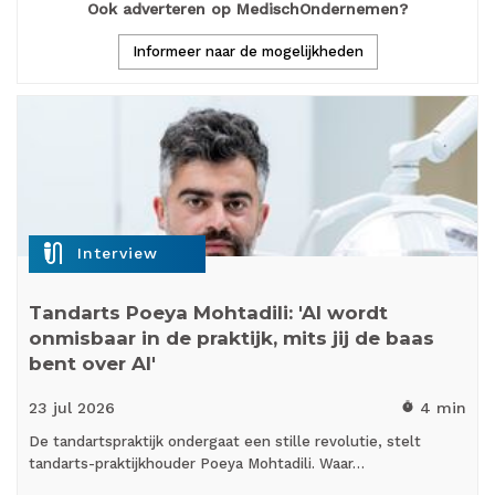
Ook adverteren op MedischOndernemen?
Informeer naar de mogelijkheden
mic_external_on
Interview
Tandarts Poeya Mohtadili: 'AI wordt
onmisbaar in de praktijk, mits jij de baas
bent over AI'
23 jul
2026
4 min
timer
De tandartspraktijk ondergaat een stille revolutie, stelt
tandarts-praktijkhouder Poeya Mohtadili. Waar…