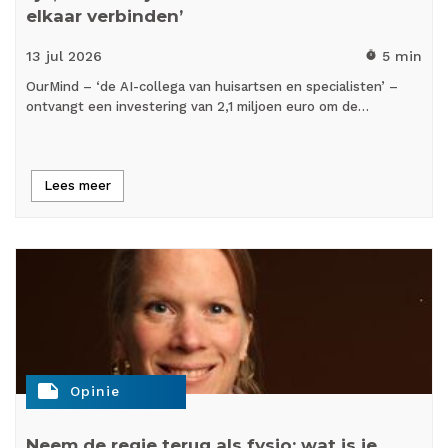
elkaar verbinden’
13 jul
2026
5 min
timer
OurMind – ‘de AI-collega van huisartsen en specialisten’ –
ontvangt een investering van 2,1 miljoen euro om de…
Lees meer
note
Opinie
Neem de regie terug als fysio: wat is je