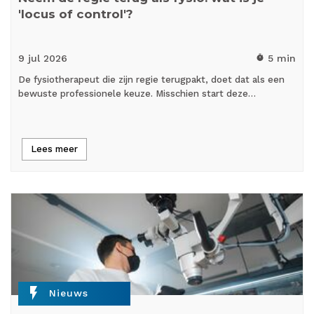
'locus of control'?
9 jul
2026
5 min
timer
De fysiotherapeut die zijn regie terugpakt, doet dat als een
bewuste professionele keuze. Misschien start deze…
Lees meer
flash_on
Nieuws