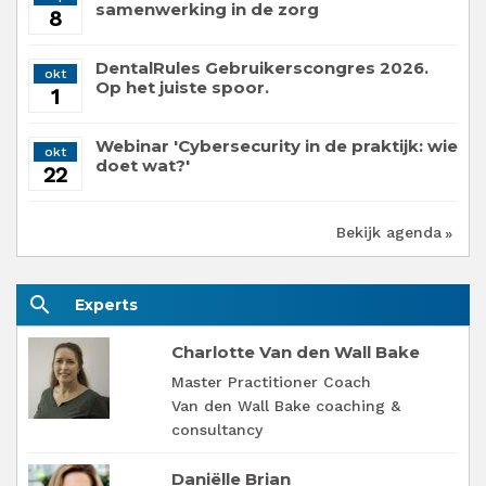
samenwerking in de zorg
8
DentalRules Gebruikerscongres 2026.
okt
Op het juiste spoor.
1
Webinar 'Cybersecurity in de praktijk: wie
okt
doet wat?'
22
Bekijk agenda
search
Experts
Charlotte Van den Wall Bake
Master Practitioner Coach
Van den Wall Bake coaching &
consultancy
Daniëlle Brian