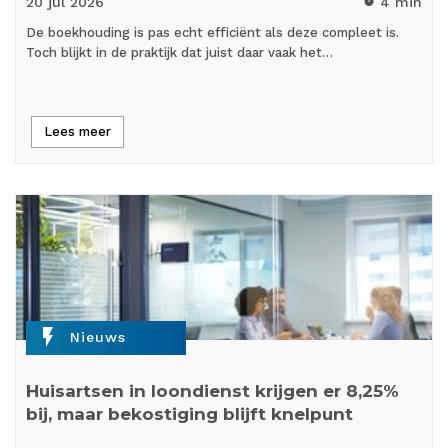
20 jul
2026
4 min
timer
De boekhouding is pas echt efficiënt als deze compleet is.
Toch blijkt in de praktijk dat juist daar vaak het…
Lees meer
flash_on
Nieuws
Huisartsen in loondienst krijgen er 8,25%
bij, maar bekostiging blijft knelpunt