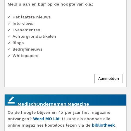
Meld u aan en blijf op de hoogte van o.a.:
✓ Het laatste nieuws
✓ Interviews
✓ Evenementen
✓ Achtergrondartikelen
✓ Blogs
✓ Bedrijfsnieuws
✓ Whitepapers
border_color
MedischOndernemen Magazine
Op de hoogte blijven en 4x per jaar het magazine
ontvangen?
Word MO Lid
!
U kunt als abonnee alle
online magazines kosteloos lezen via de
bibliotheek
.