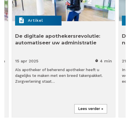
description
descript
Artikel
ek
De digitale apothekersrevolutie:
Du
automatiseer uw administratie
no
min
15 apr
2025
4 min
21 
timer
Als apotheker of beherend apotheker heeft u
In d
n
dagelijks te maken met een breed takenpakket.
word
Zorgverlening staat…
een
Lees verder »