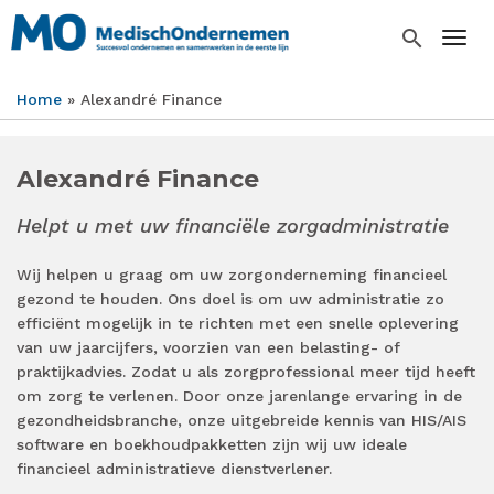
Overslaan
en
search
Togg
naar
de
Home
Alexandré Finance
inhoud
Kruimelpad
gaan
Alexandré Finance
Helpt u met uw financiële zorgadministratie
Wij helpen u graag om uw zorgonderneming financieel
gezond te houden. Ons doel is om uw administratie zo
efficiënt mogelijk in te richten met een snelle oplevering
van uw jaarcijfers, voorzien van een belasting- of
praktijkadvies. Zodat u als zorgprofessional meer tijd heeft
om zorg te verlenen. Door onze jarenlange ervaring in de
gezondheidsbranche, onze uitgebreide kennis van HIS/AIS
software en boekhoudpakketten zijn wij uw ideale
financieel administratieve dienstverlener.