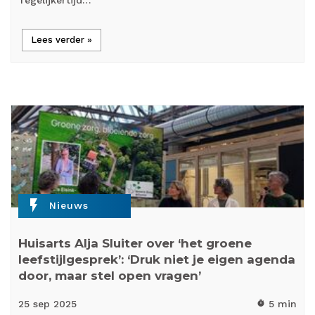
Tegelijkertijd…
Lees verder »
flash_on
Nieuws
Huisarts Alja Sluiter over ‘het groene
leefstijlgesprek’: ‘Druk niet je eigen agenda
door, maar stel open vragen’
25 sep
2025
5 min
timer