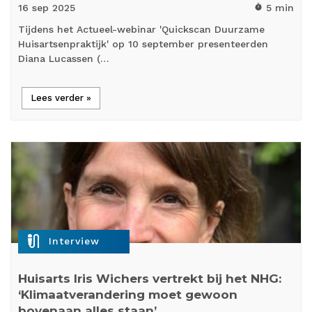
16 sep
2025
5 min
timer
Tijdens het Actueel-webinar 'Quickscan Duurzame
Huisartsenpraktijk' op 10 september presenteerden
Diana Lucassen (…
Lees verder »
mic_external_on
Interview
Huisarts Iris Wichers vertrekt bij het NHG:
‘Klimaatverandering moet gewoon
bovenaan alles staan’