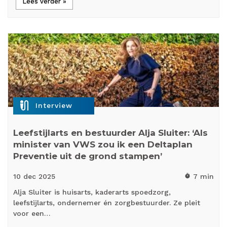
Lees verder »
mic_external_on
Interview
Leefstijlarts en bestuurder Alja Sluiter: ‘Als
minister van VWS zou ik een Deltaplan
Preventie uit de grond stampen’
10 dec
2025
7 min
timer
Alja Sluiter is huisarts, kaderarts spoedzorg,
leefstijlarts, ondernemer én zorgbestuurder. Ze pleit
voor een…