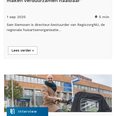
maken verduurzamen haalbaar’
1 sep
2025
5 min
timer
Sam Siemssen is directeur-bestuurder van RegiozorgNU, de
regionale huisartsenorganisatie…
Lees verder »
mic_external_on
Interview