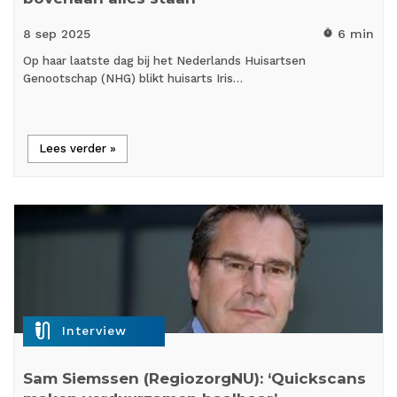
8 sep
2025
6 min
timer
Op haar laatste dag bij het Nederlands Huisartsen
Genootschap (NHG) blikt huisarts Iris…
Lees verder »
mic_external_on
Interview
Sam Siemssen (RegiozorgNU): ‘Quickscans