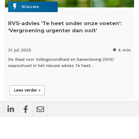
flash_on
Nieuws
RVS-advies 'Te heet onder onze voeten':
‘Vergroening urgenter dan ooit’
21 jul
2025
4 min
timer
De Raad voor Volksgezondheid en Samenleving (RVS)
waarschuwt in het nieuwe advies Te heet…
Lees verder »