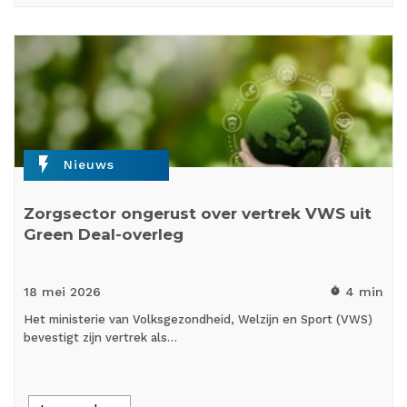
flash_on
Nieuws
Zorgsector ongerust over vertrek VWS uit
Green Deal-overleg
18 mei
2026
4 min
timer
Het ministerie van Volksgezondheid, Welzijn en Sport (VWS)
bevestigt zijn vertrek als…