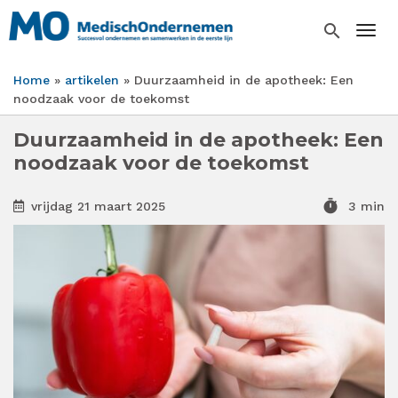
Overslaan
en
search
Togg
naar
de
Home
artikelen
Duurzaamheid in de apotheek: Een
inhoud
Kruimelpad
noodzaak voor de toekomst
gaan
Duurzaamheid in de apotheek: Een
noodzaak voor de toekomst
timer
vrijdag 21 maart 2025
3 min