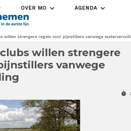
OVER MO
AGENDA
Praktijk
 willen strengere regels voor pijnstillers vanwege watervervuil
clubs willen strengere
pijnstillers vanwege
ling
timer