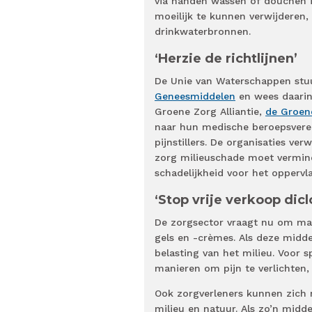
via handen wassen of douchen in 
moeilijk te kunnen verwijderen,
drinkwaterbronnen.
‘Herzie de richtlijnen’
De Unie van Waterschappen stuu
Geneesmiddelen
en wees daarin 
Groene Zorg Alliantie,
de Groen
naar hun medische beroepsvereni
pijnstillers. De organisaties ver
zorg milieuschade moet vermin
schadelijkheid voor het oppervl
‘Stop vrije verkoop dic
De zorgsector vraagt nu om maa
gels en -crèmes. Als deze midde
belasting van het milieu. Voor 
manieren om pijn te verlichten,
Ook zorgverleners kunnen zich 
milieu en natuur. Als zo’n midd