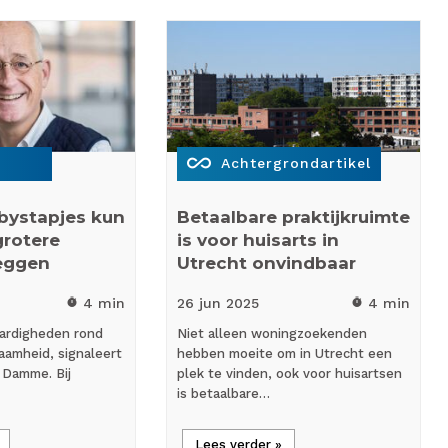
all_inclusive
Achtergrondartikel
bystapjes kun
Betaalbare praktijkruimte
grotere
is voor huisarts in
leggen
Utrecht onvindbaar
4 min
26 jun
2025
4 min
timer
timer
aardigheden rond
Niet alleen woningzoekenden
aamheid, signaleert
hebben moeite om in Utrecht een
 Damme. Bij
plek te vinden, ook voor huisartsen
is betaalbare…
Lees verder »