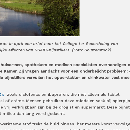
de in april een brief naar het College ter Beoordeling van
ke effecten van NSAID-pijnstillers. (Foto: Shutterstock)
 huisartsen, apothekers en medisch specialisten overhandigen 
e Kamer. Zij vragen aandacht voor een onderbelicht probleem: 
pijnstillers vervuilen het oppervlakte- en drinkwater veel mee
’s
, zoals diclofenac en ibuprofen, die niet alleen als tablet
 gel of crème. Mensen gebruiken deze middelen vaak bij spierpijn
vrij verkrijgbaar zijn bij de drogist en supermarkt. Deze pijnsti
het milieu dan lang werd gedacht.
 werkzame stof trekt de huid binnen, het meeste komt vervolg