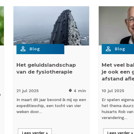
person_outline
person_outline
Blog
Blog
Het geluidslandschap
Met veel ba
van de fysiotherapie
je ook een 
afstand af
21 jul
2025
4 min
10 jul
2025
timer
n
In maart dit jaar bevond ik mij op een
Er spelen eigen
expeditieschip, een tocht van vier
het thema duurz
weken door…
huisarts Rob van
verandering…
Lees verder »
Lees verder »