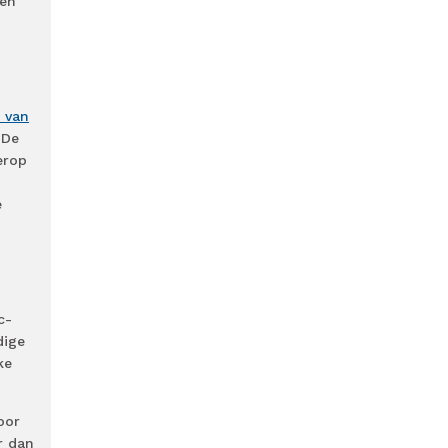
ten
g van
 De
erop
e
c-
dige
ke
oor
r dan