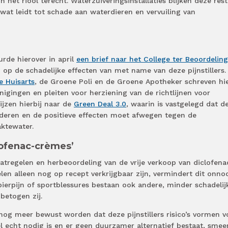
het riool terecht. Waterzuiveringsinstallaties blijken deze res
 wat leidt tot schade aan waterdieren en vervuiling van
rde hierover in april
een brief naar het College ter Beoordelin
op de schadelijke effecten van met name van deze pijnstillers.
e Huisarts
, de Groene Poli en de Groene Apotheker schreven hi
gingen en pleiten voor herziening van de richtlijnen voor
wijzen hierbij naar de
Green Deal 3.0
, waarin is vastgelegd dat d
deren en de positieve effecten moet afwegen tegen de
aktewater.
lofenac-crèmes’
tregelen en herbeoordeling van de vrije verkoop van diclofena
len alleen nog op recept verkrijgbaar zijn, vermindert dit onno
spierpijn of sportblessures bestaan ook andere, minder schadelij
 betogen zij.
nog meer bewust worden dat deze pijnstillers risico’s vormen v
el echt nodig is en er geen duurzamer alternatief bestaat, smee