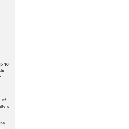
op 16
de
r
 of
llers
ens