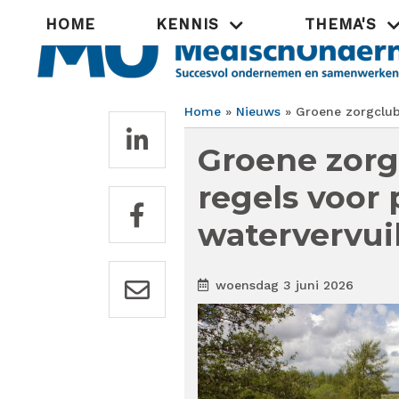
Overslaan
Hoofdnavigatie
HOME
KENNIS
THEMA'S
en
naar
de
inhoud
gaan
Home
Nieuws
Groene zorgclubs
Kruimelpad
Groene zorg
regels voor 
watervervui
woensdag 3 juni 2026