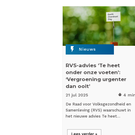
flash_on
Nieuws
RVS-advies 'Te heet
onder onze voeten':
‘Vergroening urgenter
dan ooit’
21 jul
2025
4 mi
timer
De Raad voor Volksgezondheid en
Samenleving (RVS) waarschuwt in
het nieuwe advies Te heet…
Lees verder »