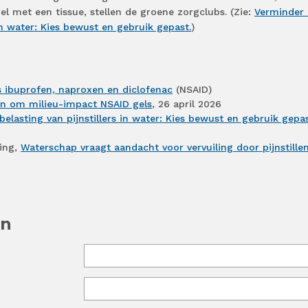
gel met een tissue, stellen de groene zorgclubs. (Zie:
Verminder
 in water: Kies bewust en gebruik gepast.
)
als ibuprofen, naproxen en diclofenac
(NSAID)
n om milieu-impact NSAID gels
, 26 april 2026
elasting van pijnstillers in water: Kies bewust en gebruik gepa
ing,
Waterschap vraagt aandacht voor vervuiling door pijnstille
en