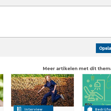
Meer artikelen met dit them
mic_external_on
cases
Interview
Bedrijf