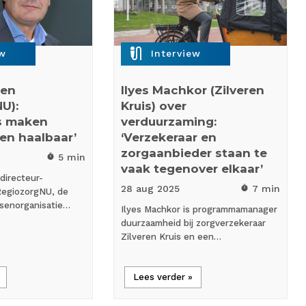
mic_external_on
ew
Interview
sen
Ilyes Machkor (Zilveren
U):
Kruis) over
s maken
verduurzaming:
en haalbaar’
‘Verzekeraar en
zorgaanbieder staan te
5 min
timer
vaak tegenover elkaar’
directeur-
28 aug
2025
7 min
timer
RegiozorgNU, de
tsenorganisatie…
Ilyes Machkor is programmamanager
duurzaamheid bij zorgverzekeraar
Zilveren Kruis en een…
Lees verder »