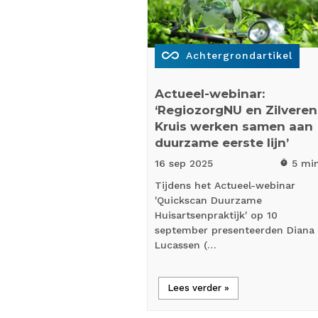
all_inclusive
Achtergrondartikel
Actueel-webinar:
‘RegiozorgNU en Zilveren
Kruis werken samen aan
duurzame eerste lijn’
16 sep
2025
5 mi
timer
Tijdens het Actueel-webinar
'Quickscan Duurzame
Huisartsenpraktijk' op 10
september presenteerden Diana
Lucassen (…
Lees verder »