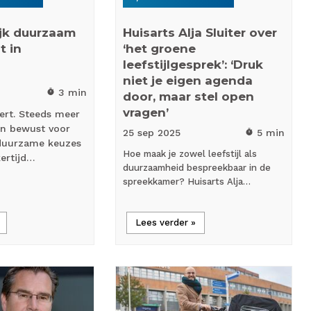
ijk duurzaam
Huisarts Alja Sluiter over
t in
‘het groene
leefstijlgesprek’: ‘Druk
niet je eigen agenda
3 min
timer
door, maar stel open
vragen’
ert. Steeds meer
en bewust voor
25 sep
2025
5 min
timer
 duurzame keuzes
Hoe maak je zowel leefstijl als
kertijd…
duurzaamheid bespreekbaar in de
spreekkamer? Huisarts Alja…
Lees verder »