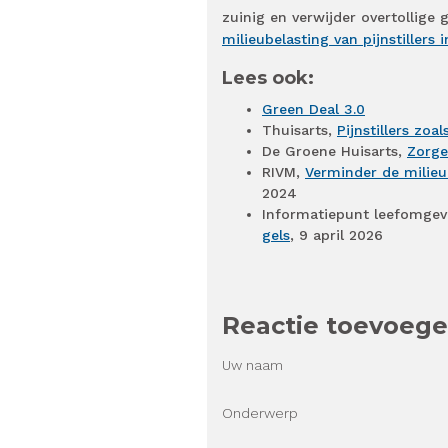
zuinig en verwijder overtollige 
milieubelasting van pijnstillers
Lees ook:
Green Deal 3.0
Thuisarts,
Pijnstillers zo
De Groene Huisarts,
Zorge
RIVM,
Verminder de milieub
2024
Informatiepunt leefomgev
gels
, 9 april 2026
Reactie toevoeg
Uw naam
Onderwerp