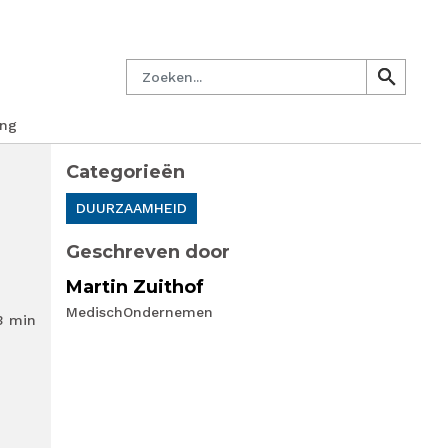
managersnetwerk
Nieuwsbrief
Lid worden
Contact
Zoeken
search
search
ing
Categorieën
DUURZAAMHEID
Geschreven door
Martin Zuithof
MedischOndernemen
3 min