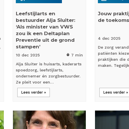
Leefstijlarts en
Jouw prakt
bestuurder Alja Sluiter:
de toekoms
‘Als minister van VWS
zou ik een Deltaplan
n
4 dec
2025
Preventie uit de grond
stampen’
,
De zorg verand
patiënten kiez
10 dec
2025
7 min
timer
praktijken die
Alja Sluiter is huisarts, kaderarts
maken. Tegelij
spoedzorg, leefstijlarts,
ondernemer én zorgbestuurder.
Ze pleit voor een…
Lees verder »
Lees verder »