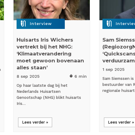
mic_external_on
mic_external_on
Interview
Intervi
Huisarts Iris Wichers
Sam Siems
vertrekt bij het NHG:
(RegiozorgN
‘Klimaatverandering
‘Quickscan
moet gewoon bovenaan
verduurzam
alles staan’
n
1 sep
2025
8 sep
2025
6 min
timer
Sam Siemssen is 
bestuurder van 
Op haar laatste dag bij het
regionale huisar
Nederlands Huisartsen
Genootschap (NHG) blikt huisarts
Iris…
Lees verder »
Lees verder »