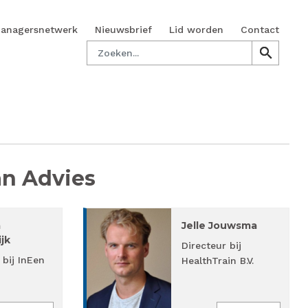
managersnetwerk
Nieuwsbrief
Lid worden
Contact
Zoeken
search
search
n Advies
a
Jelle Jouwsma
jk
Directeur bij
 bij InEen
HealthTrain B.V.