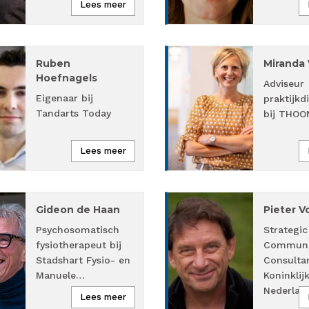
Lees meer
Ruben
Miranda 
Hoefnagels
Adviseur
Eigenaar bij
praktijkd
Tandarts Today
bij THOO
Lees meer
Gideon de Haan
Pieter V
Psychosomatisch
Strategic
fysiotherapeut bij
Communi
Stadshart Fysio- en
Consultan
Manuele…
Koninklij
Nederlan
Lees meer