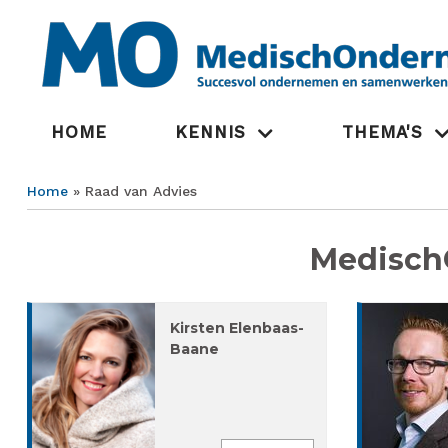
Overslaan
en
naar
de
inhoud
gaan
Hoofdnavigatie
HOME
KENNIS
THEMA'S
Home
Raad van Advies
Kruimelpad
Medisch
Kirsten Elenbaas-
Baane