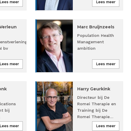
Lees meer
Lees meer
Verleun
Marc Bruijnzeels
Population Health
ienstverlening
Management
N bv
ambition
Lees meer
Lees meer
onk
Harry Geurkink
Directeur bij De
cations
Romei Therapie en
t bij
Training bij De
k
Romei Therapie…
ds…
Lees meer
Lees meer