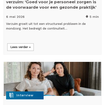
verzuim: ‘Goed voor je personeel zorgen is
de voorwaarde voor een gezonde praktijk’
6 mei
2026
5 min
timer
Verzuim groeit uit tot een structureel probleem in de
mondzorg. Het bedreigt de continuïteit…
Lees verder »
mic_external_on
Interview