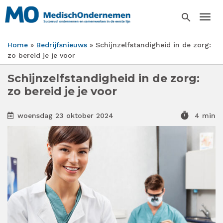
Overslaan
en
search
Togg
naar
de
Home
Bedrijfsnieuws
Schijnzelfstandigheid in de zorg:
inhoud
Kruimelpad
zo bereid je je voor
gaan
Schijnzelfstandigheid in de zorg:
zo bereid je je voor
timer
woensdag 23 oktober 2024
4 min