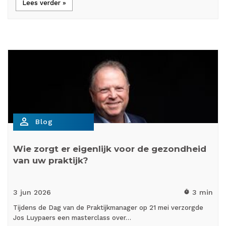
Lees verder »
person_outline
Blog
Wie zorgt er eigenlijk voor de gezondheid
van uw praktijk?
3 jun
2026
3 min
timer
Tijdens de Dag van de Praktijkmanager op 21 mei verzorgde
Jos Luypaers een masterclass over…