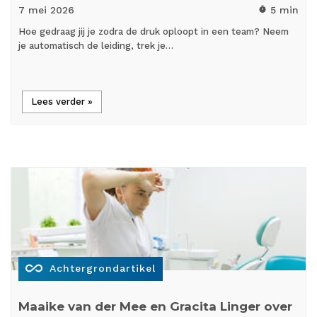
7 mei
2026
5 min
timer
Hoe gedraag jij je zodra de druk oploopt in een team? Neem
je automatisch de leiding, trek je…
Lees verder »
all_inclusive
Achtergrondartikel
Maaike van der Mee en Gracita Linger over