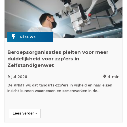
flash_on
Nieuws
Beroepsorganisaties pleiten voor meer
duidelijkheid voor zzp'ers in
Zelfstandigenwet
9 jul
2026
4 min
timer
De KNMT wil dat tandarts-zzp'ers in vrijheid en naar eigen
inzicht kunnen waarnemen en samenwerken in de…
Lees verder »