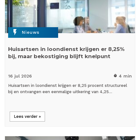
flash_on
Nieuws
Huisartsen in loondienst krijgen er 8,25%
bij, maar bekostiging blijft knelpunt
16 jul
2026
4 min
timer
Huisartsen in loondienst krijgen er 8,25 procent structureel
bij en ontvangen een eenmalige uitkering van 4,25…
Lees verder »