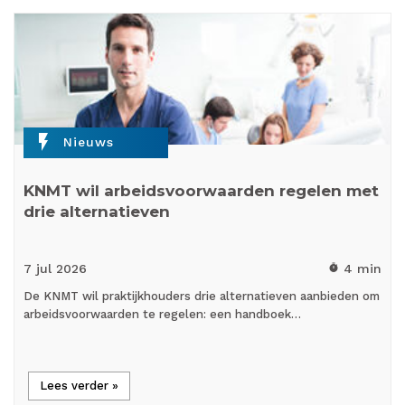
flash_on
Nieuws
KNMT wil arbeidsvoorwaarden regelen met
drie alternatieven
7 jul
2026
4 min
timer
De KNMT wil praktijkhouders drie alternatieven aanbieden om
arbeidsvoorwaarden te regelen: een handboek…
Lees verder »