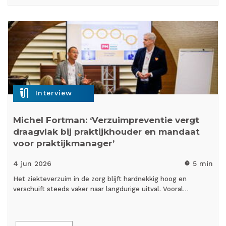
mic_external_on
Interview
Michel Fortman: ‘Verzuimpreventie vergt
draagvlak bij praktijkhouder en mandaat
voor praktijkmanager’
4 jun
2026
5 min
timer
Het ziekteverzuim in de zorg blijft hardnekkig hoog en
verschuift steeds vaker naar langdurige uitval. Vooral…