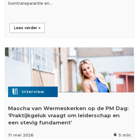
loontransparantie en…
Lees verder »
mic_external_on
Interview
Mascha van Wermeskerken op de PM Dag:
‘Praktijkgeluk vraagt om leiderschap en
een stevig fundament’
11 mei
2026
5 min
timer