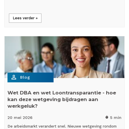
Lees verder »
person_outline
Blog
Wet DBA en wet Loontransparantie - hoe
kan deze wetgeving bijdragen aan
werkgeluk?
20 mei
2026
5 min
timer
De arbeidsmarkt verandert snel. Nieuwe wetgeving rondom