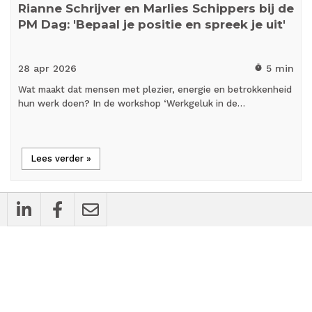
Rianne Schrijver en Marlies Schippers bij de
PM Dag: 'Bepaal je positie en spreek je uit'
28 apr
2026
5 min
timer
Wat maakt dat mensen met plezier, energie en betrokkenheid
hun werk doen? In de workshop ‘Werkgeluk in de…
Lees verder »
cases
Bedrijfsnieuws