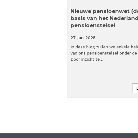
 praktijk. De
Nieuwe pensioenwet (de
ten
basis van het Nederlan
pensioenstelsel
4 min
27 jan
2025
timer
 stoppen met uw praktijk?
In deze blog zullen we enkele bela
van ons pensioenstelsel onder de
slissing die veel huisartsen
Door inzicht te…
een…
Lees verder »