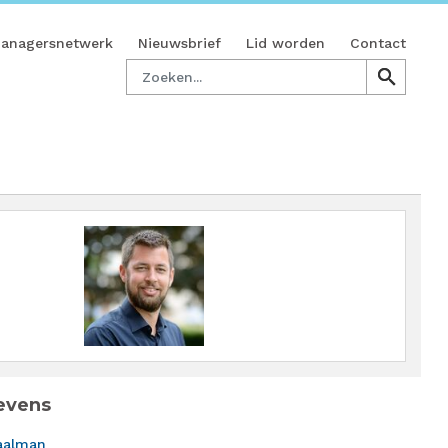
managersnetwerk
Nieuwsbrief
Lid worden
Contact
Zoeken
search
search
evens
aalman