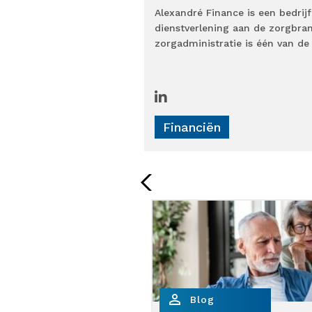
Alexandré Finance is een bedrijf
dienstverlening aan de zorgbran
zorgadministratie is één van de
Financiën
person_outline
Blog