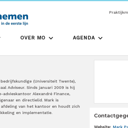
Praktijk
OVER MO
AGENDA
edrijfskundige (Universiteit Twente),
al Adviseur. Sinds januari 2009 is hij
e-advieskantoor Alexandré Finance,
enaar en directielid. Mark is
e afdeling van het kantoor en houdt zich
kkeling en implementatie.
Contactgeg
Website
Mark P