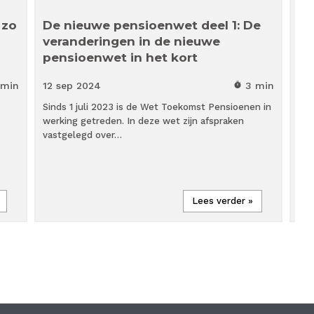
 zo
De nieuwe pensioenwet deel 1: De
Ac
veranderingen in de nieuwe
sc
pensioenwet in het kort
be
 min
12 sep
2024
3 min
28
timer
Sinds 1 juli 2023 is de Wet Toekomst Pensioenen in
Sch
werking getreden. In deze wet zijn afspraken
min
vastgelegd over…
Lees verder »