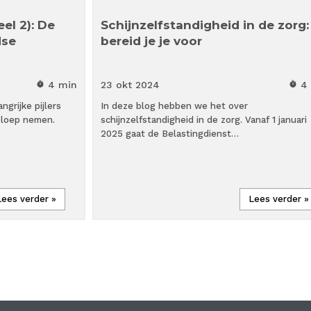
el 2): De
Schijnzelfstandigheid in de zorg:
dse
bereid je je voor
4 min
23 okt
2024
4
timer
timer
ngrijke pijlers
In deze blog hebben we het over
 loep nemen.
schijnzelfstandigheid in de zorg. Vanaf 1 januari
2025 gaat de Belastingdienst…
Lees verder »
Lees verder »