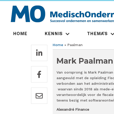
Overslaan
en
naar
de
inhoud
gaan
Hoofdnavigatie
HOME
KENNIS
THEMA'S
Home
Paalman
Kruimelpad
Mark Paalman
Van oorsprong is Mark Paalman b
aangevuld met de opleiding Fisca
verbonden aan het administrati
waarvan sinds 2018 als mede-eig
verantwoordelijk voor de fiscal
tevens bezig met softwareontwi
Alexandré Finance