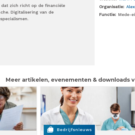
 dat zich richt op de financiële
Organisatie
Ale
che. Digitalisering van de
Functie
Mede-ei
 specialismen.
Meer artikelen, evenementen & downloads 
cases
Bedrijfsnieuws