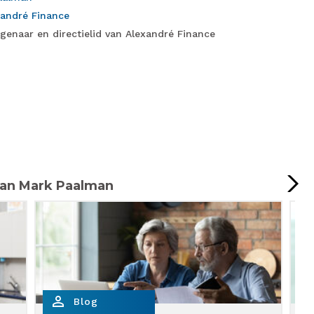
xandré Finance
genaar en directielid van Alexandré Finance
van Mark Paalman
person_outline
person_
Blog