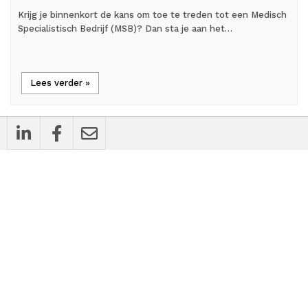
Krijg je binnenkort de kans om toe te treden tot een Medisch
Specialistisch Bedrijf (MSB)? Dan sta je aan het…
Lees verder »
flash_on
Nieuws
Zorgsector ongerust over vertrek VWS uit
Green Deal-overleg