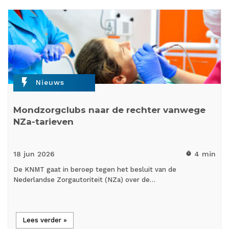
flash_on
Nieuws
Mondzorgclubs naar de rechter vanwege
NZa-tarieven
18 jun
2026
4 min
timer
De KNMT gaat in beroep tegen het besluit van de
Nederlandse Zorgautoriteit (NZa) over de…
Lees verder »