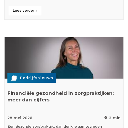
Lees verder »
cases
Bedrijfsnieuws
Financiële gezondheid in zorgpraktijken:
meer dan cijfers
28 mei
2026
3 min
timer
Een gezonde zorgpraktijk, dan denk je aan tevreden