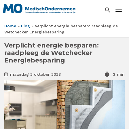
Overslaan
en
search
Togg
naar
de
Home
Blog
Verplicht energie besparen: raadpleeg de
inhoud
Kruimelpad
Wetchecker Energiebesparing
gaan
Verplicht energie besparen:
raadpleeg de Wetchecker
Energiebesparing
timer
maandag 2 oktober 2023
3 min