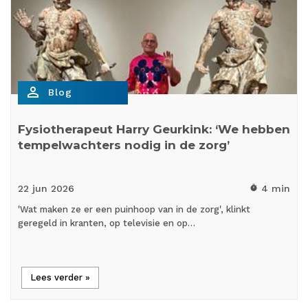
person_outline
Blog
Fysiotherapeut Harry Geurkink: ‘We hebben
tempelwachters nodig in de zorg’
22 jun
2026
4 min
timer
'Wat maken ze er een puinhoop van in de zorg', klinkt
geregeld in kranten, op televisie en op…
Lees verder »