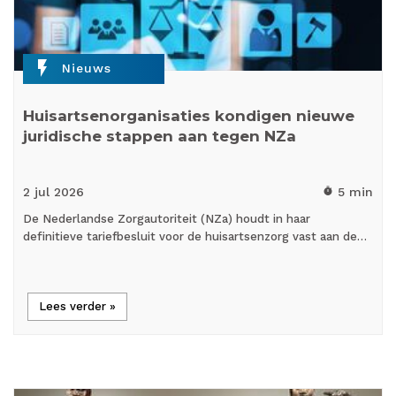
flash_on
Nieuws
Huisartsenorganisaties kondigen nieuwe
juridische stappen aan tegen NZa
2 jul
2026
5 min
timer
De Nederlandse Zorgautoriteit (NZa) houdt in haar
definitieve tariefbesluit voor de huisartsenzorg vast aan de…
Lees verder »