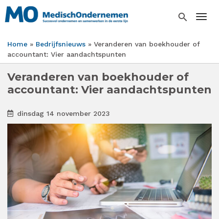
Overslaan
en
search
Togg
naar
de
Home
Bedrijfsnieuws
Veranderen van boekhouder of
inhoud
Kruimelpad
accountant: Vier aandachtspunten
gaan
Veranderen van boekhouder of
accountant: Vier aandachtspunten
dinsdag 14 november 2023