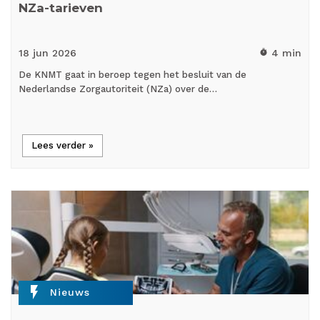
NZa-tarieven
18 jun
2026
4 min
timer
De KNMT gaat in beroep tegen het besluit van de
Nederlandse Zorgautoriteit (NZa) over de…
Lees verder »
flash_on
Nieuws