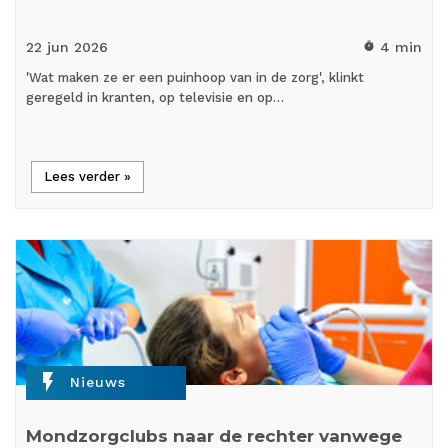
22 jun
2026
4 min
timer
'Wat maken ze er een puinhoop van in de zorg', klinkt
geregeld in kranten, op televisie en op…
Lees verder »
flash_on
Nieuws
Mondzorgclubs naar de rechter vanwege