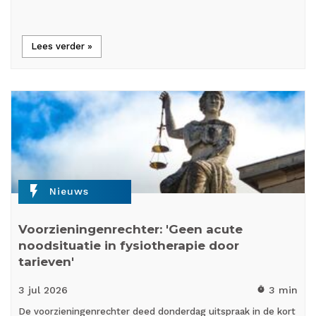
Lees verder »
flash_on
Nieuws
Voorzieningenrechter: 'Geen acute
noodsituatie in fysiotherapie door
tarieven'
3 jul
2026
3 min
timer
De voorzieningenrechter deed donderdag uitspraak in de kort