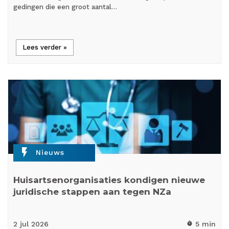
gedingen die een groot aantal…
Lees verder »
flash_on
Nieuws
Huisartsenorganisaties kondigen nieuwe
juridische stappen aan tegen NZa
2 jul
2026
5 min
timer