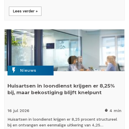
Lees verder »
flash_on
Nieuws
Huisartsen in loondienst krijgen er 8,25%
bij, maar bekostiging blijft knelpunt
16 jul
2026
4 min
timer
Huisartsen in loondienst krijgen er 8,25 procent structureel
bij en ontvangen een eenmalige uitkering van 4,25…