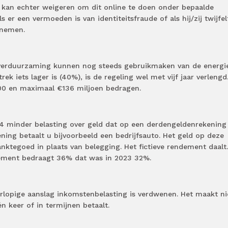
s kan echter weigeren om dit online te doen onder bepaalde
 er een vermoeden is van identiteitsfraude of als hij/zij twijfel
 nemen.
 verduurzaming kunnen nog steeds gebruikmaken van de energi
rek iets lager is (40%), is de regeling wel met vijf jaar verlengd
00 en maximaal €136 miljoen bedragen.
4 minder belasting over geld dat op een derdengeldenrekening
ening betaalt u bijvoorbeeld een bedrijfsauto. Het geld op deze
nktegoed in plaats van belegging. Het fictieve rendement daalt
ndement bedraagt 36% dat was in 2023 32%.
orlopige aanslag inkomstenbelasting is verdwenen. Het maakt ni
n keer of in termijnen betaalt.