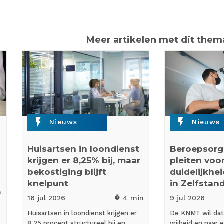
Meer artikelen met dit them
flash_on
flash_on
Nieuws
Nieuws
Huisartsen in loondienst
Beroepsorg
krijgen er 8,25% bij, maar
pleiten voo
bekostiging blijft
duidelijkhei
knelpunt
in Zelfstan
n
16 jul
2026
4 min
9 jul
2026
timer
Huisartsen in loondienst krijgen er
De KNMT wil dat 
8,25 procent structureel bij en
vrijheid en naar 