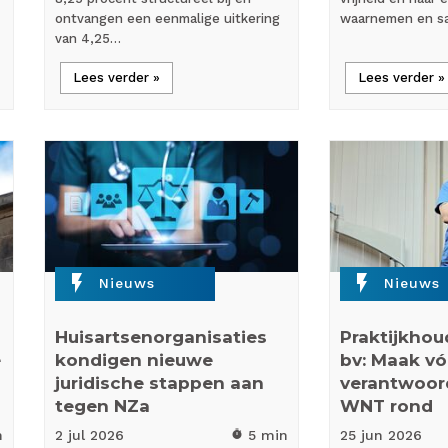
ontvangen een eenmalige uitkering
waarnemen en s
van 4,25…
Lees verder »
Lees verder »
flash_on
flash_on
Nieuws
Nieuws
Huisartsenorganisaties
Praktijkhou
e
kondigen nieuwe
bv: Maak vóó
juridische stappen aan
verantwoor
tegen NZa
WNT rond
n
2 jul
2026
5 min
25 jun
2026
timer