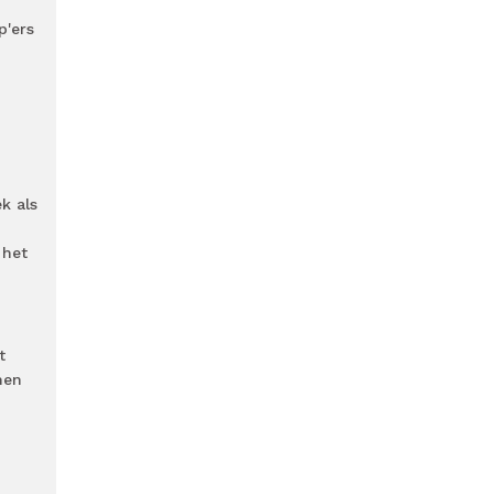
p'ers
k als
 het
t
men