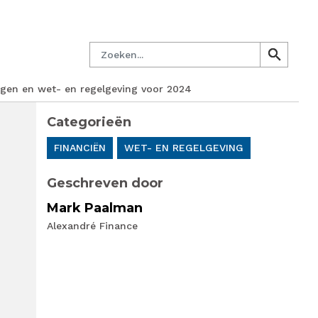
managersnetwerk
Nieuwsbrief
Lid worden
Contact
Zoeken
search
search
ingen en wet- en regelgeving voor 2024
Categorieën
FINANCIËN
WET- EN REGELGEVING
Geschreven door
Mark Paalman
Alexandré Finance