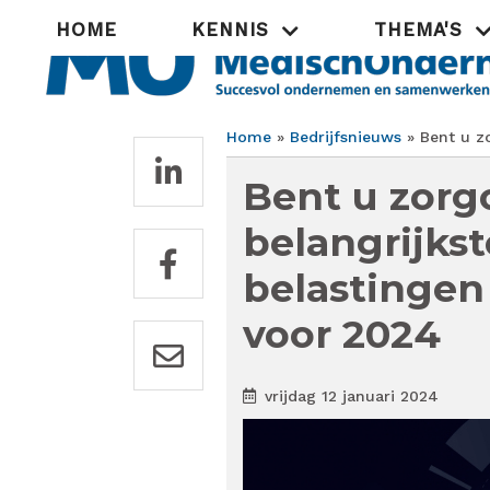
Overslaan
Hoofdnavigatie
HOME
KENNIS
THEMA'S
en
naar
de
inhoud
gaan
Home
Bedrijfsnieuws
Bent u zo
Kruimelpad
Bent u zorg
belangrijkst
belastingen
voor 2024
vrijdag 12 januari 2024