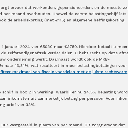
zorgt ervoor dat werkenden, gepensioneerden, en de meeste zz
 per maand overhouden. Hoewel de eerste belastingschijf iets
k de arbeidskorting (met €115) en algemene heffingskorting
r 1 januari 2024 van €5030 naar €3750. Hierdoor betaalt u meer
 de zelfstandigenaftrek verder dalen. U hebt recht op deze aftre
n uw onderneming werkt. Daarnaast wordt ook de MKB-
4% naar 13,31%, wat resulteert in meer belastingbetalingen voor
fiteer maximaal van fiscale voordelen met de juiste rechtsvorm
e schijf in box 2 in werking, waarbij er nu 24,5% belasting word
 aan inkomsten uit aanmerkelijk belang per persoon. Voor inko
ingtarief van 33%.
ur vastgesteld in plaats van per maand. Dit zorgt ervoor dat