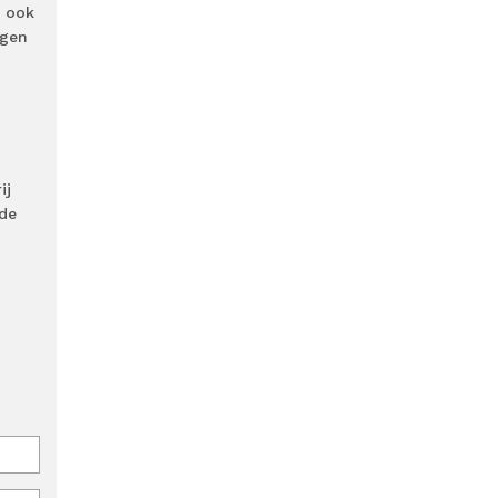
s ook
ngen
ij
de