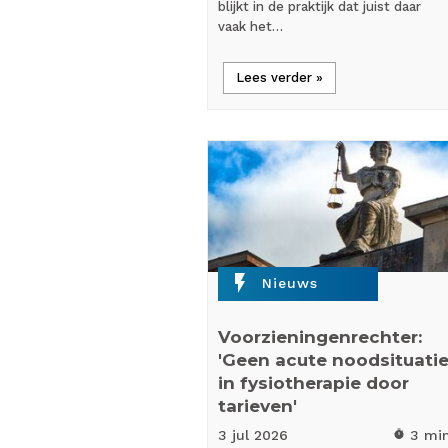
blijkt in de praktijk dat juist daar
vaak het…
Lees verder »
flash_on
Nieuws
Voorzieningenrechter:
'Geen acute noodsituati
in fysiotherapie door
tarieven'
3 jul
2026
3 mi
timer