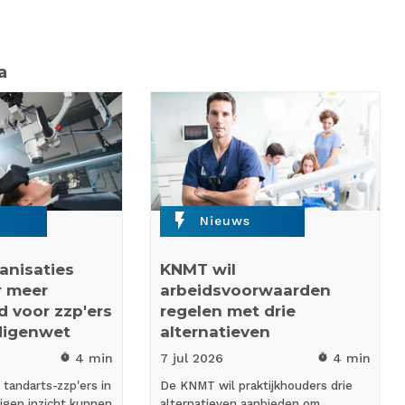
a
flash_on
Nieuws
anisaties
KNMT wil
r meer
arbeidsvoorwaarden
d voor zzp'ers
regelen met drie
digenwet
alternatieven
4 min
7 jul
2026
4 min
timer
timer
tandarts-zzp'ers in
De KNMT wil praktijkhouders drie
eigen inzicht kunnen
alternatieven aanbieden om