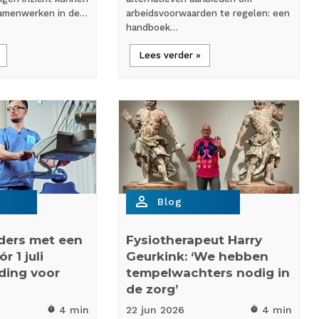
amenwerken in de…
arbeidsvoorwaarden te regelen: een
handboek…
Lees verder »
person_outline
Blog
ders met een
Fysiotherapeut Harry
r 1 juli
Geurkink: ‘We hebben
ding voor
tempelwachters nodig in
de zorg’
4 min
22 jun
2026
4 min
timer
timer