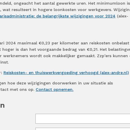
ndeld, ongeacht het aantal gewerkte uren. Het minimumloon i
 wat resulteert in hogere loonkosten voor werkgevers. Wijzigi
arisadministratie: de belangrijkste wijzigingen voor 2024
(alex-
ri 2024 maximaal €0,23 per kilometer aan reiskosten onbelast
hoger is dan het voorgaande bedrag van €0,21. Het belastingvr
or werknemers wordt ook makkelijker gemaakt. Zzp'ers kunnen 
inst.
r:
Reiskosten- en thuiswerkvergoeding verhoogd (alex-andre.nl)
gen hoe deze wijzigingen doorwerken in uw situatie als
tact met ons op.
Contact opnemen.
en