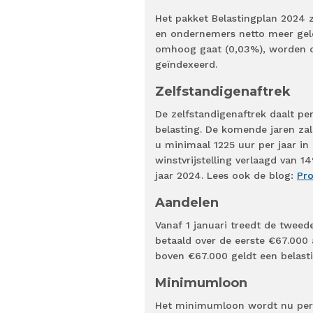
Het pakket Belastingplan 2024 
en ondernemers netto meer geld
omhoog gaat (0,03%), worden oo
geïndexeerd.
Zelfstandigenaftrek
De zelfstandigenaftrek daalt pe
belasting. De komende jaren zal
u minimaal 1225 uur per jaar i
winstvrijstelling verlaagd van 1
jaar 2024. Lees ook de blog:
Pro
Aandelen
Vanaf 1 januari treedt de tweed
betaald over de eerste €67.000
boven €67.000 geldt een belast
Minimumloon
Het minimumloon wordt nu per u