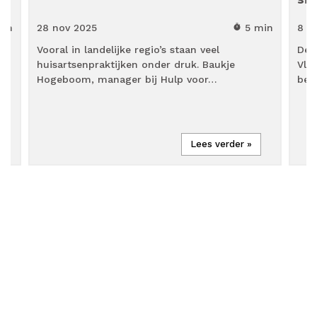
min
28 nov
2025
5 min
8 d
timer
Vooral in landelijke regio’s staan veel
De 
huisartsenpraktijken onder druk. Baukje
Vla
Hogeboom, manager bij Hulp voor…
bek
Lees verder »