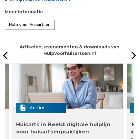
Meer informatie
Hulp voor Huisartsen
Artikelen, evenementen & downloads van
Hulpvoorhuisartsen.nl
description
descript
Artikel
n
Huisarts in Beeld: digitale hulplijn
‘Hu
voor huisartsenpraktijken
in 
sit