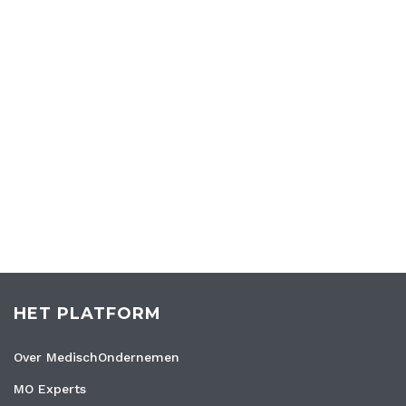
HET PLATFORM
Over MedischOndernemen
MO Experts