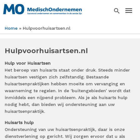
Overslaan
en
search
Togg
naar
de
Home
Hulpvoorhuisartsen.nl
inhoud
Kruimelpad
gaan
Hulpvoorhuisartsen.nl
Hulp voor Huisartsen
Het beroep van huisarts staat onder druk. Steeds minder
huisartsen vestigen zich zelfstandig. Bestaande
huisartsenpraktijken hebben moeite om vervanging en
waarneming te regelen. In de ‘buitengebieden’ wordt dat
inmiddels een nijpend probleem. Als je als huisarts hulp
nodig hebt, dan bieden wij ondersteuning aan uw
huisartsenpraktijk.
Huisarts hulp
Ondersteuning van uw huisartsenpraktijk, daar is onze
dienstverlening op gericht. Wij zorgen ervoor dat u als