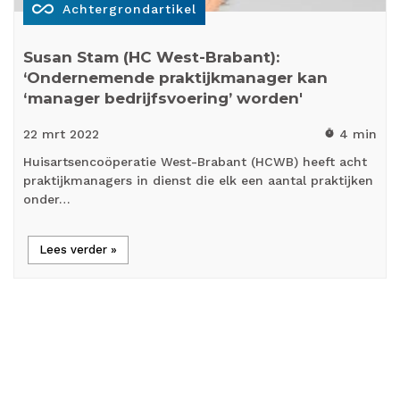
all_inclusive
Achtergrondartikel
Susan Stam (HC West-Brabant):
‘Ondernemende praktijkmanager kan
‘manager bedrijfsvoering’ worden'
22 mrt
2022
4 min
timer
Huisartsencoöperatie West-Brabant (HCWB) heeft acht
praktijkmanagers in dienst die elk een aantal praktijken
onder…
Lees verder »