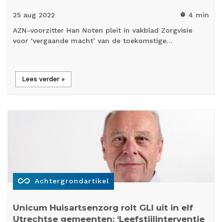
25 aug
2022
4 min
timer
AZN-voorzitter Han Noten pleit in vakblad Zorgvisie
voor ‘vergaande macht’ van de toekomstige…
Lees verder »
all_inclusive
Achtergrondartikel
Unicum Huisartsenzorg rolt GLI uit in elf
Utrechtse gemeenten: ‘Leefstijlinterventie