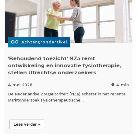
all_inclusive
Achtergrondartikel
‘Behoudend toezicht’ NZa remt
ontwikkeling en innovatie fysiotherapie,
stellen Utrechtse onderzoekers
4 mei
2026
4 min
timer
De Nederlandse Zorgautoriteit (NZa) schetst in het recente
Marktonderzoek Fysiotherapeutische…
Lees verder »