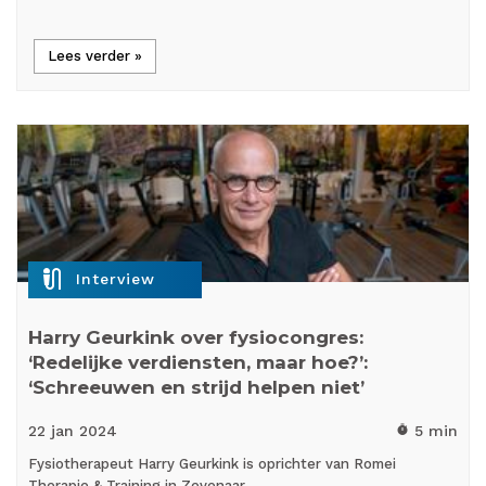
Lees verder »
mic_external_on
Interview
Harry Geurkink over fysiocongres:
‘Redelijke verdiensten, maar hoe?’:
‘Schreeuwen en strijd helpen niet’
22 jan
2024
5 min
timer
Fysiotherapeut Harry Geurkink is oprichter van Romei
Therapie & Training in Zevenaar…