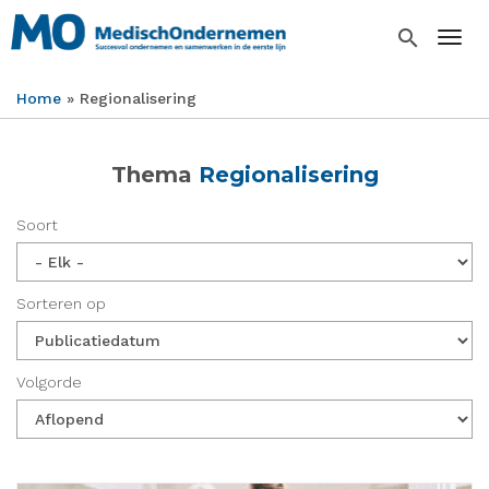
Overslaan
en
search
Togg
naar
de
Home
Regionalisering
inhoud
Kruimelpad
gaan
Thema
Regionalisering
Soort
Sorteren op
Volgorde