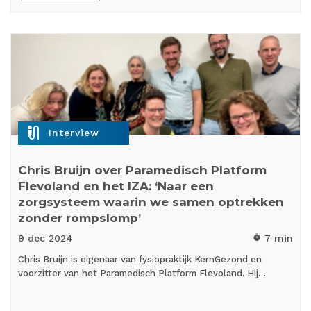
mic_external_on
Interview
Chris Bruijn over Paramedisch Platform
Flevoland en het IZA: ‘Naar een
zorgsysteem waarin we samen optrekken
zonder rompslomp’
9 dec
2024
7 min
timer
Chris Bruijn is eigenaar van fysiopraktijk KernGezond en
voorzitter van het Paramedisch Platform Flevoland. Hij…