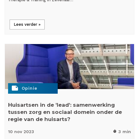
Lees verder »
note
Opinie
Huisartsen in de 'lead': samenwerking
tussen zorg en sociaal domein onder de
regie van de huisarts?
10 nov
2023
3 min
timer