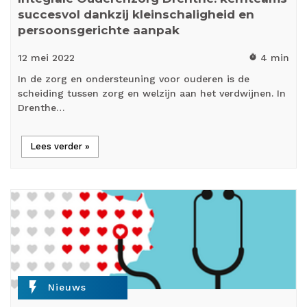
succesvol dankzij kleinschaligheid en
persoonsgerichte aanpak
12 mei
2022
4 min
timer
In de zorg en ondersteuning voor ouderen is de
scheiding tussen zorg en welzijn aan het verdwijnen. In
Drenthe…
Lees verder »
flash_on
Nieuws