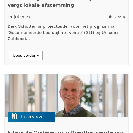
vergt lokale afstemming’
14 jul
2022
5 min
timer
Diek Scholten is projectleider voor het programma
'Gecombineerde Leefstijlinterventie' (GLI) bij Unicum
Zuidoost…
Lees verder »
mic_external_on
Interview
Integrale Ouderenzorg Drenthe: kernteams