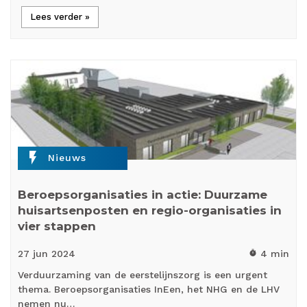
Lees verder »
flash_on
Nieuws
Beroepsorganisaties in actie: Duurzame
huisartsenposten en regio-organisaties in
vier stappen
27 jun
2024
4 min
timer
Verduurzaming van de eerstelijnszorg is een urgent
thema. Beroepsorganisaties InEen, het NHG en de LHV
nemen nu…