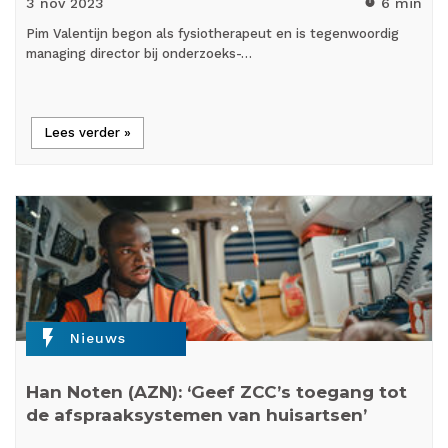
3 nov
2023
6 min
timer
Pim Valentijn begon als fysiotherapeut en is tegenwoordig
managing director bij onderzoeks-…
Lees verder »
flash_on
Nieuws
Han Noten (AZN): ‘Geef ZCC’s toegang tot
de afspraaksystemen van huisartsen’