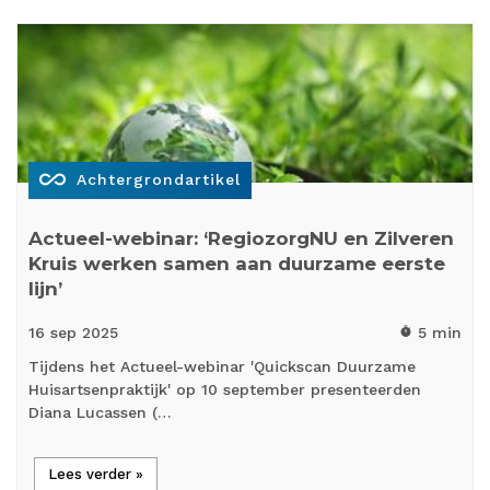
all_inclusive
Achtergrondartikel
Actueel-webinar: ‘RegiozorgNU en Zilveren
Kruis werken samen aan duurzame eerste
lijn’
16 sep
2025
5 min
timer
Tijdens het Actueel-webinar 'Quickscan Duurzame
Huisartsenpraktijk' op 10 september presenteerden
Diana Lucassen (…
Lees verder »