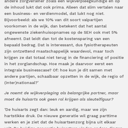
andere zorgverlener zoals een wijkverpleegkundige en op
de inhoud lukt dat ook prima. Alleen dat slim vertalen naar
een business- en verdienmodel, dat lukt nog niet.
Bijvoorbeeld: als we 10% van dit soort valpartijen
voorkomen in de wijk, dan betekent dat het aantal
ongewenste ziekenhuisopnames op de SEH ook met 5%
afneemt. Dat leidt dan tot de kostensparing van een
bepaald bedrag. Dat is interessant, dus fysiotherapeuten
zijn ontzettend maatschappelijk waardevol, maar toch
krijgen ze dat totaal niet terug in de financiering of positie
in het zorglandschap. Hoe maak je daarvoor eerst een
integrale businesscase? Of: hoe kun je dit samen met
andere partijen, schaalbaar opzetten in de wijk, de regio of
(inter)nationaal?’
Je noemt de wijkverpleging als belangrijke partner, maar
moet de huisarts ook geen rol krijgen als sleutelfiguur?
‘
De huisarts zegt dan: leuk en aardig, maar we zijn
hartstikke druk. De nieuwe generatie wil graag parttime
werken en je ziet dat de huisartsenzorg bijna uit elkaar