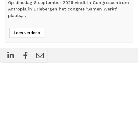
Op dinsdag 8 september 2026 vindt in Congrescentrum
Antropia in Driebergen het congres 'Samen Werkt'
plaats,…
Lees verder »
note
Opinie
De zorg van binnenuit verbeteren: erken
dat rouw echt bestaat