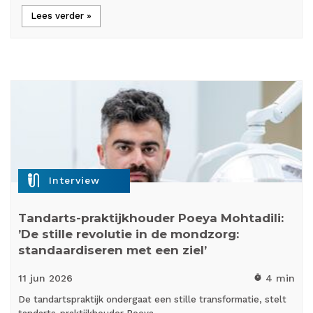
Lees verder »
mic_external_on
Interview
Tandarts-praktijkhouder Poeya Mohtadili:
’De stille revolutie in de mondzorg:
standaardiseren met een ziel’
11 jun
2026
4 min
timer
De tandartspraktijk ondergaat een stille transformatie, stelt