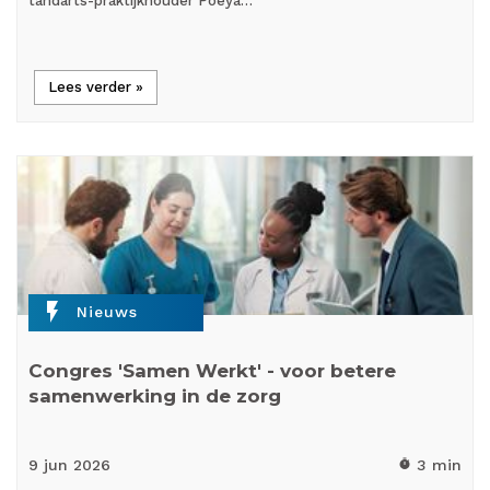
tandarts-praktijkhouder Poeya…
Lees verder »
flash_on
Nieuws
Congres 'Samen Werkt' - voor betere
samenwerking in de zorg
9 jun
2026
3 min
timer