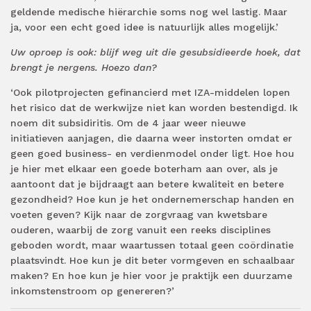
geldende medische hiërarchie soms nog wel lastig. Maar
ja, voor een echt goed idee is natuurlijk alles mogelijk.’
Uw oproep is ook: blijf weg uit die gesubsidieerde hoek, dat
brengt je nergens. Hoezo dan?
‘Ook pilotprojecten gefinancierd met IZA-middelen lopen
het risico dat de werkwijze niet kan worden bestendigd. Ik
noem dit subsidiritis. Om de 4 jaar weer nieuwe
initiatieven aanjagen, die daarna weer instorten omdat er
geen goed business- en verdienmodel onder ligt. Hoe hou
je hier met elkaar een goede boterham aan over, als je
aantoont dat je bijdraagt aan betere kwaliteit en betere
gezondheid? Hoe kun je het ondernemerschap handen en
voeten geven? Kijk naar de zorgvraag van kwetsbare
ouderen, waarbij de zorg vanuit een reeks disciplines
geboden wordt, maar waartussen totaal geen coördinatie
plaatsvindt. Hoe kun je dit beter vormgeven en schaalbaar
maken? En hoe kun je hier voor je praktijk een duurzame
inkomstenstroom op genereren?’