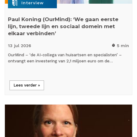
mic_external_on
Interview
Paul Koning (OurMind): ‘We gaan eerste
lijn, tweede lijn en sociaal domein met
elkaar verbinden’
13 jul
2026
5 min
timer
OurMind – ‘de AI-collega van huisartsen en specialisten’ –
ontvangt een investering van 2,1 miljoen euro om de…
Lees verder »