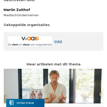
Geschreven door
Martin Zuithof
MedischOndernemen
Gekoppelde organisaties
VvAA
Meer artikelen met dit thema
mic_external_on
Interview