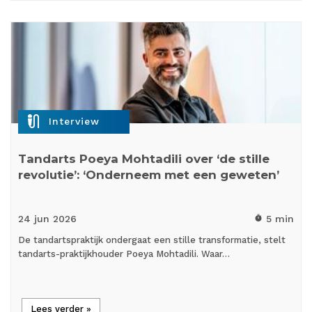
mic_external_on
Interview
Tandarts Poeya Mohtadili over ‘de stille
revolutie’: ‘Onderneem met een geweten’
24 jun
2026
5 min
timer
De tandartspraktijk ondergaat een stille transformatie, stelt
tandarts-praktijkhouder Poeya Mohtadili. Waar…
Lees verder »