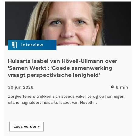
mic_external_on
Interview
Huisarts Isabel van Hövell-Ullmann over
'Samen Werkt': ‘Goede samenwerking
vraagt perspectivische lenigheid’
30 jun
2026
6 min
timer
Zorgverleners trekken zich steeds vaker terug op hun eigen
eiland, signaleert huisarts Isabel van Hövell-…
Lees verder »