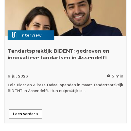
mic_external_on
Interview
Tandartspraktijk BIDENT: gedreven en
innovatieve tandartsen in Assendelft
6 jul
2026
5 min
timer
Lela Bidar en Alireza Fadaei openden in maart Tandartspraktijk
BIDENT in Assendelft. Hun nulpraktijk is…
Lees verder »