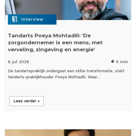
mic_external_on
Interview
Tandarts Poeya Mohtadili: 'De
zorgondernemer is een mens, met
verveling, zingeving en energie'
8 jul
2026
5 min
timer
De tandartspraktijk ondergaat een stille transformatie, stelt
tandarts-praktijkhouder Poeya Mohtadili. Waar…
Lees verder »