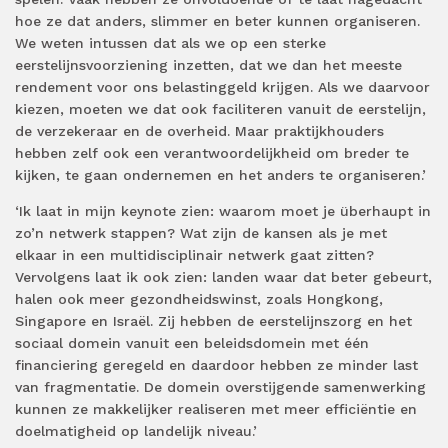
hoe ze dat anders, slimmer en beter kunnen organiseren.
We weten intussen dat als we op een sterke
eerstelijnsvoorziening inzetten, dat we dan het meeste
rendement voor ons belastinggeld krijgen. Als we daarvoor
kiezen, moeten we dat ook faciliteren vanuit de eerstelijn,
de verzekeraar en de overheid. Maar praktijkhouders
hebben zelf ook een verantwoordelijkheid om breder te
kijken, te gaan ondernemen en het anders te organiseren.’
‘Ik laat in mijn keynote zien: waarom moet je überhaupt in
zo’n netwerk stappen? Wat zijn de kansen als je met
elkaar in een multidisciplinair netwerk gaat zitten?
Vervolgens laat ik ook zien: landen waar dat beter gebeurt,
halen ook meer gezondheidswinst, zoals Hongkong,
Singapore en Israël. Zij hebben de eerstelijnszorg en het
sociaal domein vanuit een beleidsdomein met één
financiering geregeld en daardoor hebben ze minder last
van fragmentatie. De domein overstijgende samenwerking
kunnen ze makkelijker realiseren met meer efficiëntie en
doelmatigheid op landelijk niveau.’