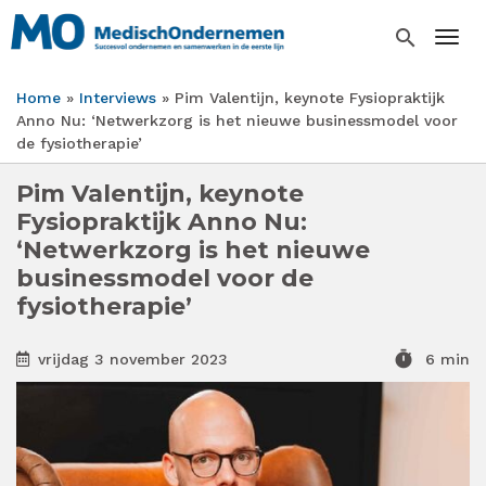
Overslaan
en
search
Togg
naar
de
Home
Interviews
Pim Valentijn, keynote Fysiopraktijk
inhoud
Kruimelpad
Anno Nu: ‘Netwerkzorg is het nieuwe businessmodel voor
gaan
de fysiotherapie’
Pim Valentijn, keynote
Fysiopraktijk Anno Nu:
‘Netwerkzorg is het nieuwe
businessmodel voor de
fysiotherapie’
timer
vrijdag 3 november 2023
6 min