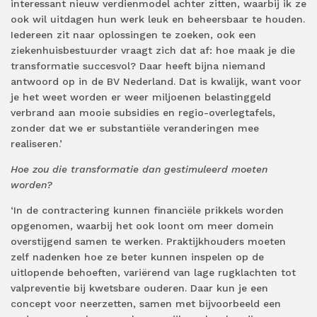
interessant nieuw verdienmodel achter zitten, waarbij ik ze
ook wil uitdagen hun werk leuk en beheersbaar te houden.
Iedereen zit naar oplossingen te zoeken, ook een
ziekenhuisbestuurder vraagt zich dat af: hoe maak je die
transformatie succesvol? Daar heeft bijna niemand
antwoord op in de BV Nederland. Dat is kwalijk, want voor
je het weet worden er weer miljoenen belastinggeld
verbrand aan mooie subsidies en regio-overlegtafels,
zonder dat we er substantiële veranderingen mee
realiseren.’
Hoe zou die transformatie dan gestimuleerd moeten
worden?
‘In de contractering kunnen financiële prikkels worden
opgenomen, waarbij het ook loont om meer domein
overstijgend samen te werken. Praktijkhouders moeten
zelf nadenken hoe ze beter kunnen inspelen op de
uitlopende behoeften, variërend van lage rugklachten tot
valpreventie bij kwetsbare ouderen. Daar kun je een
concept voor neerzetten, samen met bijvoorbeeld een