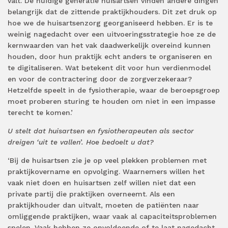
valt. De huidige generatie huisartsen vinden andere dingen
belangrijk dat de zittende praktijkhouders. Dit zet druk op
hoe we de huisartsenzorg georganiseerd hebben. Er is te
weinig nagedacht over een uitvoeringsstrategie hoe ze de
kernwaarden van het vak daadwerkelijk overeind kunnen
houden, door hun praktijk echt anders te organiseren en
te digitaliseren. Wat betekent dit voor hun verdienmodel
en voor de contractering door de zorgverzekeraar?
Hetzelfde speelt in de fysiotherapie, waar de beroepsgroep
moet proberen sturing te houden om niet in een impasse
terecht te komen.’
U stelt dat huisartsen en fysiotherapeuten als sector
dreigen ‘uit te vallen’. Hoe bedoelt u dat?
‘Bij de huisartsen zie je op veel plekken problemen met
praktijkovername en opvolging. Waarnemers willen het
vaak niet doen en huisartsen zelf willen niet dat een
private partij die praktijken overneemt. Als een
praktijkhouder dan uitvalt, moeten de patiënten naar
omliggende praktijken, waar vaak al capaciteitsproblemen
spelen. Vaak hebben ze onvoldoende of te laat nagedacht