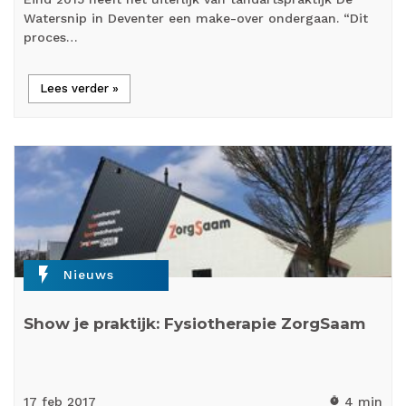
Watersnip in Deventer een make-over ondergaan. “Dit
proces…
Lees verder »
flash_on
Nieuws
Show je praktijk: Fysiotherapie ZorgSaam
17 feb
2017
4 min
timer