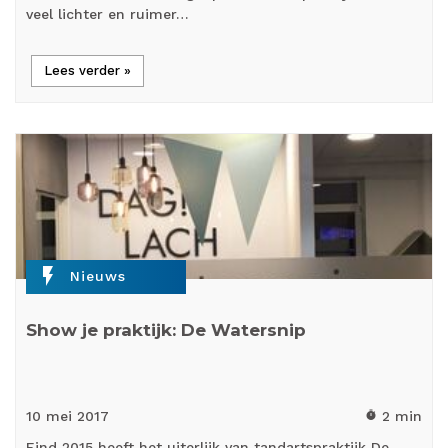
veel lichter en ruimer…
Lees verder »
flash_on
Nieuws
Show je praktijk: De Watersnip
10 mei
2017
2 min
timer
Eind 2015 heeft het uiterlijk van tandartspraktijk De