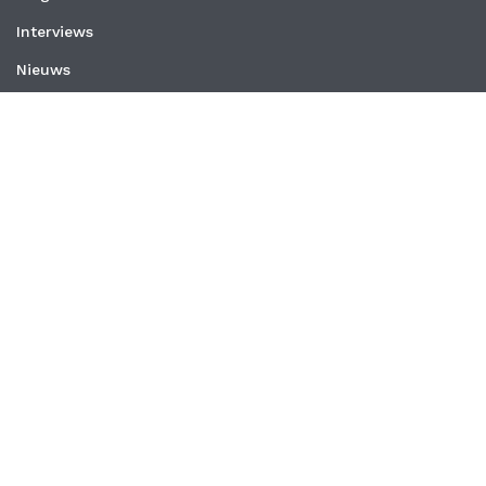
Interviews
Nieuws
Vacatures
Whitepapers
WEBSITE
Privacyverklaring
Algemene voorwaarden
CONTACT
MedischOndernemen
Schrevenweg 3