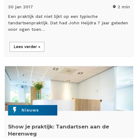
30 jan
2017
2 min
timer
Een praktijk dat niet lijkt op een typische
tandartsenpraktijk. Dat had John Heijdra 7 jaar geleden
voor ogen toen…
Lees verder »
flash_on
Nieuws
Show je praktijk: Tandartsen aan de
Herenweg