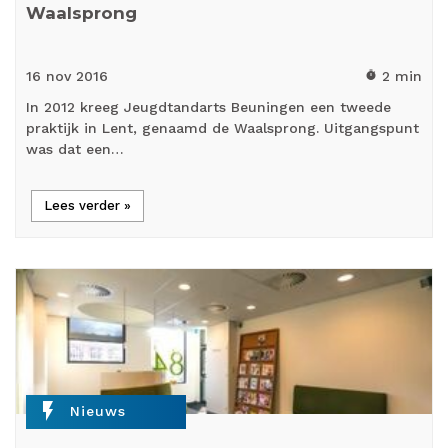
Waalsprong
16 nov
2016
2 min
timer
In 2012 kreeg Jeugdtandarts Beuningen een tweede
praktijk in Lent, genaamd de Waalsprong. Uitgangspunt
was dat een…
Lees verder »
flash_on
Nieuws