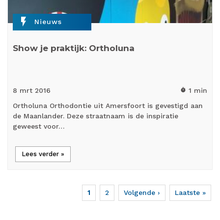
flash_on
Nieuws
Show je praktijk: Ortholuna
8 mrt
2016
1 min
timer
Ortholuna Orthodontie uit Amersfoort is gevestigd aan
de Maanlander. Deze straatnaam is de inspiratie
geweest voor…
Lees verder »
Huidige
1
Page
2
Volgende
Volgende ›
Laatste
Laatste »
Paginering
pagina
pagina
pagina