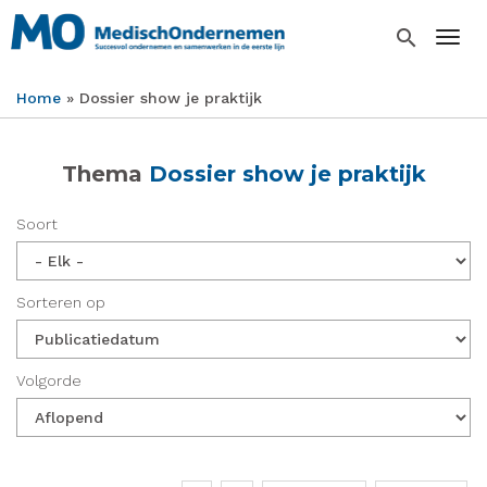
Overslaan
en
search
Togg
naar
de
Home
Dossier show je praktijk
inhoud
Kruimelpad
gaan
Thema
Dossier show je praktijk
Soort
Sorteren op
Volgorde