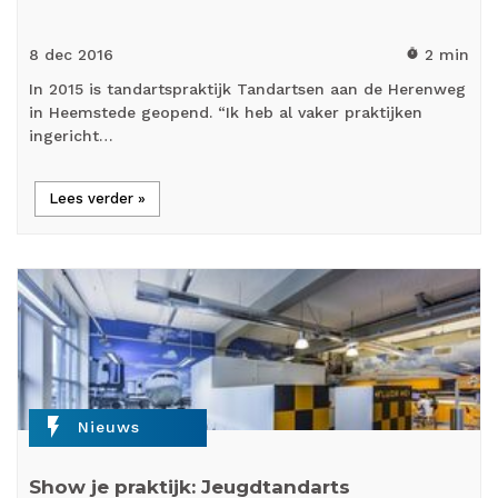
8 dec
2016
2 min
timer
In 2015 is tandartspraktijk Tandartsen aan de Herenweg
in Heemstede geopend. “Ik heb al vaker praktijken
ingericht…
Lees verder »
flash_on
Nieuws
Show je praktijk: Jeugdtandarts