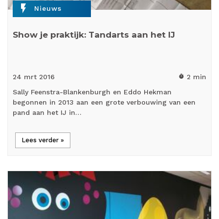
flash_on
Nieuws
Show je praktijk: Tandarts aan het IJ
24 mrt
2016
2 min
timer
Sally Feenstra-Blankenburgh en Eddo Hekman
begonnen in 2013 aan een grote verbouwing van een
pand aan het IJ in…
Lees verder »