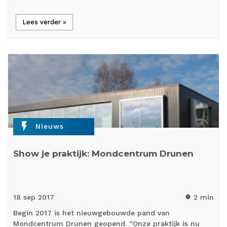
Lees verder »
flash_on
Nieuws
Show je praktijk: Mondcentrum Drunen
18 sep
2017
2 min
timer
Begin 2017 is het nieuwgebouwde pand van
Mondcentrum Drunen geopend. “Onze praktijk is nu