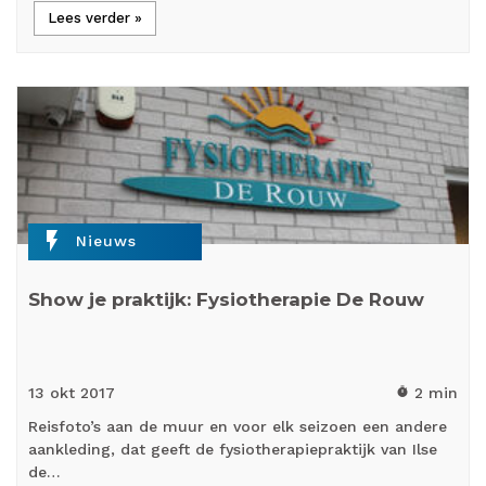
Lees verder »
flash_on
Nieuws
Show je praktijk: Fysiotherapie De Rouw
13 okt
2017
2 min
timer
Reisfoto’s aan de muur en voor elk seizoen een andere
aankleding, dat geeft de fysiotherapiepraktijk van Ilse
de…