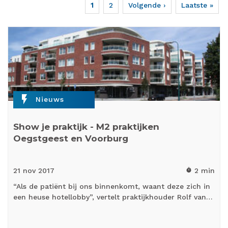
Huidige
1
Page
2
Volgende
Volgende ›
Laatste
Laatste »
Paginering
pagina
pagina
pagina
flash_on
Nieuws
Show je praktijk - M2 praktijken
Oegstgeest en Voorburg
21 nov
2017
2 min
timer
“Als de patiënt bij ons binnenkomt, waant deze zich in
een heuse hotellobby”, vertelt praktijkhouder Rolf van…