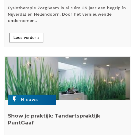
Fysiotherapie ZorgSaam is al ruim 35 jaar een begrip in
Nijverdal en Hellendoorn. Door het vernieuwende
ondernemen…
Lees verder »
flash_on
Nieuws
Show je praktijk: Tandartspraktijk
PuntGaaf