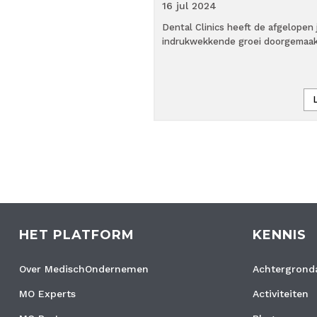
16 jul
2024
s een groep
 onder leiding van Berend
Dental Clinics heeft de afgelopen
) en Vincent Mazairac…
indrukwekkende groei doorgemaak
Lees verder »
HET PLATFORM
KENNIS
Over MedischOndernemen
Achtergronda
MO Experts
Activiteiten