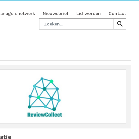
managersnetwerk
Nieuwsbrief
Lid worden
Contact
Zoeken
search
search
atie