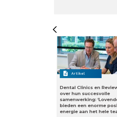
description
Artikel
are werkt met
Dental Clinics en Revie
Geleidelijke groei
over hun succesvolle
ijke mondzorg op
samenwerking: ‘Lovend
bieden een enorme posi
energie aan het hele te
4 min
timer