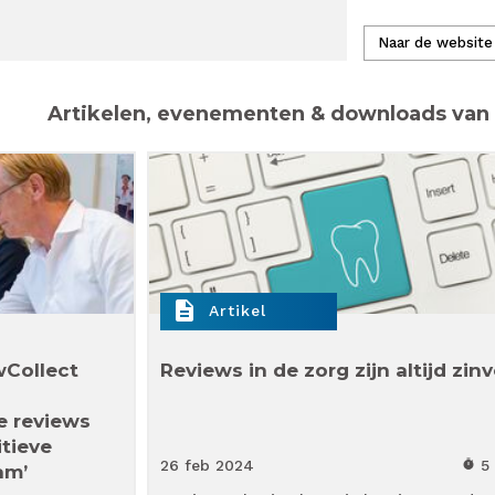
Naar de website
Artikelen, evenementen & downloads van
description
Artikel
wCollect
Reviews in de zorg zijn altijd zinv
e reviews
tieve
26 feb
2024
5
timer
am’