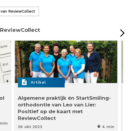
 van ReviewCollect
 ReviewCollect
description
descr
Artikel
ol
Algemene praktijk én StartSmiling-
Pr
orthodontie van Leo van Lier:
Le
Positief op de kaart met
‘P
ReviewCollect
ze
 min
26 okt
2023
4 min
6 j
timer