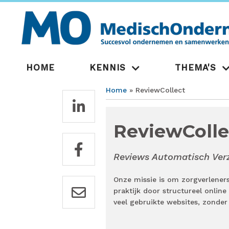
Overslaan
en
naar
de
inhoud
gaan
Hoofdnavigatie
HOME
KENNIS
THEMA'S
Home
ReviewCollect
Kruimelpad
ReviewColle
Reviews Automatisch Ve
Onze missie is om zorgverleners
praktijk door structureel onlin
veel gebruikte websites, zonder 