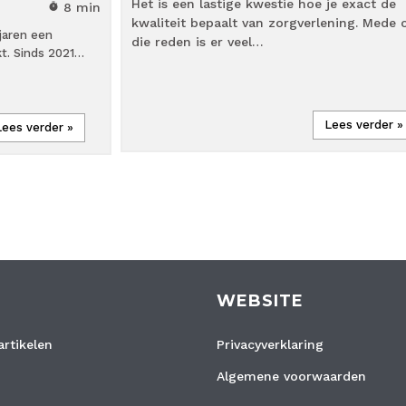
Het is een lastige kwestie hoe je exact de
8 min
timer
kwaliteit bepaalt van zorgverlening. Mede
 jaren een
die reden is er veel…
t. Sinds 2021…
Lees verder »
Lees verder »
WEBSITE
rtikelen
Privacyverklaring
Algemene voorwaarden