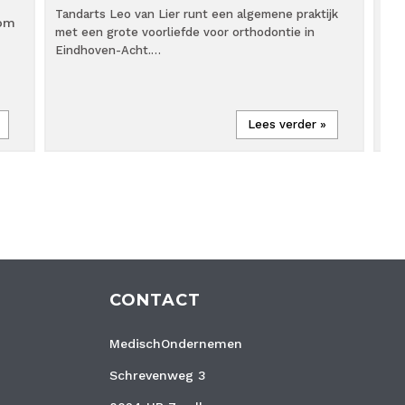
Tandarts Leo van Lier runt een algemene praktijk
Sta
 om
met een grote voorliefde voor orthodontie in
dri
Eindhoven-Acht.…
sin
Lees verder »
CONTACT
MedischOndernemen
Schrevenweg 3