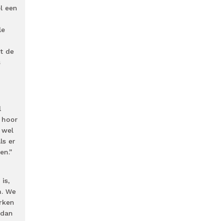
l een
le
t de
s
l
s hoor
k wel
ls er
en.”
is,
n. We
rken
 dan