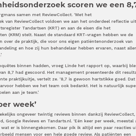
nheidsonderzoek scoren we een 8,
ergmans samen met ReviewCollect. ‘Met het
k van ReviewCollect voldoen we aan het onderdeel reflectie ui
itsregister Tandartsen (KRT) en aan de eisen die het
sten (KRM) stelt. Naast de standaard KRT-vragen hebben we de
en over de praktijk, die voor ons eigen patiëntenonderzoek van
andeling en hoe zij hun behandelaar hebben ervaren, naast aller
’
nquêtes binnen hadden, vroeg Linde het rapport op, waarbij bl
 van 8,7 had gescoord. Het management presenteerde dit result
te praktijkuitje, vertelt ze. ‘8,7 is gewoon hartstikke goed. Dat
rvoor hebben we het team ook bedankt. Het is natuurlijk supe
elen aan je team.’
 per week’
ekelijks ongeveer twintig reviews binnen dankzij ReviewCollect,
d, Google Reviews en Tandarts.nl. ‘Eén keer per week, meestal
 wat er is binnengekomen. Daar pik ik altijd een paar reacties 
orbeeld mensen voor een hele goede review. Als patiënten een