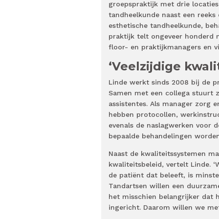
groepspraktijk met drie locatie
tandheelkunde naast een reeks d
esthetische tandheelkunde, beh
praktijk telt ongeveer honderd
floor- en praktijkmanagers en vi
‘Veelzijdige kwal
Linde werkt sinds 2008 bij de p
Samen met een collega stuurt 
assistentes. Als manager zorg e
hebben protocollen, werkinstruc
evenals de naslagwerken voor de
bepaalde behandelingen worden 
Naast de kwaliteitssystemen mak
kwaliteitsbeleid, vertelt Linde
de patiënt dat beleeft, is minste
Tandartsen willen een duurzame
het misschien belangrijker dat 
ingericht. Daarom willen we met