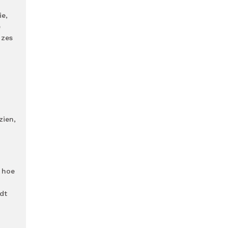
ie,
e
 zes
zien,
r hoe
dt