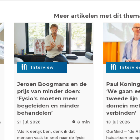
Meer artikelen met dit them
mic_external_on
mic_external_on
Interview
Intervi
Jeroen Boogmans en de
Paul Koning
prijs van minder doen:
‘We gaan eer
‘Fysio’s moeten meer
tweede lijn
begeleiden en minder
domein met
behandelen’
verbinden’
n
21 jul
2026
8 min
13 jul
2026
timer
‘Als ik eerlijk ben, denk ik dat
OurMind – ‘de AI
mensen vaak te snel naar de fysio
huisartsen en spe