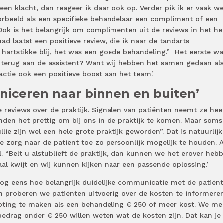
een klacht, dan reageer ik daar ook op. Verder pik ik er vaak we
voorbeeld als een specifieke behandelaar een compliment of een
 Ook is het belangrijk om complimenten uit de reviews in het he
had laatst een positieve review, die ik naar de tandarts
hartstikke blij, het was een goede behandeling.” Het eerste wa
k terug aan de assistent? Want wij hebben het samen gedaan al
actie ook een positieve boost aan het team.’
niceren naar binnen en buiten’
e reviews over de praktijk. Signalen van patiënten neemt ze hee
inden het prettig om bij ons in de praktijk te komen. Maar som
jullie zijn wel een hele grote praktijk geworden”. Dat is natuurlij
 zorg naar de patiënt toe zo persoonlijk mogelijk te houden. A
l. “Belt u alstublieft de praktijk, dan kunnen we het erover hebb
l kwijt en wij kunnen kijken naar een passende oplossing.’
og eens hoe belangrijk duidelijke communicatie met de patiënt 
en proberen we patiënten uitvoerig over de kosten te informere
groting te maken als een behandeling € 250 of meer kost. We me
bedrag onder € 250 willen weten wat de kosten zijn. Dat kan je