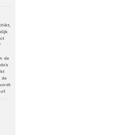
hikt,
lijk
ct
’
an de
do’s
rkt
t de
 wordt
of.