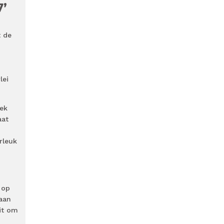
7’
t de
lei
eek
aat
rleuk
 op
 aan
uit om