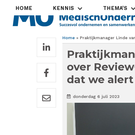
Overslaan
Hoofdnavigatie
HOME
KENNIS
THEMA'S
en
naar
de
inhoud
gaan
Home
Praktijkmanager Linde van 
Kruimelpad
Praktijkman
over ReviewC
dat we alert
donderdag 6 juli 2023