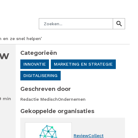
managersnetwerk
Nieuwsbrief
Lid worden
Contact
Zoeken
search
search
n en ze snel helpen’
uw
Categorieën
INNOVATIE
MARKETING EN STRATEGIE
DIGITALISERING
Geschreven door
9 min
Redactie MedischOndernemen
Gekoppelde organisaties
ReviewCollect