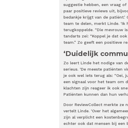
suggestie hebben, een vraag of 
paar positieve reviews uit, bij
bedankje krijgt van de patiënt.’
team te delen, merkt Linde. ‘Ik 
terugkoppelde. “Die mevrouw is 
tandarts zei: “Koppel je dat oo
team.” Zo geeft een positieve re
‘Duidelijk commu
Zo leert Linde het nodige van d
serieus. ‘De meeste patiënten v
je ook wel iets terug als: “Oei, 
een signaal voor het team om de
klachten zijn reageer ik ook sne
Patiënten kunnen dan hun verhaa
Door ReviewCollect merkte ze n
vertelt Linde. ‘Over het algeme
zijn al verplicht een kostenbe
echter ook dat mensen bij een 