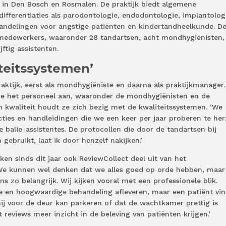
s in Den Bosch en Rosmalen. De praktijk biedt algemene
ifferentiaties als parodontologie, endodontologie, implantolog
andelingen voor angstige patiënten en kindertandheelkunde. D
 medewerkers, waaronder 28 tandartsen, acht mondhygiënisten,
jftig assistenten.
iteitssystemen’
raktijk, eerst als mondhygiëniste en daarna als praktijkmanager.
ze het personeel aan, waaronder de mondhygiënisten en de
n kwaliteit houdt ze zich bezig met de kwaliteitssystemen. ‘We
ties en handleidingen die we een keer per jaar proberen te her
 balie-assistentes. De protocollen die door de tandartsen bij
gebruikt, laat ik door henzelf nakijken.’
en sinds dit jaar ook ReviewCollect deel uit van het
. ‘We kunnen wel denken dat we alles goed op orde hebben, maa
ns zo belangrijk. Wij kijken vooral met een professionele blik.
 en hoogwaardige behandeling afleveren, maar een patiënt vin
hij voor de deur kan parkeren of dat de wachtkamer prettig is
 reviews meer inzicht in de beleving van patiënten krijgen.’