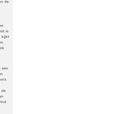
en de
ien
at is
 kijkt
en.
ook
k één
en
omt.
 de
an
vind