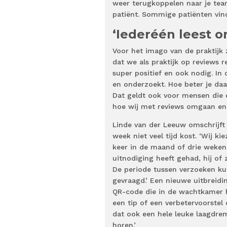
weer terugkoppelen naar je tea
patiënt. Sommige patiënten vin
‘Iederéén leest o
Voor het imago van de praktijk z
dat we als praktijk op reviews r
super positief en ook nodig. In 
en onderzoekt. Hoe beter je daa
Dat geldt ook voor mensen die e
hoe wij met reviews omgaan en 
Linde van der Leeuw omschrijft 
week niet veel tijd kost. ‘Wij k
keer in de maand of drie weken
uitnodiging heeft gehad, hij of
De periode tussen verzoeken ku
gevraagd.’ Een nieuwe uitbreid
QR-code die in de wachtkamer h
een tip of een verbetervoorstel 
dat ook een hele leuke laagdre
horen.’