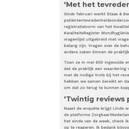
‘Met het tevrede
Sinds februari werkt Staas & B
patiëntentevredenheidsonderzoe
registratienorm van het Kwalite
KwaliteitsRegister Mondhygiëni
vragenlijst uitgebreid met vrag
belang zijn. Vragen over de beh
andere zaken binnen de praktijk.
Toen ze in mei 650 ingevulde e
dat de praktijk een waardering
met de nodige trots bij het recen
hebben we samen bereikt en daa
om dat zo terug te kunnen kopp
‘Twintig reviews
Naast de enquête krijgt Linde w
de platforms ZorgkaartNederlan
het einde van de week, check ik
op te reageren. Ik bedank bijvo