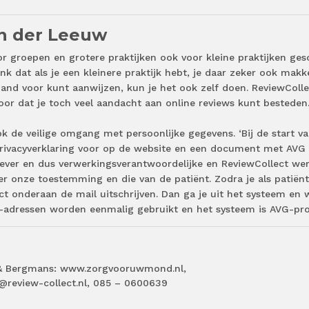
an der Leeuw
r groepen en grotere praktijken ook voor kleine praktijken gesc
nk dat als je een kleinere praktijk hebt, je daar zeker ook makke
and voor kunt aanwijzen, kun je het ook zelf doen. ReviewColle
oor dat je toch veel aandacht aan online reviews kunt besteden.
 de veilige omgang met persoonlijke gegevens. ‘Bij de start v
rivacyverklaring voor op de website en een document met AVG 
gever en dus verwerkingsverantwoordelijke en ReviewCollect we
er onze toestemming en die van de patiënt. Zodra je als patiën
rect onderaan de mail uitschrijven. Dan ga je uit het systeem en
il-adressen worden eenmalig gebruikt en het systeem is AVG-pro
s & Bergmans: www.zorgvooruwmond.nl,
o@review-collect.nl, 085 – 0600639