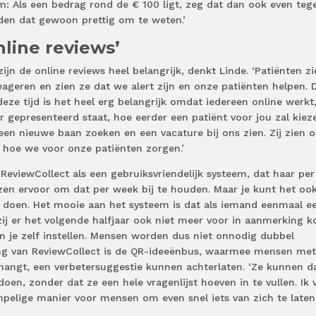
m: Als een bedrag rond de € 100 ligt, zeg dat dan ook even teg
den dat gewoon prettig om te weten.’
nline reviews’
ijn de online reviews heel belangrijk, denkt Linde. ‘Patiënten z
eageren en zien ze dat we alert zijn en onze patiënten helpen. D
deze tijd is het heel erg belangrijk omdat iedereen online werkt,
r gepresenteerd staat, hoe eerder een patiënt voor jou zal kiez
en nieuwe baan zoeken en een vacature bij ons zien. Zij zien 
hoe we voor onze patiënten zorgen.’
ReviewCollect als een gebruiksvriendelijk systeem, dat haar per
iezen ervoor om dat per week bij te houden. Maar je kunt het oo
 doen. Het mooie aan het systeem is dat als iemand eenmaal e
 zij er het volgende halfjaar ook niet meer voor in aanmerking k
n je zelf instellen. Mensen worden dus niet onnodig dubbel
ing van ReviewCollect is de QR-ideeënbus, waarmee mensen met
angt, een verbetersuggestie kunnen achterlaten. ‘Ze kunnen d
doen, zonder dat ze een hele vragenlijst hoeven in te vullen. Ik 
mpelige manier voor mensen om even snel iets van zich te laten