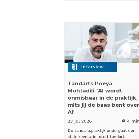
mic_external_on
Interview
Tandarts Poeya
Mohtadili: 'AI wordt
onmisbaar in de praktijk,
mits jij de baas bent over
AI'
23 jul
2026
4 mi
timer
De tandartspraktijk ondergaat een
stille revolutie, stelt tandarts-