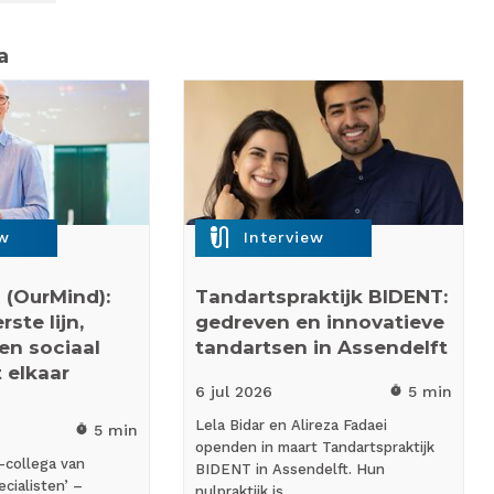
a
mic_external_on
ew
Interview
 (OurMind):
Tandartspraktijk BIDENT:
ste lijn,
gedreven en innovatieve
 en sociaal
tandartsen in Assendelft
 elkaar
6 jul
2026
5 min
timer
Lela Bidar en Alireza Fadaei
5 min
timer
openden in maart Tandartspraktijk
-collega van
BIDENT in Assendelft. Hun
cialisten’ –
nulpraktijk is…