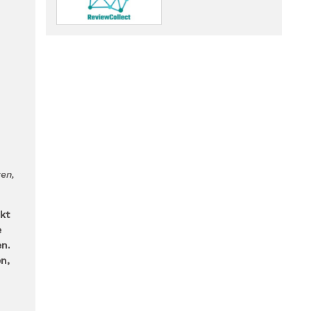
en,
kt
e
n.
n,