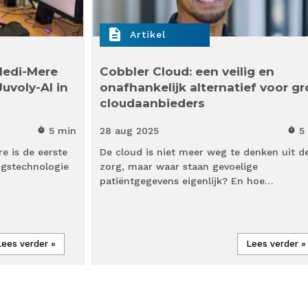
description
Artikel
Medi-Mere
Cobbler Cloud: een veilig en
uvoly-AI in
onafhankelijk alternatief voor gr
cloudaanbieders
5 min
28 aug
2025
5
timer
timer
e is de eerste
De cloud is niet meer weg te denken uit d
ngstechnologie
zorg, maar waar staan gevoelige
patiëntgegevens eigenlijk? En hoe…
Lees verder »
Lees verder »