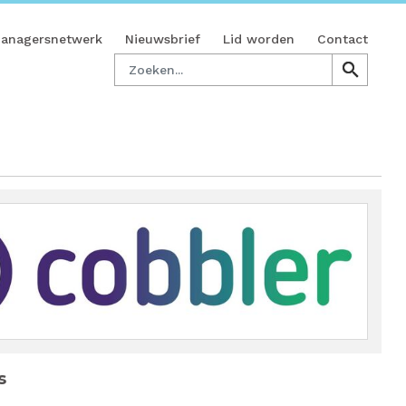
managersnetwerk
Nieuwsbrief
Lid worden
Contact
Zoeken
search
search
s