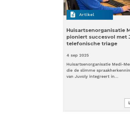
description
Artikel
’ voor ICT in de
Huisartsenorganisatie 
g: Cobbler focust op
pioniert succesvol met J
ovatie en proactieve
telefonische triage
4 sep
2025
4 min
timer
Huisartsenorganisatie Medi-Mer
ienstverlener speciaal voor de
die de slimme spraakherkenni
doel is om alle ICT-
van Juvoly integreert in…
Lees verder »