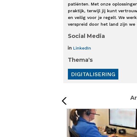
patiënten. Met onze oplossinge
praktijk, terwijl jij kunt vertro
en veilig voor je regelt. We wer
verspreid door het land zijn we a
Social Media
LinkedIn
Thema's
DIGITALISERING
Ar