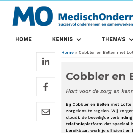
Overslaan
en
naar
de
inhoud
gaan
Hoofdnavigatie
HOME
KENNIS
THEMA'S
Home
Cobbler en Bellen met Lot
Kruimelpad
Cobbler en 
Hart voor de zorg en kenn
Bij Cobbler en Bellen met Lotte
zorgeloos te regelen. Wij zorgen
cloud), de beveiligde verbindin
telefonieplatform dat speciaal i
bereikbaar, werk je efficiënt en