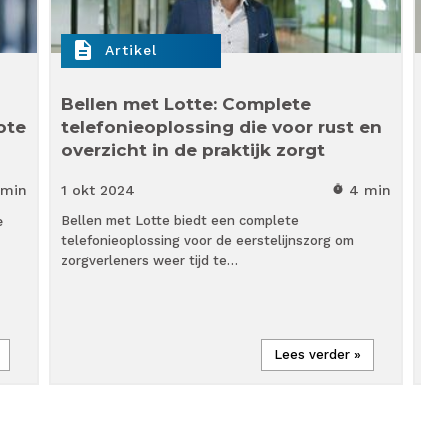
description
descr
Artikel
Bellen met Lotte: Complete
‘O
ote
telefonieoplossing die voor rust en
ee
overzicht in de praktijk zorgt
ve
on
 min
1 okt
2024
4 min
timer
9 s
e
Bellen met Lotte biedt een complete
Cob
telefonieoplossing voor de eerstelijnszorg om
eer
zorgverleners weer tijd te…
vra
Lees verder »