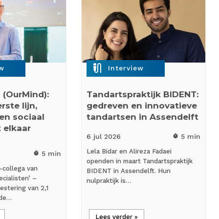
mic_external_on
ew
Interview
 (OurMind):
Tandartspraktijk BIDENT:
ste lijn,
gedreven en innovatieve
 en sociaal
tandartsen in Assendelft
 elkaar
6 jul
2026
5 min
timer
Lela Bidar en Alireza Fadaei
5 min
timer
openden in maart Tandartspraktijk
-collega van
BIDENT in Assendelft. Hun
cialisten’ –
nulpraktijk is…
estering van 2,1
 de…
Lees verder »