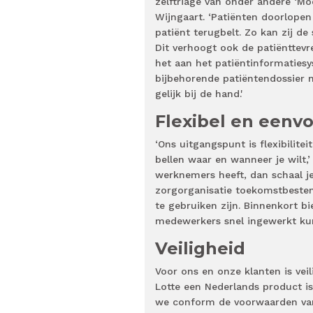
zelftriage van onder andere ‘Mo
Wijngaart. ‘Patiënten doorlopen 
patiënt terugbelt. Zo kan zij de
Dit verhoogt ook de patiënttevr
het aan het patiëntinformatiesy
bijbehorende patiëntendossier m
gelijk bij de hand.'
Flexibel en eenv
‘Ons uitgangspunt is flexibilite
bellen waar en wanneer je wilt,’
werknemers heeft, dan schaal je
zorgorganisatie toekomstbesten
te gebruiken zijn. Binnenkort 
medewerkers snel ingewerkt kun
Veiligheid
Voor ons en onze klanten is veil
Lotte een Nederlands product is
we conform de voorwaarden va