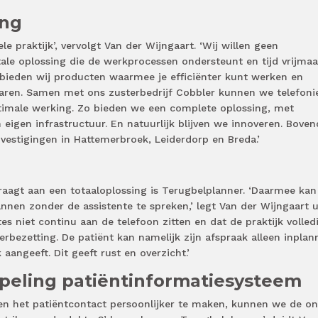
ing
le praktijk’, vervolgt Van der Wijngaart. ‘Wij willen geen
tale oplossing die de werkprocessen ondersteunt en tijd vrijmaa
bieden wij producten waarmee je efficiënter kunt werken en
paren. Samen met ons zusterbedrijf Cobbler kunnen we telefoni
imale werking. Zo bieden we een complete oplossing, met
eigen infrastructuur. En natuurlijk blijven we innoveren. Boven
 vestigingen in Hattemerbroek, Leiderdorp en Breda.’
raagt aan een totaaloplossing is Terugbelplanner. ‘Daarmee kan
annen zonder de assistente te spreken,’ legt Van der Wijngaart u
tes niet continu aan de telefoon zitten en dat de praktijk volled
erbezetting. De patiënt kan namelijk zijn afspraak alleen inplan
angeeft. Dit geeft rust en overzicht.’
ppeling patiëntinformatiesysteem
en het patiëntcontact persoonlijker te maken, kunnen we de on