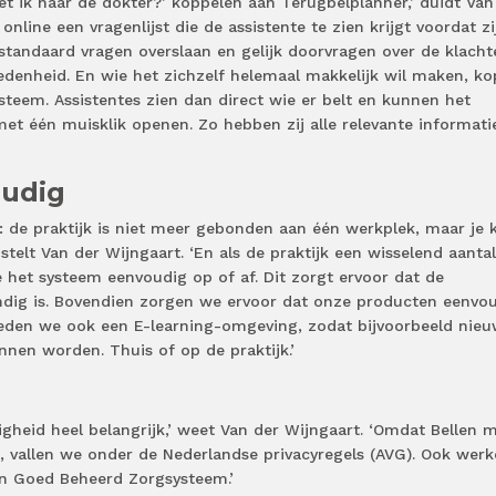
et ik naar de dokter?’ koppelen aan Terugbelplanner,’ duidt Van
online een vragenlijst die de assistente te zien krijgt voordat zi
 standaard vragen overslaan en gelijk doorvragen over de klacht
edenheid. En wie het zichzelf helemaal makkelijk wil maken, ko
steem. Assistentes zien dan direct wie er belt en kunnen het
et één muisklik openen. Zo hebben zij alle relevante informati
oudig
it: de praktijk is niet meer gebonden aan één werkplek, maar je 
 stelt Van der Wijngaart. ‘En als de praktijk een wisselend aantal
 het systeem eenvoudig op of af. Dit zorgt ervoor dat de
dig is. Bovendien zorgen we ervoor dat onze producten eenvo
bieden we ook een E-learning-omgeving, zodat bijvoorbeeld nie
nen worden. Thuis of op de praktijk.’
igheid heel belangrijk,’ weet Van der Wijngaart. ‘Omdat Bellen 
, vallen we onder de Nederlandse privacyregels (AVG). Ook wer
n Goed Beheerd Zorgsysteem.’