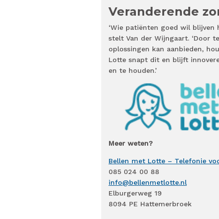
Veranderende zo
‘Wie patiënten goed wil blijven
stelt Van der Wijngaart. ‘Door 
oplossingen kan aanbieden, houd 
Lotte snapt dit en blijft innover
en te houden.’
Meer weten?
Bellen met Lotte – Telefonie vo
085 024 00 88
info@bellenmetlotte.nl
Elburgerweg 19
8094 PE Hattemerbroek