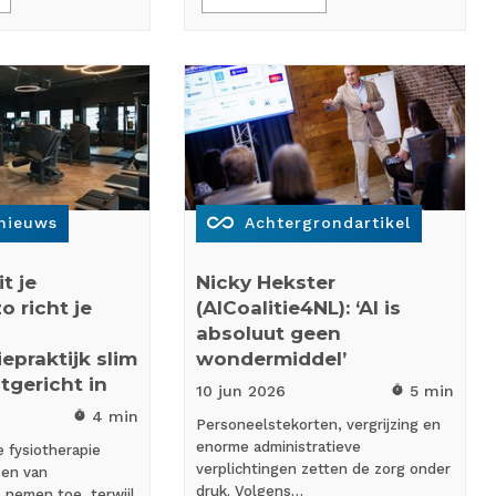
all_inclusive
snieuws
Achtergrondartikel
t je
Nicky Hekster
o richt je
(AICoalitie4NL): ‘AI is
absoluut geen
epraktijk slim
wondermiddel’
gericht in
10 jun
2026
5 min
timer
4 min
timer
Personeelstekorten, vergrijzing en
enorme administratieve
 fysiotherapie
verplichtingen zetten de zorg onder
sen van
druk. Volgens…
 nemen toe, terwijl