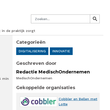
managersnetwerk
Nieuwsbrief
Lid worden
Contact
Zoeken
search
search
 in de praktijk zorgt
Categorieën
DIGITALISERING
INNOVATIE
Geschreven door
Redactie MedischOndernemen
MedischOndernemen
4 min
Gekoppelde organisaties
Cobbler en Bellen met
Lotte