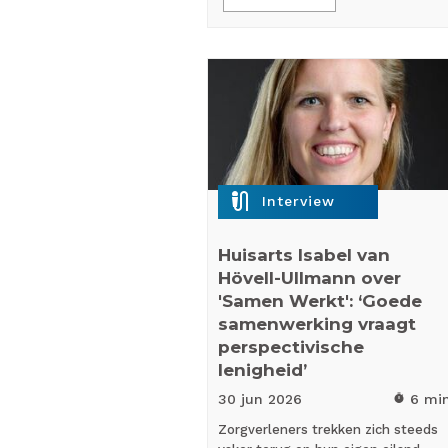
mic_external_on
Interview
Huisarts Isabel van
Hövell-Ullmann over
'Samen Werkt': ‘Goede
samenwerking vraagt
perspectivische
lenigheid’
30 jun
2026
6 mi
timer
Zorgverleners trekken zich steeds