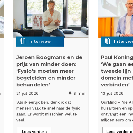
mic_external_on
mic_external_on
Interview
Intervi
Jeroen Boogmans en de
Paul Koning
prijs van minder doen:
‘We gaan eer
‘Fysio’s moeten meer
tweede lijn
begeleiden en minder
domein met
behandelen’
verbinden’
n
21 jul
2026
8 min
13 jul
2026
timer
‘Als ik eerlijk ben, denk ik dat
OurMind – ‘de AI
mensen vaak te snel naar de fysio
huisartsen en spe
gaan. Er wordt misschien wel te
ontvangt een inv
veel…
miljoen euro om
Lees verder »
Lees verder »