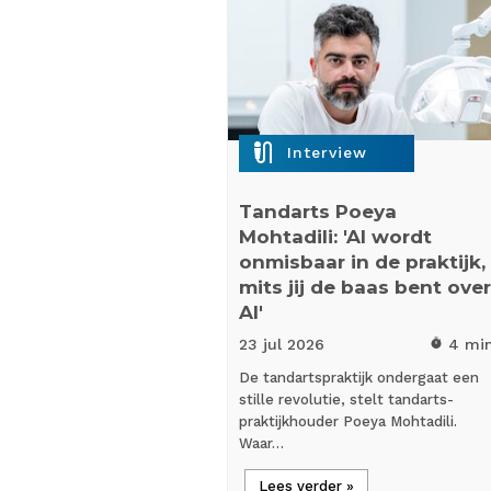
mic_external_on
Interview
Tandarts Poeya
Mohtadili: 'AI wordt
onmisbaar in de praktijk,
mits jij de baas bent over
AI'
23 jul
2026
4 mi
timer
De tandartspraktijk ondergaat een
stille revolutie, stelt tandarts-
praktijkhouder Poeya Mohtadili.
Waar…
Lees verder »