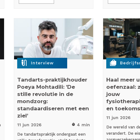
mic_external_on
cases
Interview
Bedrijf
Tandarts-praktijkhouder
Haal meer ui
Poeya Mohtadili: ’De
oefenzaal: z
stille revolutie in de
jouw
mondzorg:
fysiotherapi
standaardiseren met een
en toekomst
ziel’
11 jun
2026
n
11 jun
2026
4 min
timer
De wereld van de
verandert. De ei
De tandartspraktijk ondergaat een
zorgverzekeraars