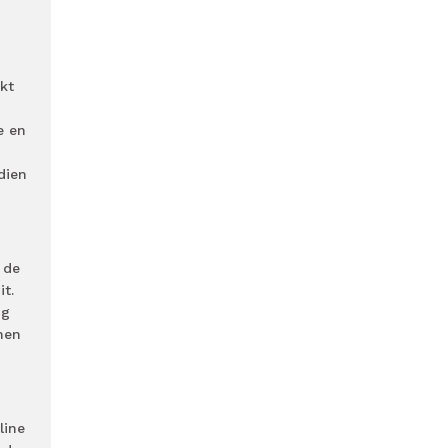
kt
e en
dien
 de
it.
ig
nen
line