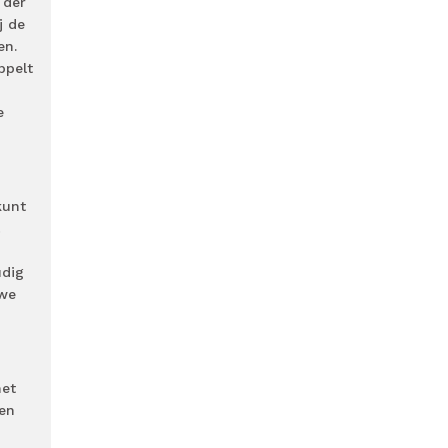
 der
j de
en.
ppelt
e
kunt
udig
uwe
met
ken