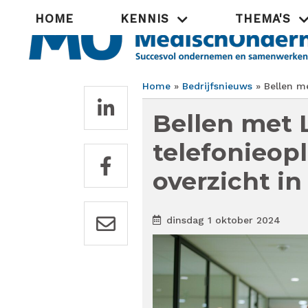
Overslaan
Hoofdnavigatie
HOME
KENNIS
THEMA'S
en
naar
de
inhoud
gaan
Home
Bedrijfsnieuws
Bellen me
Kruimelpad
Bellen met 
telefonieopl
overzicht in
dinsdag 1 oktober 2024