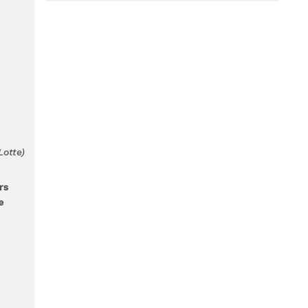
Lotte)
rs
e