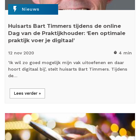
flash_on
Nieuws
Huisarts Bart Timmers tijdens de online
Dag van de Praktijkhouder: ‘Een optimale
praktijk voer je digitaal’
12 nov
2020
4 min
timer
‘Ik wil zo goed mogelijk mijn vak uitoefenen en daar
hoort digitaal bij', stelt huisarts Bart Timmers. Tijdens
de…
Lees verder »