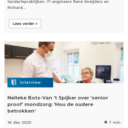
tandartspraktijken. IT-engineers René Sneijders en
Richard…
Lees verder »
mic_external_on
Interview
Nelleke Bots-Van ’t Spijker over 'senior
proof' mondzorg: ‘Hou de oudere
betrokken’
16 dec
2020
7 min
timer