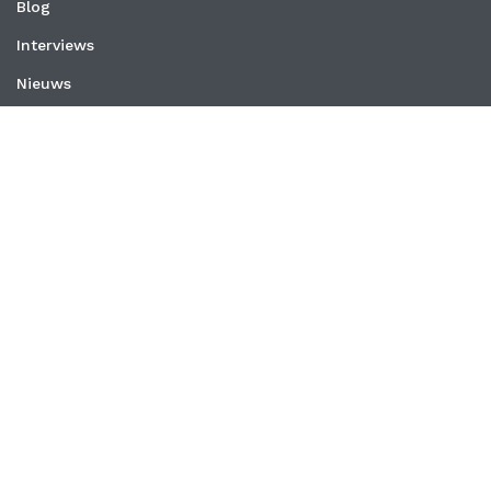
Blog
Interviews
Nieuws
Vacatures
Whitepapers
WEBSITE
Privacyverklaring
Algemene voorwaarden
CONTACT
MedischOndernemen
Schrevenweg 3