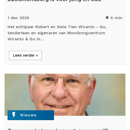
1 dec
2020
4 min
timer
Het echtpaar Robert en Swie Tien Wiranto - Go,
tandartsen en eigenaren van Mondzorgcentrum
Wiranto & Go in…
Lees verder »
flash_on
Nieuws