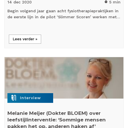
14 dec
2020
5 min
timer
Begin volgend jaar gaan acht fysiotherapiepraktijken in
de eerste lijn in de pilot ‘Slimmer Scoren’ werken met…
Lees verder »
mic_external_on
Interview
Melanie Meijer (Dokter BLOEM) over
leefstijlinterventie: ‘Sommige mensen
pakken het op, anderen haken af’