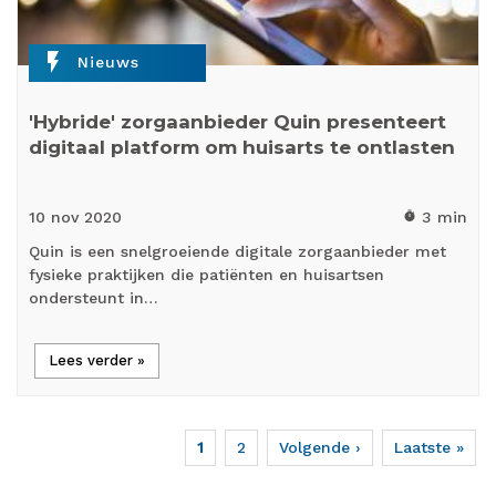
flash_on
Nieuws
'Hybride' zorgaanbieder Quin presenteert
digitaal platform om huisarts te ontlasten
10 nov
2020
3 min
timer
Quin is een snelgroeiende digitale zorgaanbieder met
fysieke praktijken die patiënten en huisartsen
ondersteunt in…
Lees verder »
Huidige
1
Page
2
Volgende
Volgende ›
Laatste
Laatste »
Paginering
pagina
pagina
pagina