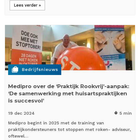
Lees verder »
cases
Bedrijfsnieuws
Medipro over de ‘Praktijk Rookvrij’-aanpak:
‘De samenwerking met huisartspraktijken
is succesvol’
19 dec
2024
5 min
timer
Medipro begint in 2025 met de training van
praktijkondersteuners tot stoppen met roken- adviseur,
oftewel…