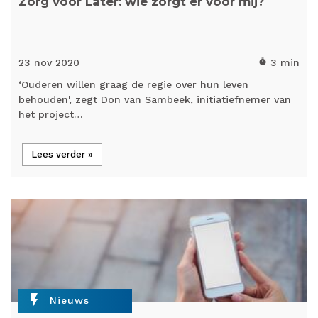
Zorg voor Later: wie zorgt er voor mij?
23 nov
2020
3 min
timer
‘Ouderen willen graag de regie over hun leven
behouden', zegt Don van Sambeek, initiatiefnemer van
het project…
Lees verder »
flash_on
Nieuws