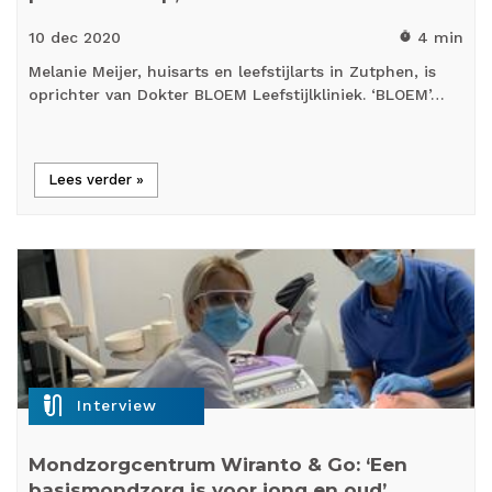
10 dec
2020
4 min
timer
Melanie Meijer, huisarts en leefstijlarts in Zutphen, is
oprichter van Dokter BLOEM Leefstijlkliniek. ‘BLOEM’…
Lees verder »
mic_external_on
Interview
Mondzorgcentrum Wiranto & Go: ‘Een
basismondzorg is voor jong en oud’