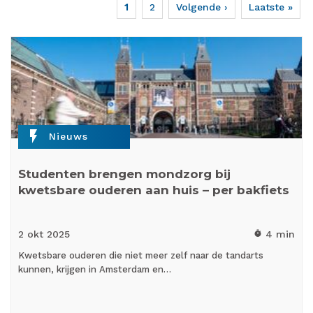
Huidige
1
Page
2
Volgende
Volgende ›
Laatste
Laatste »
Paginering
pagina
pagina
pagina
flash_on
Nieuws
Studenten brengen mondzorg bij
kwetsbare ouderen aan huis – per bakfiets
2 okt
2025
4 min
timer
Kwetsbare ouderen die niet meer zelf naar de tandarts
kunnen, krijgen in Amsterdam en…