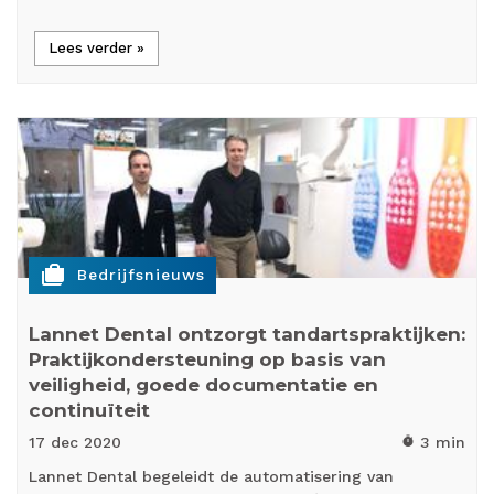
Lees verder »
cases
Bedrijfsnieuws
Lannet Dental ontzorgt tandartspraktijken:
Praktijkondersteuning op basis van
veiligheid, goede documentatie en
continuïteit
17 dec
2020
3 min
timer
Lannet Dental begeleidt de automatisering van