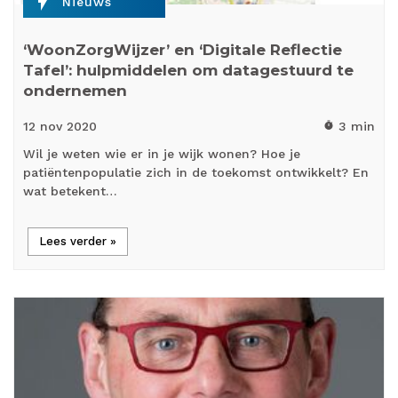
flash_on
Nieuws
‘WoonZorgWijzer’ en ‘Digitale Reflectie
Tafel’: hulpmiddelen om datagestuurd te
ondernemen
12 nov
2020
3 min
timer
Wil je weten wie er in je wijk wonen? Hoe je
patiëntenpopulatie zich in de toekomst ontwikkelt? En
wat betekent…
Lees verder »