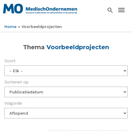
Overslaan
en
search
Togg
naar
de
Home
Voorbeeldprojecten
inhoud
Kruimelpad
gaan
Thema
Voorbeeldprojecten
Soort
Sorteren op
Volgorde