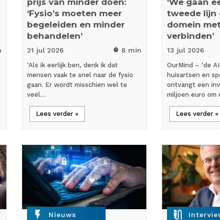
prijs van minder doen:
‘We gaan eer
‘Fysio’s moeten meer
tweede lijn
begeleiden en minder
domein met
behandelen’
verbinden’
n
21 jul
2026
8 min
13 jul
2026
timer
‘Als ik eerlijk ben, denk ik dat
OurMind – ‘de AI
mensen vaak te snel naar de fysio
huisartsen en spe
gaan. Er wordt misschien wel te
ontvangt een inv
veel…
miljoen euro om
Lees verder »
Lees verder »
flash_on
mic_external_on
Nieuws
Intervi