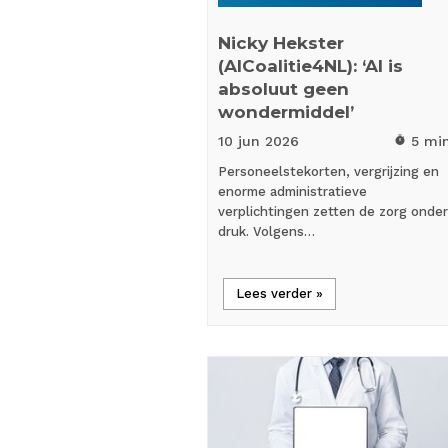
Nicky Hekster
(AICoalitie4NL): ‘AI is
absoluut geen
wondermiddel’
10 jun
2026
5 mi
timer
Personeelstekorten, vergrijzing en
enorme administratieve
verplichtingen zetten de zorg onder
druk. Volgens…
Lees verder »