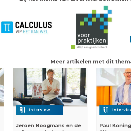
Meer artikelen met dit them
mic_external_on
mic_external_on
Interview
Intervi
Jeroen Boogmans en de
Paul Koning