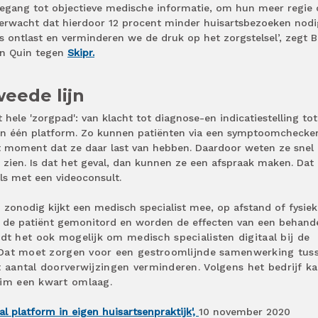
toegang tot objectieve medische informatie, om hun meer regie 
verwacht dat hierdoor 12 procent minder huisartsbezoeken nodi
ts ontlast en verminderen we de druk op het zorgstelsel’, zegt B
an Quin tegen
Skipr.
eede lijn
hele 'zorgpad': van klacht tot diagnose-en indicatiestelling tot
en één platform. Zo kunnen patiënten via een symptoomchecker
 moment dat ze daar last van hebben. Daardoor weten ze snel 
s zien. Is dat het geval, dan kunnen ze een afspraak maken. Dat
als met een videoconsult.
 zonodig kijkt een medisch specialist mee, op afstand of fysiek
t de patiënt gemonitord en worden de effecten van een behand
dt het ook mogelijk om medisch specialisten digitaal bij de
n. Dat moet zorgen voor een gestroomlijnde samenwerking tus
t aantal doorverwijzingen verminderen. Volgens het bedrijf k
uim een kwart omlaag.
aal platform in eigen huisartsenpraktijk',
10 november 2020