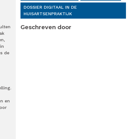
DOSSIER DIGITAAL IN DE
HUISARTSENPRAKTIJK
Geschreven door
ulten
aak
en,
in
us de
lling.
en en
voor