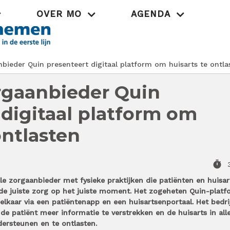
OVER MO
AGENDA
Praktijk
nbieder Quin presenteert digitaal platform om huisarts te ontla
orgaanbieder Quin
 digitaal platform om
ontlasten
timer
ale zorgaanbieder met fysieke praktijken die patiënten en huisa
de juiste zorg op het juiste moment. Het zogeheten Quin-platf
elkaar via een patiëntenapp en een huisartsenportaal. Het bedrij
de patiënt meer informatie te verstrekken en de huisarts in all
ersteunen en te ontlasten.