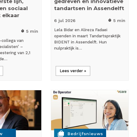
ste lijn,
gedreven en innovatieve
 en sociaal
tandartsen in Assendelft
 elkaar
6 jul
2026
5 min
timer
Lela Bidar en Alireza Fadaei
5 min
timer
openden in maart Tandartspraktijk
-collega van
BIDENT in Assendelft. Hun
cialisten’ –
nulpraktijk is…
estering van 2,1
 de…
Lees verder »
cases
ew
Bedrijfsnieuws