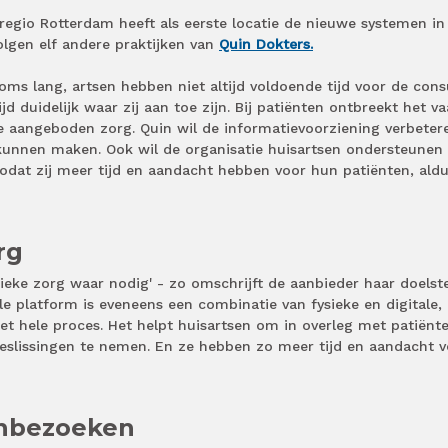
regio Rotterdam heeft als eerste locatie de nieuwe systemen in
lgen elf andere praktijken van
Quin Dokters.
soms lang, artsen hebben niet altijd voldoende tijd voor de cons
ijd duidelijk waar zij aan toe zijn. Bij patiënten ontbreekt het v
e aangeboden zorg. Quin wil de informatievoorziening verbeter
 kunnen maken. Ook
wil de organisatie huisartsen ondersteunen 
zodat zij meer tijd en aandacht hebben voor hun patiënten, ald
rg
sieke zorg waar nodig' - zo omschrijft de aanbieder haar doelste
le platform is eveneens een combinatie van fysieke en digitale,
t hele proces. Het helpt huisartsen om in overleg met patiënt
beslissingen te nemen. En ze hebben zo meer tijd en aandacht 
enbezoeken