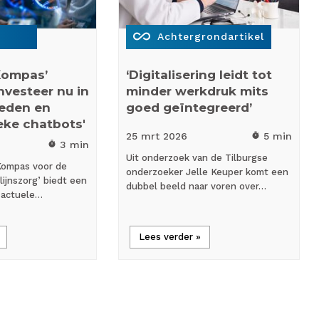
all_inclusive
Achtergrondartikel
Kompas’
‘Digitalisering leidt tot
Investeer nu in
minder werkdruk mits
heden en
goed geïntegreerd’
eke chatbots'
25 mrt
2026
5 min
timer
3 min
timer
Uit onderzoek van de Tilburgse
Kompas voor de
onderzoeker Jelle Keuper komt een
lijnszorg’ biedt een
dubbel beeld naar voren over…
 actuele…
Lees verder »