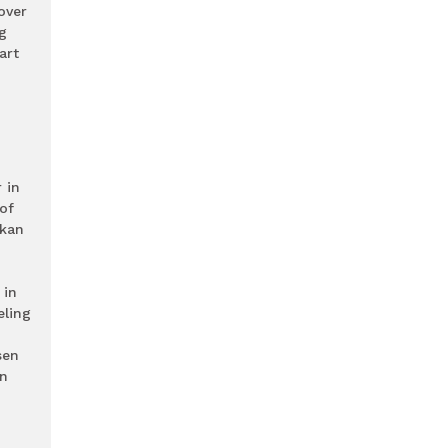
over
g
art
 in
of
 kan
 in
eling
sen
an