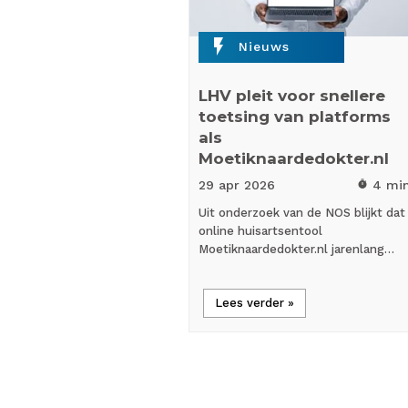
flash_on
Nieuws
LHV pleit voor snellere
toetsing van platforms
als
Moetiknaardedokter.nl
29 apr
2026
4 mi
timer
Uit onderzoek van de NOS blijkt dat
online huisartsentool
Moetiknaardedokter.nl jarenlang…
Lees verder »