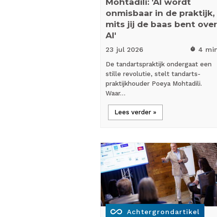
Mohtadili: 'AI wordt
onmisbaar in de praktijk,
mits jij de baas bent over
AI'
23 jul
2026
4 mi
timer
De tandartspraktijk ondergaat een
stille revolutie, stelt tandarts-
praktijkhouder Poeya Mohtadili.
Waar…
Lees verder »
all_inclusive
Achtergrondartikel