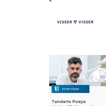
mic_external_on
Interview
Tandarts Poeya