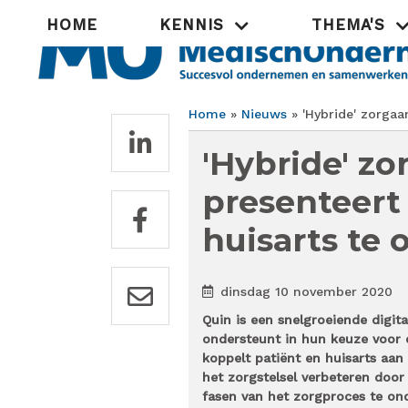
Overslaan
Hoofdnavigatie
HOME
KENNIS
THEMA'S
en
naar
de
inhoud
gaan
Home
Nieuws
'Hybride' zorgaa
Kruimelpad
'Hybride' z
presenteert
huisarts te 
dinsdag 10 november 2020
Quin is een snelgroeiende digit
ondersteunt in hun keuze voor 
koppelt patiënt en huisarts aan 
het zorgstelsel verbeteren door 
fasen van het zorgproces te ond