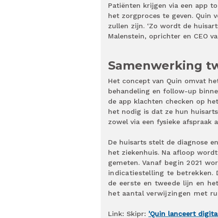
Patiënten krijgen via een app 
het zorgproces te geven. Quin 
zullen zijn. ‘Zo wordt de huisar
Malenstein, oprichter en CEO v
Samenwerking tw
Het concept van Quin omvat het 
behandeling en follow-up binn
de app klachten checken op het
het nodig is dat ze hun huisart
zowel via een fysieke afspraak 
De huisarts stelt de diagnose en
het ziekenhuis. Na afloop word
gemeten.
Vanaf begin 2021 wor
indicatiestelling te betrekke
de eerste en tweede lijn en he
het aantal verwijzingen met r
Link: Skipr:
'Quin lanceert digit