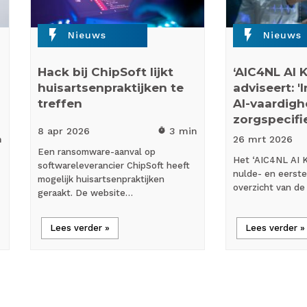
flash_on
flash_on
Nieuws
Nieuws
Hack bij ChipSoft lijkt
‘AIC4NL AI 
huisartsenpraktijken te
adviseert: '
treffen
AI-vaardig
zorgspecifi
8 apr
2026
3 min
timer
n
26 mrt
2026
Een ransomware-aanval op
Het ‘AIC4NL AI 
softwareleverancier ChipSoft heeft
nulde- en eerste
mogelijk huisartsenpraktijken
overzicht van de
geraakt. De website…
Lees verder »
Lees verder »