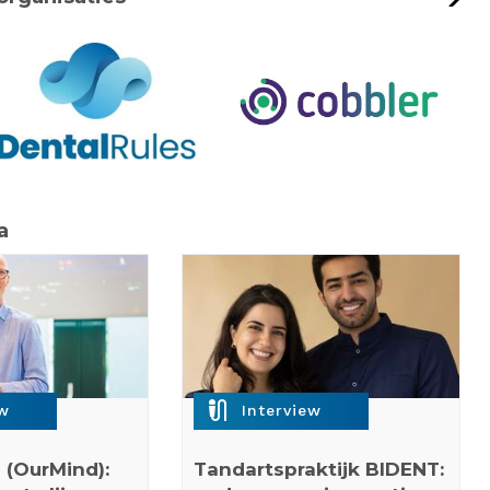
a
mic_external_on
ew
Interview
 (OurMind):
Tandartspraktijk BIDENT: