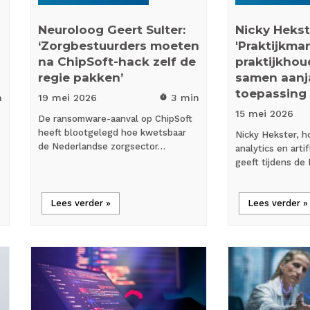
Neuroloog Geert Sulter:
Nicky Hekst
‘Zorgbestuurders moeten
'Praktijkma
na ChipSoft-hack zelf de
praktijkhoud
regie pakken’
samen aanj
toepassing 
n
19 mei
2026
3 min
timer
15 mei
2026
De ransomware-aanval op ChipSoft
heeft blootgelegd hoe kwetsbaar
Nicky Hekster, h
de Nederlandse zorgsector…
analytics en artif
geeft tijdens de
Lees verder »
Lees verder »