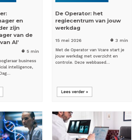
er:
De Operator: het
nager en
regiecentrum van jouw
er zijn
werkdag
ager van de
15 mei
2026
3 min
timer
van AI'
Met de Operator van Vcare start je
5 min
timer
jouw werkdag met overzicht en
oogleraar business
controle. Deze webbased…
icial intelligence,
 Dag…
Lees verder »