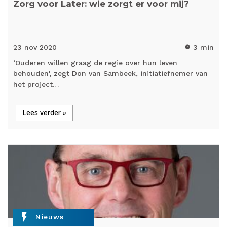
Zorg voor Later: wie zorgt er voor mij?
23 nov
2020
3 min
timer
‘Ouderen willen graag de regie over hun leven
behouden', zegt Don van Sambeek, initiatiefnemer van
het project…
Lees verder »
flash_on
Nieuws