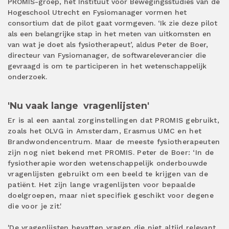
PROMIS-groep, het Instituut voor Bewegingsstudies van de
Hogeschool Utrecht en Fysiomanager vormen het
consortium dat de pilot gaat vormgeven. ‘Ik zie deze pilot
als een belangrijke stap in het meten van uitkomsten en
van wat je doet als fysiotherapeut’, aldus Peter de Boer,
directeur van Fysiomanager, de softwareleverancier die
gevraagd is om te participeren in het wetenschappelijk
onderzoek.
'Nu vaak lange
vragenlijsten'
Er is al een aantal zorginstellingen dat PROMIS gebruikt,
zoals het OLVG in Amsterdam, Erasmus UMC en het
Brandwondencentrum. Maar de meeste fysiotherapeuten
zijn nog niet bekend met PROMIS. Peter de Boer: ‘In de
fysiotherapie worden wetenschappelijk onderbouwde
vragenlijsten gebruikt om een beeld te krijgen van de
patiënt. Het zijn lange vragenlijsten voor bepaalde
doelgroepen, maar niet specifiek geschikt voor degene
die voor je zit.'
'De vragenlijsten bevatten vragen die niet altijd relevant