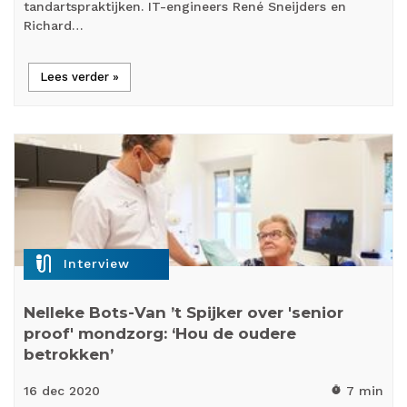
tandartspraktijken. IT-engineers René Sneijders en
Richard…
Lees verder »
mic_external_on
Interview
Nelleke Bots-Van ’t Spijker over 'senior
proof' mondzorg: ‘Hou de oudere
betrokken’
16 dec
2020
7 min
timer