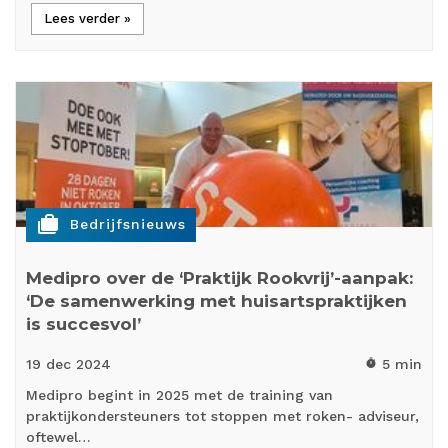
Lees verder »
cases
Bedrijfsnieuws
Medipro over de ‘Praktijk Rookvrij’-aanpak:
‘De samenwerking met huisartspraktijken
is succesvol’
19 dec
2024
5 min
timer
Medipro begint in 2025 met de training van
praktijkondersteuners tot stoppen met roken- adviseur,
oftewel…