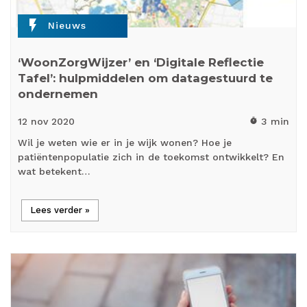
flash_on
Nieuws
‘WoonZorgWijzer’ en ‘Digitale Reflectie
Tafel’: hulpmiddelen om datagestuurd te
ondernemen
12 nov
2020
3 min
timer
Wil je weten wie er in je wijk wonen? Hoe je
patiëntenpopulatie zich in de toekomst ontwikkelt? En
wat betekent…
Lees verder »