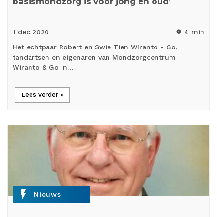
basismondzorg is voor jong en oud’
1 dec
2020
4 min
timer
Het echtpaar Robert en Swie Tien Wiranto - Go,
tandartsen en eigenaren van Mondzorgcentrum
Wiranto & Go in…
Lees verder »
flash_on
Nieuws