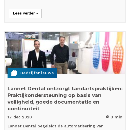
Lees verder »
cases
Bedrijfsnieuws
Lannet Dental ontzorgt tandartspraktijken:
Praktijkondersteuning op basis van
veiligheid, goede documentatie en
continuïteit
17 dec
2020
3 min
timer
Lannet Dental begeleidt de automatisering van