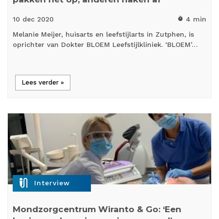
10 dec
2020
4 min
timer
Melanie Meijer, huisarts en leefstijlarts in Zutphen, is
oprichter van Dokter BLOEM Leefstijlkliniek. ‘BLOEM’…
Lees verder »
mic_external_on
Interview
Mondzorgcentrum Wiranto & Go: ‘Een