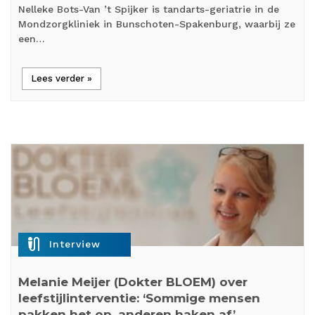
Nelleke Bots-Van ’t Spijker is tandarts-geriatrie in de
Mondzorgkliniek in Bunschoten-Spakenburg, waarbij ze
een…
Lees verder »
mic_external_on
Interview
Melanie Meijer (Dokter BLOEM) over
leefstijlinterventie: ‘Sommige mensen
pakken het op, anderen haken af’