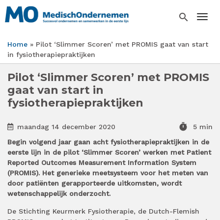
Overslaan
en
search
Togg
naar
de
Home
Pilot ‘Slimmer Scoren’ met PROMIS gaat van start
inhoud
Kruimelpad
in fysiotherapiepraktijken
gaan
Pilot ‘Slimmer Scoren’ met PROMIS
gaat van start in
fysiotherapiepraktijken
timer
maandag 14 december 2020
5 min
Begin volgend jaar gaan acht fysiotherapiepraktijken in de
eerste lijn in de pilot ‘Slimmer Scoren’ werken met Patient
Reported Outcomes Measurement Information System
(PROMIS). Het generieke meetsysteem voor het meten van
door patiënten gerapporteerde uitkomsten, wordt
wetenschappelijk onderzocht.
De Stichting Keurmerk Fysiotherapie, de Dutch-Flemish