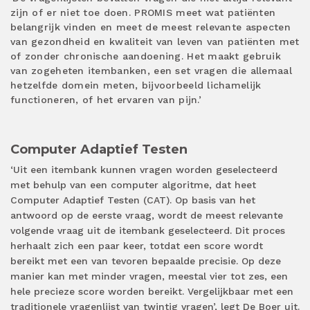
zijn of er niet toe doen. PROMIS meet wat patiënten
belangrijk vinden en meet de meest relevante aspecten
van gezondheid en kwaliteit van leven van patiënten met
of zonder chronische aandoening. Het maakt gebruik
van zogeheten itembanken, een set vragen die allemaal
hetzelfde domein meten, bijvoorbeeld lichamelijk
functioneren, of het ervaren van pijn.’
Computer Adaptief Testen
‘Uit een itembank kunnen vragen worden geselecteerd
met behulp van een computer algoritme, dat heet
Computer Adaptief Testen (CAT). Op basis van het
antwoord op de eerste vraag, wordt de meest relevante
volgende vraag uit de itembank geselecteerd. Dit proces
herhaalt zich een paar keer, totdat een score wordt
bereikt met een van tevoren bepaalde precisie. Op deze
manier kan met minder vragen, meestal vier tot zes, een
hele precieze score worden bereikt. Vergelijkbaar met een
traditionele vragenlijst van twintig vragen’, legt De Boer uit.