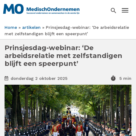
Overslaan
en
search
Togg
naar
de
Home
artikelen
Prinsjesdag-webinar: ‘De arbeidsrelatie
inhoud
Kruimelpad
met zelfstandigen blijft een speerpunt’
gaan
Prinsjesdag-webinar: ‘De
arbeidsrelatie met zelfstandigen
blijft een speerpunt’
timer
donderdag 2 oktober 2025
5 min