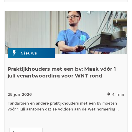
flash_on
Nieuws
Praktijkhouders met een bv: Maak vóór 1
juli verantwoording voor WNT rond
25 jun
2026
4 min
timer
Tandartsen en andere praktijkhouders met een bv moeten
vóór 1 juli aantonen dat ze voldoen aan de Wet normering…