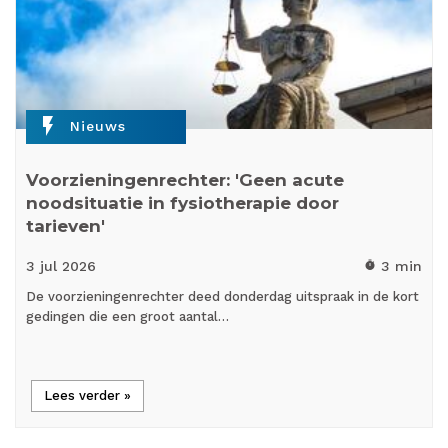
flash_on
Nieuws
Voorzieningenrechter: 'Geen acute
noodsituatie in fysiotherapie door
tarieven'
3 jul
2026
3 min
timer
De voorzieningenrechter deed donderdag uitspraak in de kort
gedingen die een groot aantal…
Lees verder »