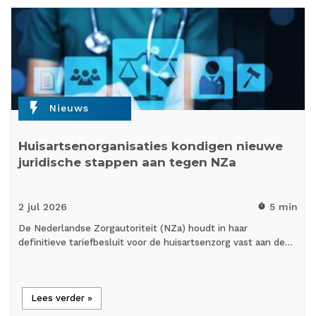
flash_on
Nieuws
Huisartsenorganisaties kondigen nieuwe
juridische stappen aan tegen NZa
2 jul
2026
5 min
timer
De Nederlandse Zorgautoriteit (NZa) houdt in haar
definitieve tariefbesluit voor de huisartsenzorg vast aan de…
Lees verder »