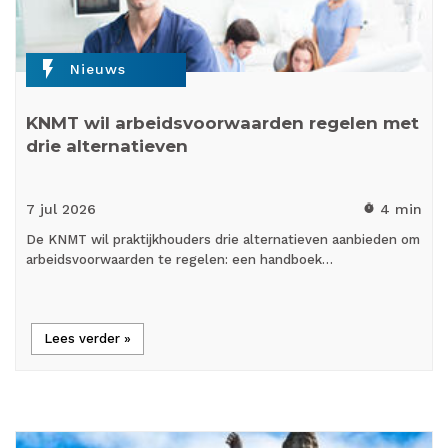
flash_on
Nieuws
KNMT wil arbeidsvoorwaarden regelen met
drie alternatieven
7 jul
2026
4 min
timer
De KNMT wil praktijkhouders drie alternatieven aanbieden om
arbeidsvoorwaarden te regelen: een handboek…
Lees verder »