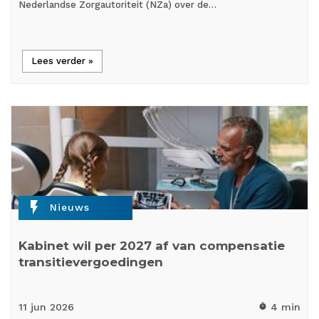
Nederlandse Zorgautoriteit (NZa) over de…
Lees verder »
flash_on
Nieuws
Kabinet wil per 2027 af van compensatie
transitievergoedingen
11 jun
2026
4 min
timer