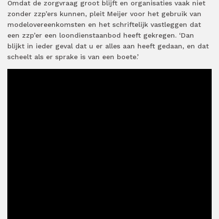
Omdat de zorgvraag groot blijft en organisaties vaak niet
zonder zzp’ers kunnen, pleit Meijer voor het gebruik van
modelovereenkomsten en het schriftelijk vastleggen dat
een zzp’er een loondienstaanbod heeft gekregen. ‘Dan
blijkt in ieder geval dat u er alles aan heeft gedaan, en dat
scheelt als er sprake is van een boete.’