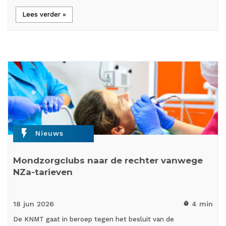
Lees verder »
flash_on
Nieuws
Mondzorgclubs naar de rechter vanwege
NZa-tarieven
18 jun
2026
4 min
timer
De KNMT gaat in beroep tegen het besluit van de