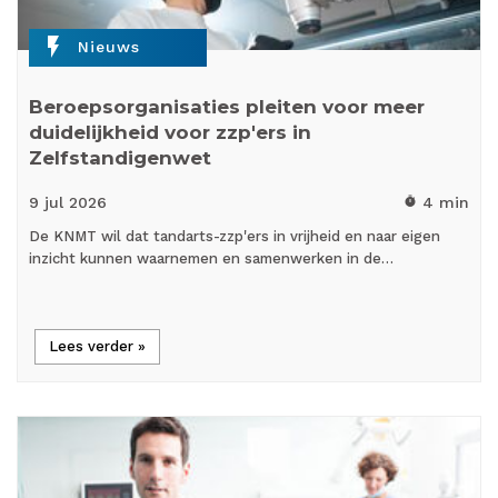
flash_on
Nieuws
Beroepsorganisaties pleiten voor meer
duidelijkheid voor zzp'ers in
Zelfstandigenwet
9 jul
2026
4 min
timer
De KNMT wil dat tandarts-zzp'ers in vrijheid en naar eigen
inzicht kunnen waarnemen en samenwerken in de…
Lees verder »