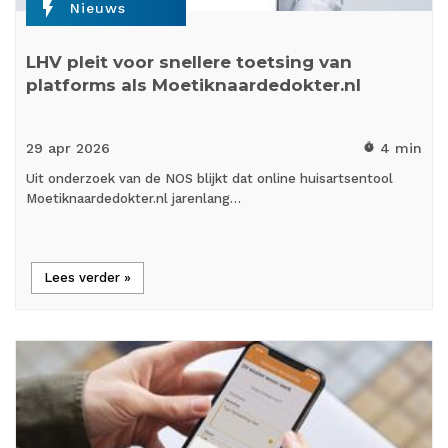
flash_on
Nieuws
LHV pleit voor snellere toetsing van
platforms als Moetiknaardedokter.nl
29 apr
2026
4 min
timer
Uit onderzoek van de NOS blijkt dat online huisartsentool
Moetiknaardedokter.nl jarenlang…
Lees verder »