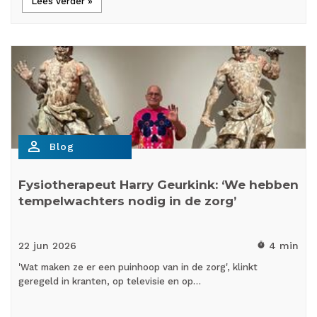
Lees verder »
person_outline
Blog
Fysiotherapeut Harry Geurkink: ‘We hebben
tempelwachters nodig in de zorg’
22 jun
2026
4 min
timer
'Wat maken ze er een puinhoop van in de zorg', klinkt
geregeld in kranten, op televisie en op…