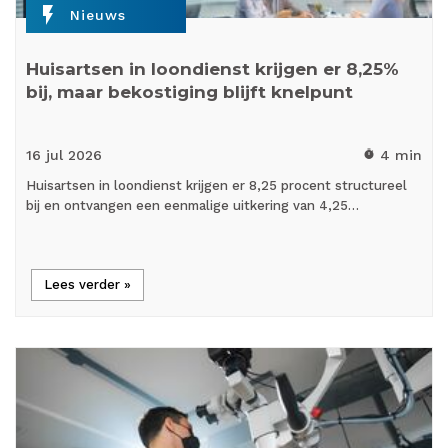
flash_on
Nieuws
Huisartsen in loondienst krijgen er 8,25%
bij, maar bekostiging blijft knelpunt
16 jul
2026
4 min
timer
Huisartsen in loondienst krijgen er 8,25 procent structureel
bij en ontvangen een eenmalige uitkering van 4,25…
Lees verder »