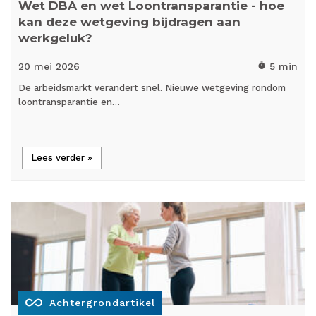
Wet DBA en wet Loontransparantie - hoe
kan deze wetgeving bijdragen aan
werkgeluk?
20 mei
2026
5 min
timer
De arbeidsmarkt verandert snel. Nieuwe wetgeving rondom
loontransparantie en…
Lees verder »
all_inclusive
Achtergrondartikel