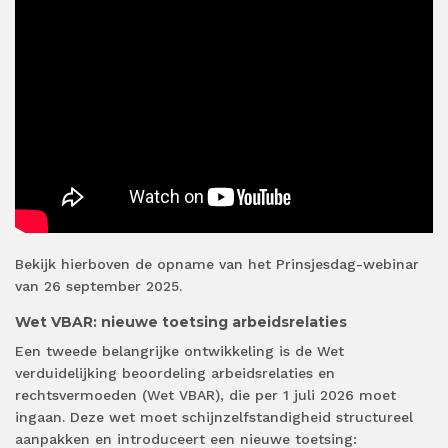
Bekijk hierboven de opname van het Prinsjesdag-webinar
van 26 september 2025.
Wet VBAR: nieuwe toetsing arbeidsrelaties
Een tweede belangrijke ontwikkeling is de Wet
verduidelijking beoordeling arbeidsrelaties en
rechtsvermoeden (Wet VBAR), die per 1 juli 2026 moet
ingaan. Deze wet moet schijnzelfstandigheid structureel
aanpakken en introduceert een nieuwe toetsing: