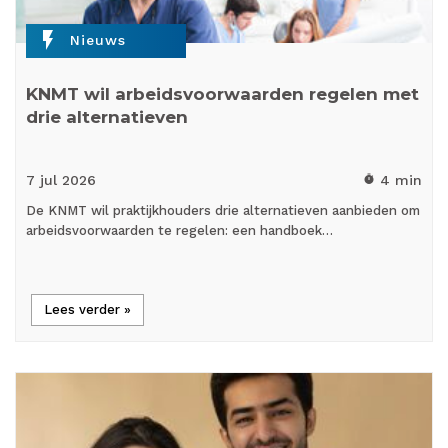
flash_on
Nieuws
KNMT wil arbeidsvoorwaarden regelen met
drie alternatieven
7 jul
2026
4 min
timer
De KNMT wil praktijkhouders drie alternatieven aanbieden om
arbeidsvoorwaarden te regelen: een handboek…
Lees verder »