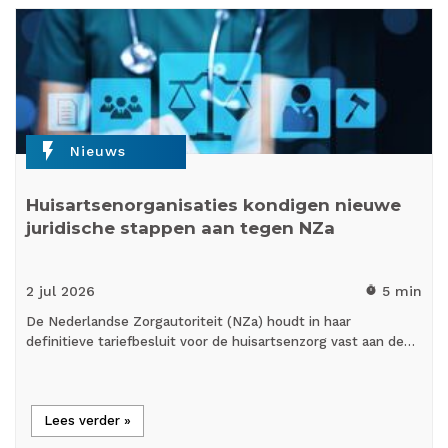
flash_on
Nieuws
Huisartsenorganisaties kondigen nieuwe
juridische stappen aan tegen NZa
2 jul
2026
5 min
timer
De Nederlandse Zorgautoriteit (NZa) houdt in haar
definitieve tariefbesluit voor de huisartsenzorg vast aan de…
Lees verder »