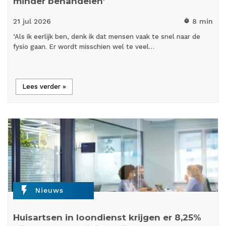
minder behandelen’
21 jul
2026
8 min
timer
‘Als ik eerlijk ben, denk ik dat mensen vaak te snel naar de
fysio gaan. Er wordt misschien wel te veel…
Lees verder »
flash_on
Nieuws
Huisartsen in loondienst krijgen er 8,25%