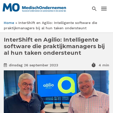
Overslaan
en
search
Togg
naar
de
Home
InterShift en Agilio: Intelligente software die
inhoud
Kruimelpad
praktijkmanagers bij al hun taken ondersteunt
gaan
InterShift en Agilio: Intelligente
software die praktijkmanagers bij
al hun taken ondersteunt
timer
dinsdag 26 september 2023
4 min