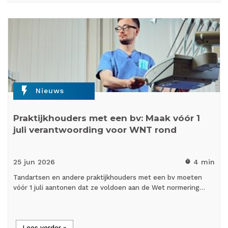
flash_on
Nieuws
Praktijkhouders met een bv: Maak vóór 1
juli verantwoording voor WNT rond
25 jun
2026
4 min
timer
Tandartsen en andere praktijkhouders met een bv moeten
vóór 1 juli aantonen dat ze voldoen aan de Wet normering…
Lees verder »