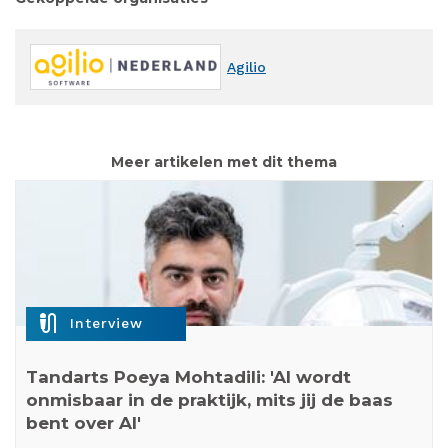
Agilio
Meer artikelen met dit thema
mic_external_on
Interview
Tandarts Poeya Mohtadili: 'AI wordt
onmisbaar in de praktijk, mits jij de baas
bent over AI'