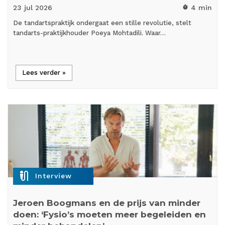
23 jul
2026
4 min
timer
De tandartspraktijk ondergaat een stille revolutie, stelt
tandarts-praktijkhouder Poeya Mohtadili. Waar…
Lees verder »
mic_external_on
Interview
Jeroen Boogmans en de prijs van minder
doen: ‘Fysio’s moeten meer begeleiden en