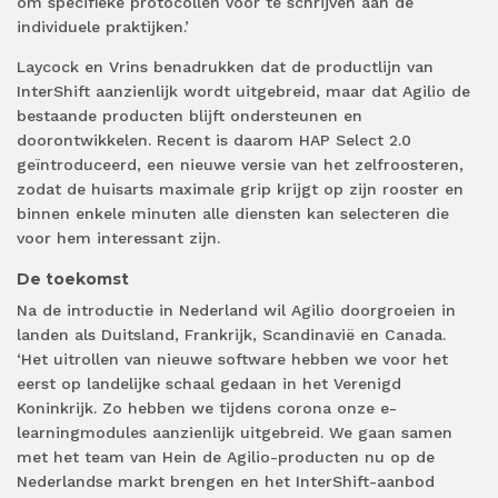
om specifieke protocollen voor te schrijven aan de
individuele praktijken.’
Laycock en Vrins benadrukken dat de productlijn van
InterShift aanzienlijk wordt uitgebreid, maar dat Agilio de
bestaande producten blijft ondersteunen en
doorontwikkelen. Recent is daarom HAP Select 2.0
geïntroduceerd, een nieuwe versie van het zelfroosteren,
zodat de huisarts maximale grip krijgt op zijn rooster en
binnen enkele minuten alle diensten kan selecteren die
voor hem interessant zijn.
De toekomst
Na de introductie in Nederland wil Agilio doorgroeien in
landen als Duitsland, Frankrijk, Scandinavië en Canada.
‘Het uitrollen van nieuwe software hebben we voor het
eerst op landelijke schaal gedaan in het Verenigd
Koninkrijk. Zo hebben we tijdens corona onze e-
learningmodules aanzienlijk uitgebreid. We gaan samen
met het team van Hein de Agilio-producten nu op de
Nederlandse markt brengen en het InterShift-aanbod