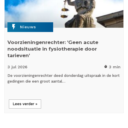
flash_on
Nieuws
Voorzieningenrechter: 'Geen acute
noodsituatie in fysiotherapie door
tarieven'
3 jul
2026
3 min
timer
De voorzieningenrechter deed donderdag uitspraak in de kort
gedingen die een groot aantal…
Lees verder »