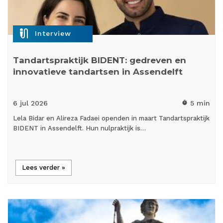
mic_external_on
Interview
Tandartspraktijk BIDENT: gedreven en
innovatieve tandartsen in Assendelft
6 jul
2026
5 min
timer
Lela Bidar en Alireza Fadaei openden in maart Tandartspraktijk
BIDENT in Assendelft. Hun nulpraktijk is…
Lees verder »