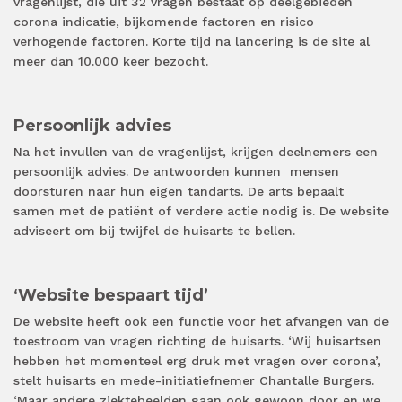
vragenlijst, die uit 32 vragen bestaat op deelgebieden
corona indicatie, bijkomende factoren en risico
verhogende factoren. Korte tijd na lancering is de site al
meer dan 10.000 keer bezocht.
Persoonlijk advies
Na het invullen van de vragenlijst, krijgen deelnemers een
persoonlijk advies. De antwoorden kunnen mensen
doorsturen naar hun eigen tandarts. De arts bepaalt
samen met de patiënt of verdere actie nodig is. De website
adviseert om bij twijfel de huisarts te bellen.
‘Website bespaart tijd’
De website heeft ook een functie voor het afvangen van de
toestroom van vragen richting de huisarts. ‘Wij huisartsen
hebben het momenteel erg druk met vragen over corona’,
stelt huisarts en mede-initiatiefnemer Chantalle Burgers.
‘Maar andere ziektebeelden gaan ook gewoon door en we