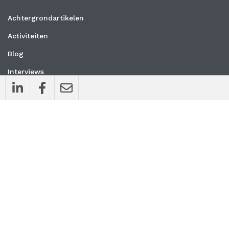
Achtergrondartikelen
Activiteiten
Blog
Interviews
Nieuws
Vacatures
Whitepapers
WEBSITE
Privacyverklaring
Algemene voorwaarden