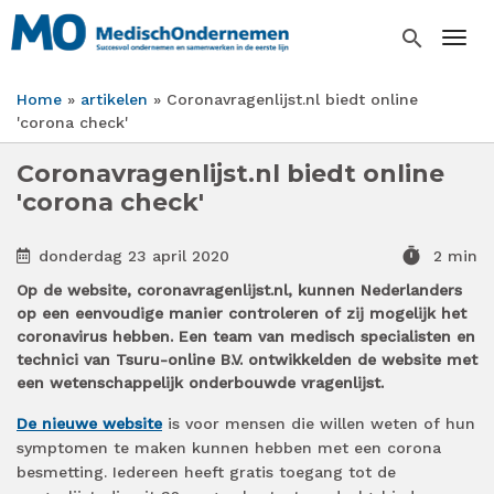
Overslaan
en
search
Togg
naar
de
Home
artikelen
Coronavragenlijst.nl biedt online
inhoud
Kruimelpad
'corona check'
gaan
Coronavragenlijst.nl biedt online
'corona check'
timer
donderdag 23 april 2020
2 min
Op de website, coronavragenlijst.nl, kunnen Nederlanders
op een eenvoudige manier controleren of zij mogelijk het
coronavirus hebben. Een team van medisch specialisten en
technici van Tsuru-online B.V. ontwikkelden de website met
een wetenschappelijk onderbouwde vragenlijst.
De nieuwe website
is voor mensen die willen weten of hun
symptomen te maken kunnen hebben met een corona
besmetting. Iedereen heeft gratis toegang tot de