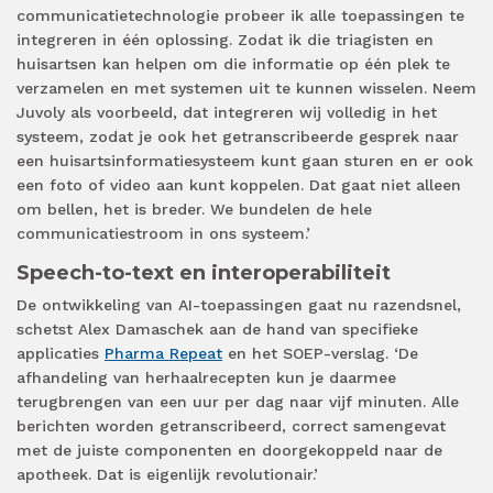
communicatietechnologie probeer ik alle toepassingen te
integreren in één oplossing. Zodat ik die triagisten en
huisartsen kan helpen om die informatie op één plek te
verzamelen en met systemen uit te kunnen wisselen. Neem
Juvoly als voorbeeld, dat integreren wij volledig in het
systeem, zodat je ook het getranscribeerde gesprek naar
een huisartsinformatiesysteem kunt gaan sturen en er ook
een foto of video aan kunt koppelen. Dat gaat niet alleen
om bellen, het is breder. We bundelen de hele
communicatiestroom in ons systeem.’
Speech-to-text en interoperabiliteit
De ontwikkeling van AI-toepassingen gaat nu razendsnel,
schetst Alex Damaschek aan de hand van specifieke
applicaties
Pharma Repeat
en het SOEP-verslag. ‘De
afhandeling van herhaalrecepten kun je daarmee
terugbrengen van een uur per dag naar vijf minuten. Alle
berichten worden getranscribeerd, correct samengevat
met de juiste componenten en doorgekoppeld naar de
apotheek. Dat is eigenlijk revolutionair.’