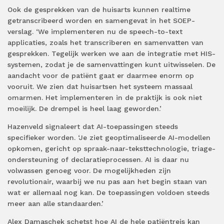
Ook de gesprekken van de huisarts kunnen realtime
getranscribeerd worden en samengevat in het SOEP-
verslag. ‘We implementeren nu de speech-to-text
applicaties, zoals het transcriberen en samenvatten van
gesprekken. Tegelijk werken we aan de integratie met HIS-
systemen, zodat je de samenvattingen kunt uitwisselen. De
aandacht voor de patiënt gaat er daarmee enorm op
vooruit. We zien dat huisartsen het systeem massaal
omarmen. Het implementeren in de praktijk is ook niet
moeilijk. De drempel is heel laag geworden.’
Hazenveld signaleert dat AI-toepassingen steeds
specifieker worden. ‘Je ziet geoptimaliseerde AI-modellen
opkomen, gericht op spraak-naar-teksttechnologie, triage-
ondersteuning of declaratieprocessen. AI is daar nu
volwassen genoeg voor. De mogelijkheden zijn
revolutionair, waarbij we nu pas aan het begin staan van
wat er allemaal nog kan. De toepassingen voldoen steeds
meer aan alle standaarden.’
Alex Damaschek schetst hoe AI de hele patiëntreis kan