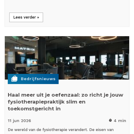
Lees verder »
cases
Bedrijfsnieuws
Haal meer uit je oefenzaal: zo richt je jouw
fysiotherapiepraktijk slim en
toekomstgericht in
11 jun
2026
4 min
timer
De wereld van de fysiotherapie verandert. De eisen van