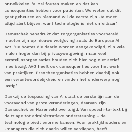
ontwikkelen. ‘AI zal fouten maken en dat kan
consequenties hebben voor patiënten. We weten dat dit
gaat gebeuren en niemand wil de eerste zijn. Je moet
altijd alert blijven, want technologie is niet onfeilbaar.’
Damaschek benadrukt dat zorgorganisaties voorbereid
moeten zijn op nieuwe wetgeving zoals de Europese AI
Act. ‘De boetes die daarin worden aangekondigd, zijn vele
malen hoger dan bij privacywetgeving, maar veel
eerstelijnsorganisaties houden zich hier nog niet actief
mee bezig. AVG heeft ook consequenties voor het werk
van praktijken. Brancheorganisaties hebben daarbij ook
een verantwoordelijkheid en vinden het onderwerp nog
lastig.’
Dankzij de toepassing van AI staat de eerste lijn aan de
vooravond van grote veranderingen, daarvan zijn
Damaschek en Hazenveld overtuigd. Van speech-to-text bij
de triage tot administratieve ondersteuning - de
technologie biedt enorme kansen. Voor praktijkhouders en
-managers die zich daarin willen verdiepen, heeft