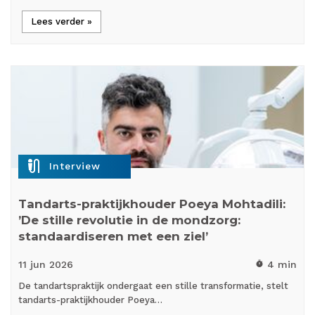
Lees verder »
mic_external_on
Interview
Tandarts-praktijkhouder Poeya Mohtadili:
’De stille revolutie in de mondzorg:
standaardiseren met een ziel’
11 jun
2026
4 min
timer
De tandartspraktijk ondergaat een stille transformatie, stelt
tandarts-praktijkhouder Poeya…