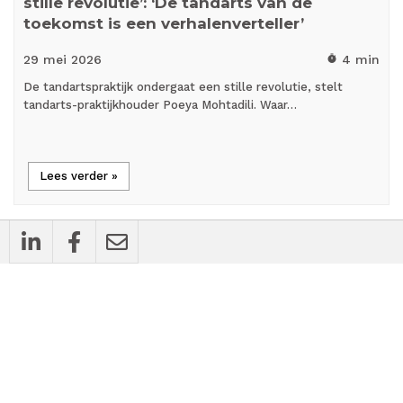
stille revolutie’: ‘De tandarts van de
toekomst is een verhalenverteller’
29 mei
2026
4 min
timer
De tandartspraktijk ondergaat een stille revolutie, stelt
tandarts-praktijkhouder Poeya Mohtadili. Waar…
Lees verder »
mic_external_on
Interview