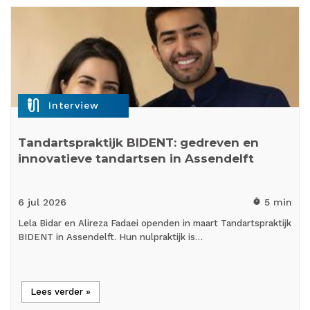
mic_external_on
Interview
Tandartspraktijk BIDENT: gedreven en
innovatieve tandartsen in Assendelft
6 jul
2026
5 min
timer
Lela Bidar en Alireza Fadaei openden in maart Tandartspraktijk
BIDENT in Assendelft. Hun nulpraktijk is…
Lees verder »