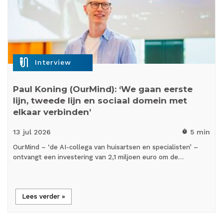
mic_external_on
Interview
Paul Koning (OurMind): ‘We gaan eerste
lijn, tweede lijn en sociaal domein met
elkaar verbinden’
13 jul
2026
5 min
timer
OurMind – ‘de AI-collega van huisartsen en specialisten’ –
ontvangt een investering van 2,1 miljoen euro om de…
Lees verder »