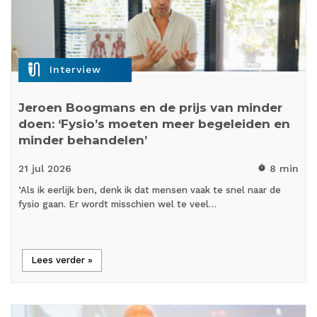
mic_external_on
Interview
Jeroen Boogmans en de prijs van minder
doen: ‘Fysio’s moeten meer begeleiden en
minder behandelen’
21 jul
2026
8 min
timer
‘Als ik eerlijk ben, denk ik dat mensen vaak te snel naar de
fysio gaan. Er wordt misschien wel te veel…
Lees verder »