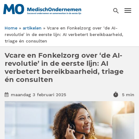
Overslaan
en
search
Togg
naar
de
Home
artikelen
Vcare en Fonkelzorg over ‘de AI-
inhoud
Kruimelpad
revolutie’ in de eerste lijn: AI verbetert bereikbaarheid,
gaan
triage én consulten
Vcare en Fonkelzorg over ‘de AI-
revolutie’ in de eerste lijn: AI
verbetert bereikbaarheid, triage
én consulten
timer
maandag 3 februari 2025
5 min