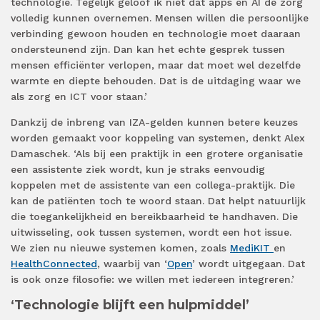
technologie. Tegelijk geloof ik niet dat apps en AI de zorg
volledig kunnen overnemen. Mensen willen die persoonlijke
verbinding gewoon houden en technologie moet daaraan
ondersteunend zijn. Dan kan het echte gesprek tussen
mensen efficiënter verlopen, maar dat moet wel dezelfde
warmte en diepte behouden. Dat is de uitdaging waar we
als zorg en ICT voor staan.’
Dankzij de inbreng van IZA-gelden kunnen betere keuzes
worden gemaakt voor koppeling van systemen, denkt Alex
Damaschek. ‘Als bij een praktijk in een grotere organisatie
een assistente ziek wordt, kun je straks eenvoudig
koppelen met de assistente van een collega-praktijk. Die
kan de patiënten toch te woord staan. Dat helpt natuurlijk
die toegankelijkheid en bereikbaarheid te handhaven. Die
uitwisseling, ook tussen systemen, wordt een hot issue.
We zien nu nieuwe systemen komen, zoals
MediKIT
en
HealthConnected
, waarbij van ‘
Open
’ wordt uitgegaan. Dat
is ook onze filosofie: we willen met iedereen integreren.’
‘Technologie blijft een hulpmiddel’