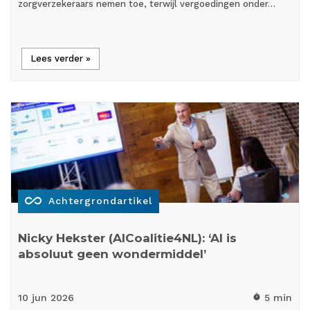
zorgverzekeraars nemen toe, terwijl vergoedingen onder…
Lees verder »
all_inclusive
Achtergrondartikel
Nicky Hekster (AICoalitie4NL): ‘AI is
absoluut geen wondermiddel’
10 jun
2026
5 min
timer