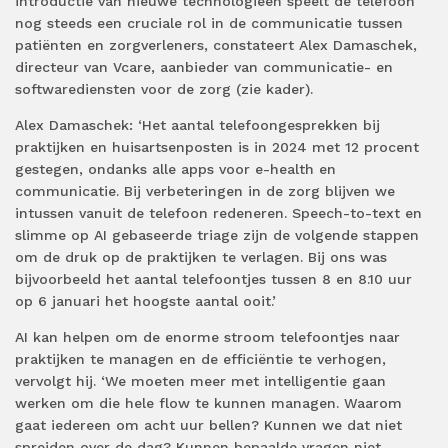
introductie van nieuwe technologieën speelt de telefoon
nog steeds een cruciale rol in de communicatie tussen
patiënten en zorgverleners, constateert Alex Damaschek,
directeur van Vcare, aanbieder van communicatie- en
softwarediensten voor de zorg (zie kader).
Alex Damaschek: ‘Het aantal telefoongesprekken bij
praktijken en huisartsenposten is in 2024 met 12 procent
gestegen, ondanks alle apps voor e-health en
communicatie. Bij verbeteringen in de zorg blijven we
intussen vanuit de telefoon redeneren. Speech-to-text en
slimme op AI gebaseerde triage zijn de volgende stappen
om de druk op de praktijken te verlagen. Bij ons was
bijvoorbeeld het aantal telefoontjes tussen 8 en 8.10 uur
op 6 januari het hoogste aantal ooit.’
AI kan helpen om de enorme stroom telefoontjes naar
praktijken te managen en de efficiëntie te verhogen,
vervolgt hij. ‘We moeten meer met intelligentie gaan
werken om die hele flow te kunnen managen. Waarom
gaat iedereen om acht uur bellen? Kunnen we dat niet
spreiden over de dag? Kunnen bepaalde vragen niet