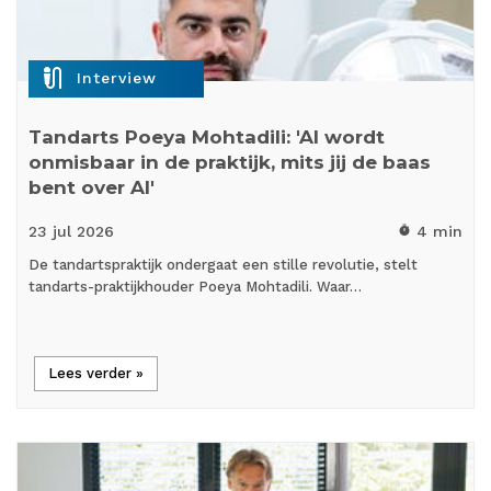
mic_external_on
Interview
Tandarts Poeya Mohtadili: 'AI wordt
onmisbaar in de praktijk, mits jij de baas
bent over AI'
23 jul
2026
4 min
timer
De tandartspraktijk ondergaat een stille revolutie, stelt
tandarts-praktijkhouder Poeya Mohtadili. Waar…
Lees verder »