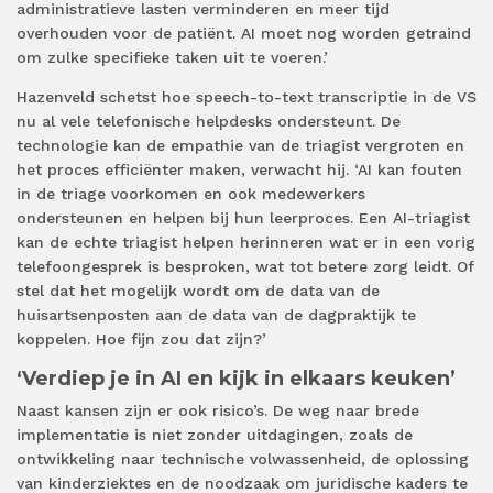
administratieve lasten verminderen en meer tijd
overhouden voor de patiënt. AI moet nog worden getraind
om zulke specifieke taken uit te voeren.’
Hazenveld schetst hoe speech-to-text transcriptie in de VS
nu al vele telefonische helpdesks ondersteunt. De
technologie kan de empathie van de triagist vergroten en
het proces efficiënter maken, verwacht hij. ‘AI kan fouten
in de triage voorkomen en ook medewerkers
ondersteunen en helpen bij hun leerproces. Een AI-triagist
kan de echte triagist helpen herinneren wat er in een vorig
telefoongesprek is besproken, wat tot betere zorg leidt. Of
stel dat het mogelijk wordt om de data van de
huisartsenposten aan de data van de dagpraktijk te
koppelen. Hoe fijn zou dat zijn?’
‘Verdiep je in AI en kijk in elkaars keuken’
Naast kansen zijn er ook risico’s. De weg naar brede
implementatie is niet zonder uitdagingen, zoals de
ontwikkeling naar technische volwassenheid, de oplossing
van kinderziektes en de noodzaak om juridische kaders te