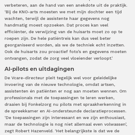
verbeteren, aan de hand van een anekdote uit de praktijk.
‘Bij de KNO-arts moesten we met mijn dochter een tijd
wachten, terwijl de assistente haar gegevens nog
handmatig moest opzoeken. Dat proces kan veel
efficiënter, de verwijzing van de huisarts moet zo op te
roepen zijn. De hele patiëntreis kan dus veel beter
georganiseerd worden, als we de techniek echt inzetten.
Ook de huisarts zou proactief foto’s en gegevens moeten
ontvangen, zodat de zorg veel vloeiender verloopt.’
AI-pilots en uitdagingen
De Vcare-directeur pleit tegelijk wel voor geleidelijke
invoering van de nieuwe technologie, omdat artsen,
assistenten én patiënten er nog aan moeten wennen. Om
professionals met de toepassingen te leren werken,
draaien bij Fonkelzorg nu pilots met spraakherkenning in
de spreekkamer en AI-ondersteunde declaratieprocessen.
‘De toepassingen zijn interessant en we zijn enthousiast,
maar de technologie is nog niet allemaal even volwassen’,
zegt Robert Hazenveld. ‘Het belangrijkste is dat we de