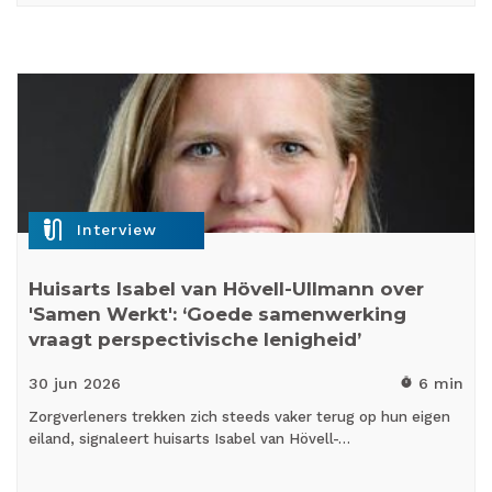
mic_external_on
Interview
Huisarts Isabel van Hövell-Ullmann over
'Samen Werkt': ‘Goede samenwerking
vraagt perspectivische lenigheid’
30 jun
2026
6 min
timer
Zorgverleners trekken zich steeds vaker terug op hun eigen
eiland, signaleert huisarts Isabel van Hövell-…