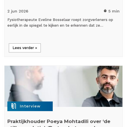
2 jun
2026
5 min
timer
Fysiotherapeute Eveline Bosselaar roept zorgverleners op
eerlijk in de spiegel te kijken en te erkennen dat ze…
Lees verder »
mic_external_on
Interview
Praktijkhouder Poeya Mohtadili over ‘de