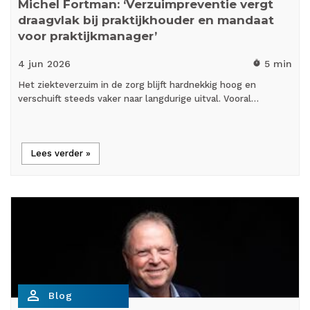
Michel Fortman: ‘Verzuimpreventie vergt
draagvlak bij praktijkhouder en mandaat
voor praktijkmanager’
4 jun
2026
5 min
timer
Het ziekteverzuim in de zorg blijft hardnekkig hoog en
verschuift steeds vaker naar langdurige uitval. Vooral…
Lees verder »
person_outline
Blog