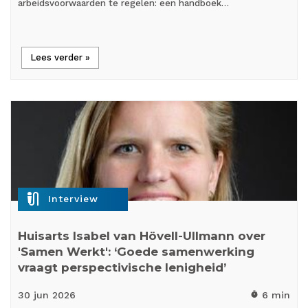
arbeidsvoorwaarden te regelen: een handboek…
Lees verder »
mic_external_on
Interview
Huisarts Isabel van Hövell-Ullmann over
'Samen Werkt': ‘Goede samenwerking
vraagt perspectivische lenigheid’
30 jun
2026
6 min
timer