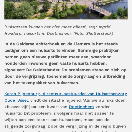
’Huisartsen kunnen het niet meer alleen’, zegt Ingrid
Hondorp, huisarts in Doetinchem. (Foto: Shutterstock)
In de Gelderse Achterhoek en de Liemers is het steeds
lastiger om een huisarts te vinden. Sommige praktijken
nemen geen nieuwe patiënten meer aan, waardoor
honderden inwoners geen vaste huisarts hebben,
signaleert De Gelderlander. De problemen stapelen zich op
door de vergrijzing, toenemende zorgvraag en uitbreiding
van het takenpakket van huisartsen.
Karen Pijnenburg, directeur-bestuurder van Huisartsenzorg
Oude IJssel
, vindt de situatie nijpend. ‘Als we nu niks doen,
zit over vijf jaar een kwart van
Doetinchem
zonder
huisarts.’ Dit probleem is volgens haar niet zozeer te
wijten aan een tekort aan huisartsen, maar aan de
stijgende zorgvraag. Door de vergrijzing in de regio blijven