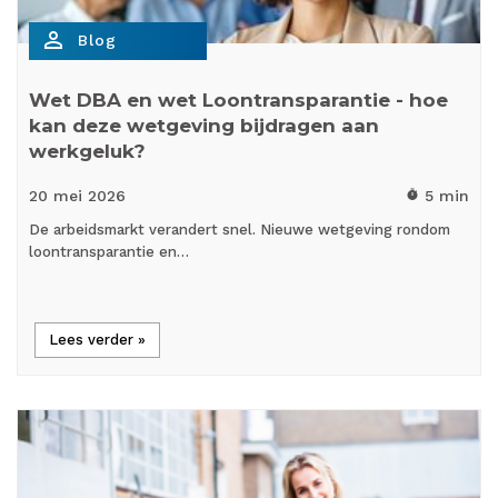
person_outline
Blog
Wet DBA en wet Loontransparantie - hoe
kan deze wetgeving bijdragen aan
werkgeluk?
20 mei
2026
5 min
timer
De arbeidsmarkt verandert snel. Nieuwe wetgeving rondom
loontransparantie en…
Lees verder »