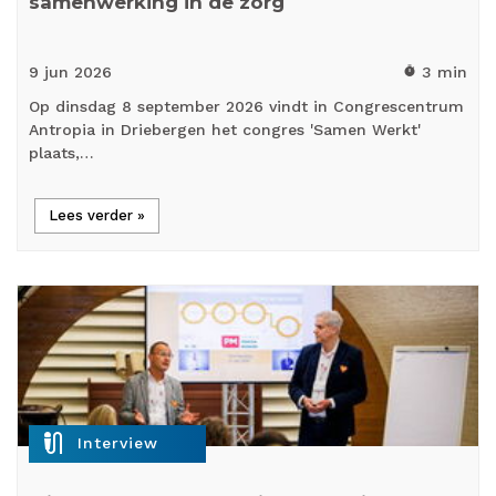
samenwerking in de zorg
9 jun
2026
3 min
timer
Op dinsdag 8 september 2026 vindt in Congrescentrum
Antropia in Driebergen het congres 'Samen Werkt'
plaats,…
Lees verder »
mic_external_on
Interview