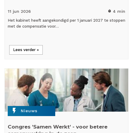
11 jun
2026
4 min
timer
Het kabinet heeft aangekondigd per 1 januari 2027 te stoppen
met de compensatie voor…
Lees verder »
flash_on
Nieuws
Congres 'Samen Werkt' - voor betere