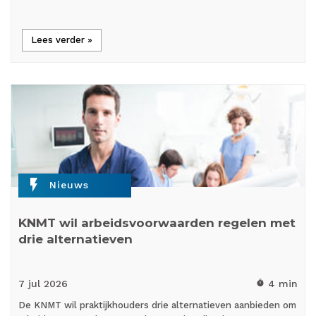
Lees verder »
flash_on
Nieuws
KNMT wil arbeidsvoorwaarden regelen met
drie alternatieven
7 jul
2026
4 min
timer
De KNMT wil praktijkhouders drie alternatieven aanbieden om