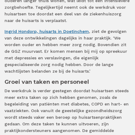
ouderen langer thuis wonen, wat leidt tot een intensievere
zorgbehoefte. Tegelijkertijd neemt ook de werkdruk voor
huisartsen toe doordat een deel van de ziekenhuiszorg
naar de huisarts is verplaatst.
Ingrid Hondorp, huisarts in Doetinchem
, ziet de gevolgen
van deze ontwikkelingen dagelijks in haar praktijk. ‘We
worden ouder en hebben meer zorg nodig. Bovendien zit
de GGZ muurvast. Er komen mensen bij mij op spreekuur
met depressies en verslavingen, die eigenlijk
gespecialiseerde zorg nodig hebben. Door de lange
wachtlijsten belanden ze bij de huisarts.’
Groei van taken en personeel
De werkdruk is verder gestegen doordat huisartsen steeds
meer extra taken op zich hebben genomen, zoals de
begeleiding van patiënten met diabetes, COPD en hart- en
vaatziekten. Ook vanuit de geestelijke gezondheidszorg
wordt steeds vaker een beroep op huisartsenpraktijken
gedaan. Om deze taken te kunnen uitvoeren, zijn
praktijkondersteuners aangenomen. De gemiddelde