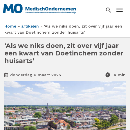
Overslaan
en
search
Togg
naar
de
Home
artikelen
‘Als we niks doen, zit over vijf jaar een
inhoud
Kruimelpad
kwart van Doetinchem zonder huisarts’
gaan
‘Als we niks doen, zit over vijf jaar
een kwart van Doetinchem zonder
huisarts’
timer
donderdag 6 maart 2025
4 min