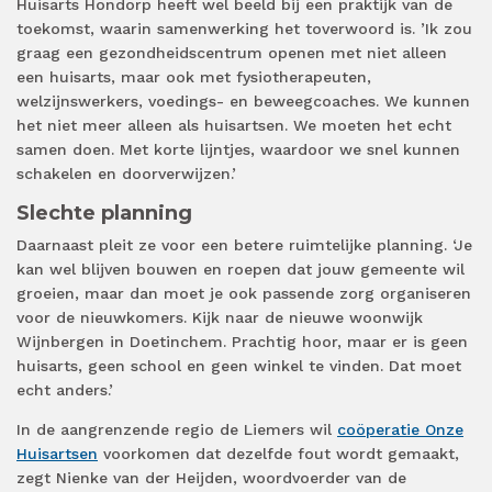
Huisarts Hondorp heeft wel beeld bij een praktijk van de
toekomst, waarin samenwerking het toverwoord is. ’Ik zou
graag een gezondheidscentrum openen met niet alleen
een huisarts, maar ook met fysiotherapeuten,
welzijnswerkers, voedings- en beweegcoaches. We kunnen
het niet meer alleen als huisartsen. We moeten het echt
samen doen. Met korte lijntjes, waardoor we snel kunnen
schakelen en doorverwijzen.’
Slechte planning
Daarnaast pleit ze voor een betere ruimtelijke planning. ‘Je
kan wel blijven bouwen en roepen dat jouw gemeente wil
groeien, maar dan moet je ook passende zorg organiseren
voor de nieuwkomers. Kijk naar de nieuwe woonwijk
Wijnbergen in Doetinchem. Prachtig hoor, maar er is geen
huisarts, geen school en geen winkel te vinden. Dat moet
echt anders.’
In de aangrenzende regio de Liemers wil
coöperatie Onze
Huisartsen
voorkomen dat dezelfde fout wordt gemaakt,
zegt Nienke van der Heijden, woordvoerder van de