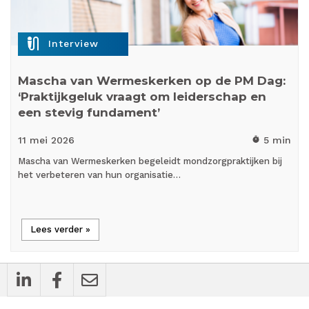
mic_external_on
Interview
Mascha van Wermeskerken op de PM Dag:
‘Praktijkgeluk vraagt om leiderschap en
een stevig fundament’
11 mei
2026
5 min
timer
Mascha van Wermeskerken begeleidt mondzorgpraktijken bij
het verbeteren van hun organisatie…
Lees verder »