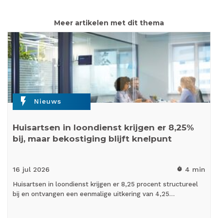
Meer artikelen met dit thema
flash_on
Nieuws
Huisartsen in loondienst krijgen er 8,25%
bij, maar bekostiging blijft knelpunt
16 jul
2026
4 min
timer
Huisartsen in loondienst krijgen er 8,25 procent structureel
bij en ontvangen een eenmalige uitkering van 4,25…