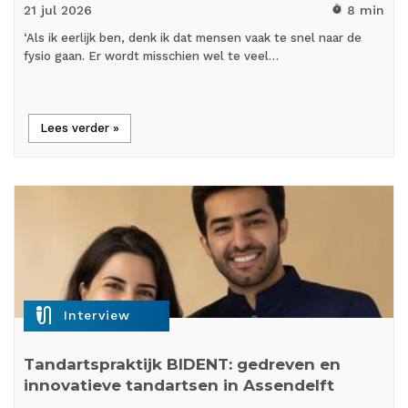
21 jul
2026
8 min
timer
‘Als ik eerlijk ben, denk ik dat mensen vaak te snel naar de
fysio gaan. Er wordt misschien wel te veel…
Lees verder »
mic_external_on
Interview
Tandartspraktijk BIDENT: gedreven en
innovatieve tandartsen in Assendelft