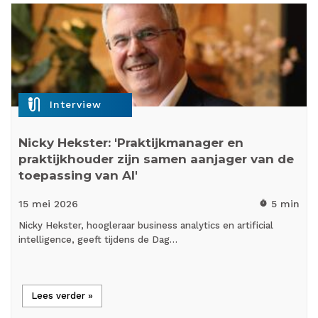
mic_external_on
Interview
Nicky Hekster: 'Praktijkmanager en
praktijkhouder zijn samen aanjager van de
toepassing van AI'
15 mei
2026
5 min
timer
Nicky Hekster, hoogleraar business analytics en artificial
intelligence, geeft tijdens de Dag…
Lees verder »