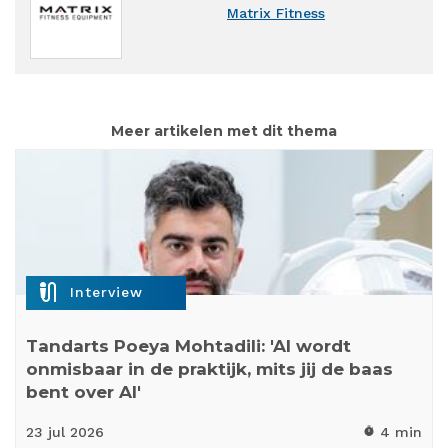
Matrix Fitness
Meer artikelen met dit thema
mic_external_on
Interview
Tandarts Poeya Mohtadili: 'AI wordt
onmisbaar in de praktijk, mits jij de baas
bent over AI'
23 jul
2026
4 min
timer