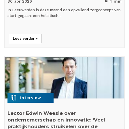
30 apr
2026
4 min
timer
In Leeuwarden is deze maand een opvallend zorgconcept van
start gegaan: een holistisch…
Lees verder »
mic_external_on
Interview
Lector Edwin Weesie over
ondernemerschap en innovatie: ‘Veel
praktijkhouders struikelen over de