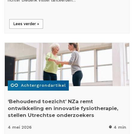
richter Diederik Visser lanceerden…
Lees verder »
all_inclusive
Achtergrondartikel
‘Behoudend toezicht’ NZa remt
ontwikkeling en innovatie fysiotherapie,
stellen Utrechtse onderzoekers
4 mei
2026
4 min
timer