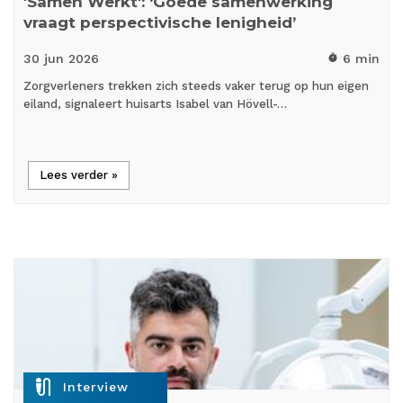
'Samen Werkt': ‘Goede samenwerking
vraagt perspectivische lenigheid’
30 jun
2026
6 min
timer
Zorgverleners trekken zich steeds vaker terug op hun eigen
eiland, signaleert huisarts Isabel van Hövell-…
Lees verder »
mic_external_on
Interview