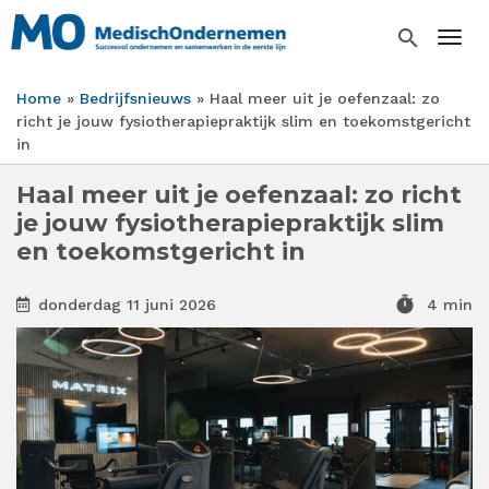
Overslaan
en
search
Togg
naar
de
Home
Bedrijfsnieuws
Haal meer uit je oefenzaal: zo
inhoud
Kruimelpad
richt je jouw fysiotherapiepraktijk slim en toekomstgericht
gaan
in
Haal meer uit je oefenzaal: zo richt
je jouw fysiotherapiepraktijk slim
en toekomstgericht in
timer
donderdag 11 juni 2026
4 min