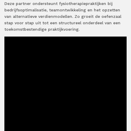
Deze partner ondersteunt fysiotherapiepraktijken bij
bedrijfsoptimalisatie, teamontwikkeling en het opzetten
van alternatieve verdienmodellen. Zo groeit de oefenzaal
stap voor stap uit tot een structureel onderdeel van een
toekomstbestendige praktijkvoering.