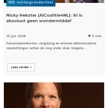
all_inclusive
Achtergrondartikel
Nicky Hekster (AICoalitie4NL): ‘AI is
absoluut geen wondermiddel’
10 jun
2026
5 min
timer
Personeelstekorten, vergrijzing en enorme administratieve
verplichtingen zetten de zorg onder druk. Volgens…
Lees verder »