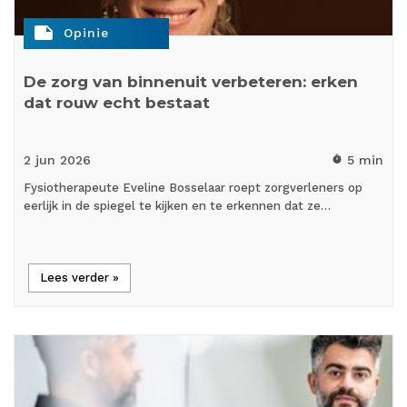
note
Opinie
De zorg van binnenuit verbeteren: erken
dat rouw echt bestaat
2 jun
2026
5 min
timer
Fysiotherapeute Eveline Bosselaar roept zorgverleners op
eerlijk in de spiegel te kijken en te erkennen dat ze…
Lees verder »