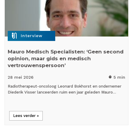
mic_external_on
Interview
Mauro Medisch Specialisten: ‘Geen second
opinion, maar gids en medisch
vertrouwenspersoon’
28 mei
2026
5 min
timer
Radiotherapeut-oncoloog Leonard Bokhorst en ondernemer
Diederik Visser lanceerden ruim een jaar geleden Mauro…
Lees verder »