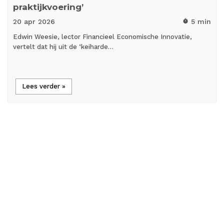
praktijkvoering’
20 apr
2026
5 min
timer
Edwin Weesie, lector Financieel Economische Innovatie,
vertelt dat hij uit de ‘keiharde…
Lees verder »
Load More