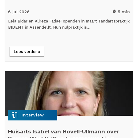
6 jul
2026
5 min
timer
Lela Bidar en Alireza Fadaei openden in maart Tandartspraktijk
BIDENT in Assendelft. Hun nulpraktijk is…
Lees verder »
mic_external_on
Interview
Huisarts Isabel van Hövell-Ullmann over