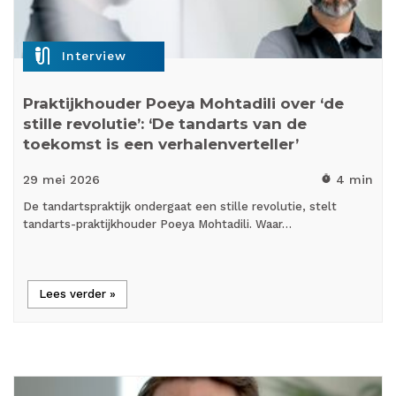
mic_external_on
Interview
Praktijkhouder Poeya Mohtadili over ‘de
stille revolutie’: ‘De tandarts van de
toekomst is een verhalenverteller’
29 mei
2026
4 min
timer
De tandartspraktijk ondergaat een stille revolutie, stelt
tandarts-praktijkhouder Poeya Mohtadili. Waar…
Lees verder »