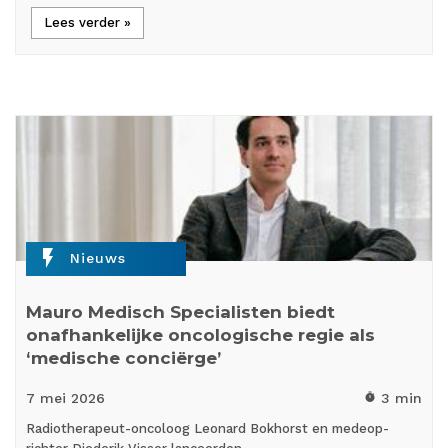
Lees verder »
flash_on
Nieuws
Mauro Medisch Specialisten biedt
onafhankelijke oncologische regie als
‘medische conciërge’
7 mei
2026
3 min
timer
Radiotherapeut-oncoloog Leonard Bokhorst en medeop­