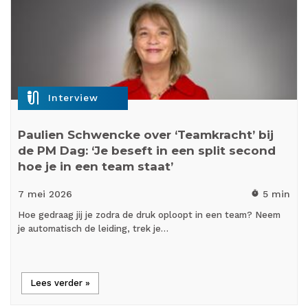
mic_external_on
Interview
Paulien Schwencke over ‘Teamkracht’ bij
de PM Dag: ‘Je beseft in een split second
hoe je in een team staat’
7 mei
2026
5 min
timer
Hoe gedraag jij je zodra de druk oploopt in een team? Neem
je automatisch de leiding, trek je…
Lees verder »