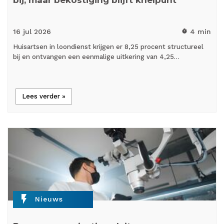
16 jul
2026
4 min
timer
Huisartsen in loondienst krijgen er 8,25 procent structureel
bij en ontvangen een eenmalige uitkering van 4,25…
Lees verder »
flash_on
Nieuws