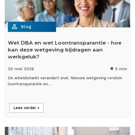
person_outline
Blog
Wet DBA en wet Loontransparantie - hoe
kan deze wetgeving bijdragen aan
werkgeluk?
20 mei
2026
5 min
timer
De arbeidsmarkt verandert snel. Nieuwe wetgeving rondom
loontransparantie en…
Lees verder »