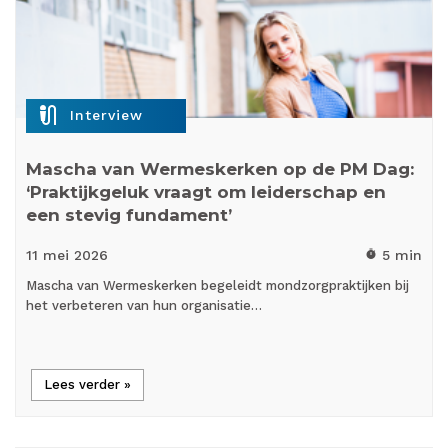
mic_external_on
Interview
Mascha van Wermeskerken op de PM Dag:
‘Praktijkgeluk vraagt om leiderschap en
een stevig fundament’
11 mei
2026
5 min
timer
Mascha van Wermeskerken begeleidt mondzorgpraktijken bij
het verbeteren van hun organisatie…
Lees verder »