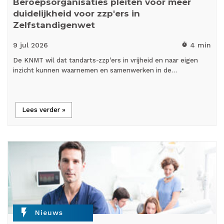
Beroepsorganisaties pleiten voor meer
duidelijkheid voor zzp'ers in
Zelfstandigenwet
9 jul
2026
4 min
timer
De KNMT wil dat tandarts-zzp'ers in vrijheid en naar eigen
inzicht kunnen waarnemen en samenwerken in de…
Lees verder »
flash_on
Nieuws