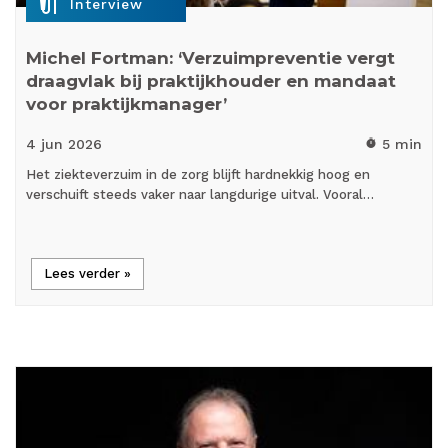
mic_external_on
Interview
Michel Fortman: ‘Verzuimpreventie vergt
draagvlak bij praktijkhouder en mandaat
voor praktijkmanager’
4 jun
2026
5 min
timer
Het ziekteverzuim in de zorg blijft hardnekkig hoog en
verschuift steeds vaker naar langdurige uitval. Vooral…
Lees verder »