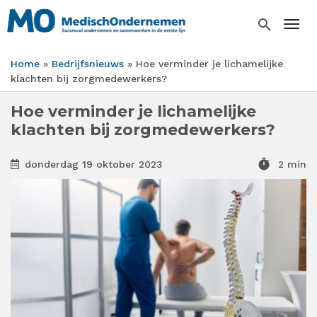
Overslaan
en
search
Togg
naar
de
Home
Bedrijfsnieuws
Hoe verminder je lichamelijke
inhoud
Kruimelpad
klachten bij zorgmedewerkers?
gaan
Hoe verminder je lichamelijke
klachten bij zorgmedewerkers?
timer
donderdag 19 oktober 2023
2 min