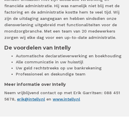
financiële administratie. Hij was namelijk niet blij met de
factoring en de administratie kostte hem te veel tijd. Wij
zijn de uitdaging aangegaan en hebben sindsdien onze
diensverlening uitgebreid met functionaliteiten voor de
mondzorgbranche. Met een team van 20 medewerkers
zorgen wij elke dag voor een up-to-date administratie.
De voordelen van Intelly
Automatische declaratieverwerking en boekhouding
Alle communicatie in uw huisstijl
Uw geld rechtstreeks op uw bankrekening
Professioneel en deskundige team
Meer informatie over Intelly
Neem vrijblijvend contact op met Erik Garritsen: 088 451
5678,
erik@intelly.nl
en
www.intelly.nl