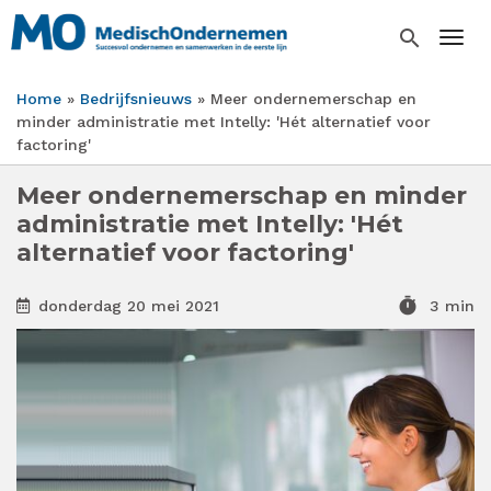
Overslaan
en
search
Togg
naar
de
Home
Bedrijfsnieuws
Meer ondernemerschap en
inhoud
Kruimelpad
minder administratie met Intelly: 'Hét alternatief voor
gaan
factoring'
Meer ondernemerschap en minder
administratie met Intelly: 'Hét
alternatief voor factoring'
timer
donderdag 20 mei 2021
3 min