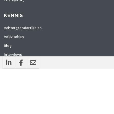
KENNIS
Achtergrondartikelen
Activiteiten
Blog
Interviews
Nieuws
Vacatures
Whitepapers
WEBSITE
Privacyverklaring