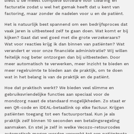
biedt u de meest complete software voor clearing en
facturatie zodat u wel het gemak heeft dat u kent van
factoring, maar zonder de nadelen voor u en de patiënt.
Het is natuurlijk best spannend om een bedrijfsproces dat
vaak jaren is uitbesteed zelf te gaan doen. Wat komt er bij
kijken? Gaat dat wel goed met die grote verzekeraars?
Wat voor reacties krijg ik dan binnen van patiënten? Wat
verandert er voor onze financiële administratie? Wij willen
feitelijk nog beter ontzorgen dan bij uitbesteden. Door
meer automatisch te verwerken, meer inzicht te bieden en
meer regelruimte te bieden aan de praktijk, om te doen
wat in het belang is van de praktijk en de patiënt.
Hoe dat praktisch werkt? We bieden veel slimme en
gebruiksvriendelijke functies aan speciaal voor de
mondzorg naast de standaard mogelijkheden. Zo staat er
een QR-code en iDEAL-betaallink op elke factuur. Krijgen
patiënten toegang tot een factuurportaal. Kun je als
praktijk zelf binnen 10 seconden een betalingsregeling
aanmaken. En stel je zelf in welke Vecozo-retourcodes
automatisch mogen worden verwerkt tot een patiëntnota.