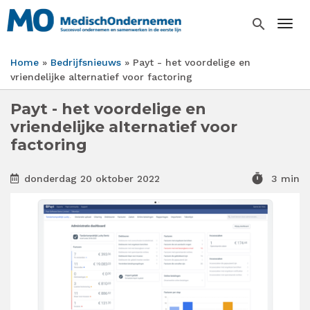
Overslaan
en
search
Togg
naar
de
Home
Bedrijfsnieuws
Payt - het voordelige en
inhoud
Kruimelpad
vriendelijke alternatief voor factoring
gaan
Payt - het voordelige en
vriendelijke alternatief voor
factoring
timer
donderdag 20 oktober 2022
3 min