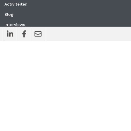
Activiteiten
Blog
Interviews
Nieuws
Vacatures
Whitepapers
WEBSITE
Privacyverklaring
Algemene voorwaarden
CONTACT
MedischOndernemen