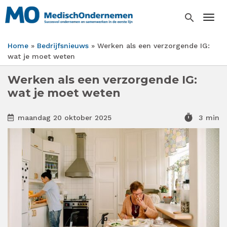
Overslaan
en
search
Togg
naar
de
Home
Bedrijfsnieuws
Werken als een verzorgende IG:
inhoud
Kruimelpad
wat je moet weten
gaan
Werken als een verzorgende IG:
wat je moet weten
timer
maandag 20 oktober 2025
3 min