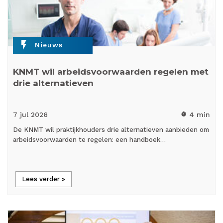
flash_on
Nieuws
KNMT wil arbeidsvoorwaarden regelen met
drie alternatieven
7 jul
2026
4 min
timer
De KNMT wil praktijkhouders drie alternatieven aanbieden om
arbeidsvoorwaarden te regelen: een handboek…
Lees verder »