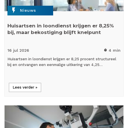
flash_on
Nieuws
Huisartsen in loondienst krijgen er 8,25%
bij, maar bekostiging blijft knelpunt
16 jul
2026
4 min
timer
Huisartsen in loondienst krijgen er 8,25 procent structureel
bij en ontvangen een eenmalige uitkering van 4,25…
Lees verder »