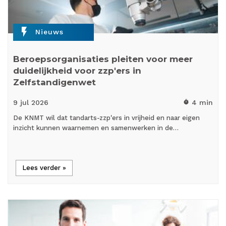
flash_on
Nieuws
Beroepsorganisaties pleiten voor meer
duidelijkheid voor zzp'ers in
Zelfstandigenwet
9 jul
2026
4 min
timer
De KNMT wil dat tandarts-zzp'ers in vrijheid en naar eigen
inzicht kunnen waarnemen en samenwerken in de…
Lees verder »