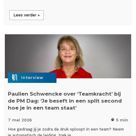
Lees verder »
mic_external_on
Interview
Paulien Schwencke over ‘Teamkracht’ bij
de PM Dag: ‘Je beseft in een split second
hoe je in een team staat’
7 mei
2026
5 min
timer
Hoe gedraag jij je zodra de druk oploopt in een team? Neem
je automatisch de leiding, trek je…