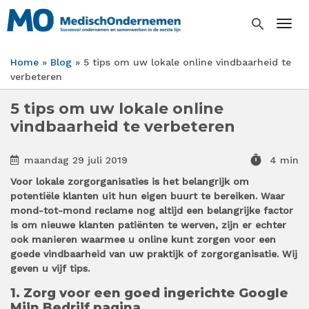
Overslaan
en
search
Togg
naar
de
Home
Blog
5 tips om uw lokale online vindbaarheid te
inhoud
Kruimelpad
verbeteren
gaan
5 tips om uw lokale online
vindbaarheid te verbeteren
timer
maandag 29 juli 2019
4 min
Voor lokale zorgorganisaties is het belangrijk om
potentiële klanten uit hun eigen buurt te bereiken. Waar
mond-tot-mond reclame nog altijd een belangrijke factor
is om nieuwe klanten patiënten te werven, zijn er echter
ook manieren waarmee u online kunt zorgen voor een
goede vindbaarheid van uw praktijk of zorgorganisatie. Wij
geven u vijf tips.
1. Zorg voor een goed ingerichte Google
Mijn Bedrijf pagina