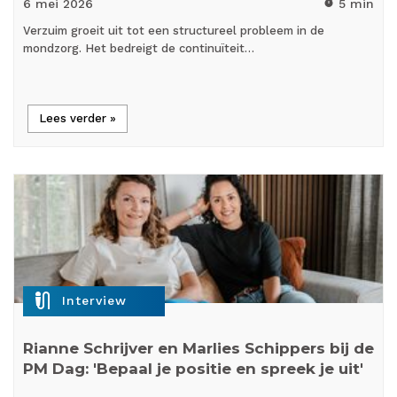
6 mei
2026
5 min
timer
Verzuim groeit uit tot een structureel probleem in de
mondzorg. Het bedreigt de continuïteit…
Lees verder »
mic_external_on
Interview
Rianne Schrijver en Marlies Schippers bij de
PM Dag: 'Bepaal je positie en spreek je uit'