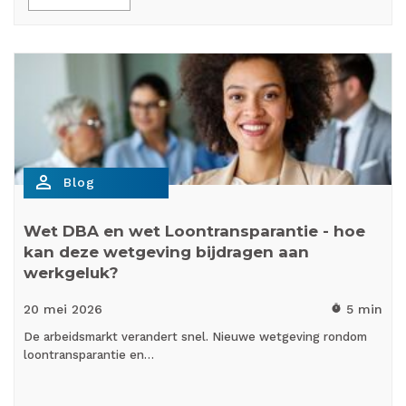
person_outline
Blog
Wet DBA en wet Loontransparantie - hoe
kan deze wetgeving bijdragen aan
werkgeluk?
20 mei
2026
5 min
timer
De arbeidsmarkt verandert snel. Nieuwe wetgeving rondom
loontransparantie en…