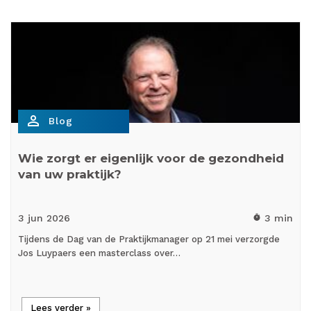
person_outline
Blog
Wie zorgt er eigenlijk voor de gezondheid
van uw praktijk?
3 jun
2026
3 min
timer
Tijdens de Dag van de Praktijkmanager op 21 mei verzorgde
Jos Luypaers een masterclass over…
Lees verder »