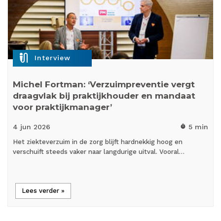
mic_external_on
Interview
Michel Fortman: ‘Verzuimpreventie vergt
draagvlak bij praktijkhouder en mandaat
voor praktijkmanager’
4 jun
2026
5 min
timer
Het ziekteverzuim in de zorg blijft hardnekkig hoog en
verschuift steeds vaker naar langdurige uitval. Vooral…
Lees verder »