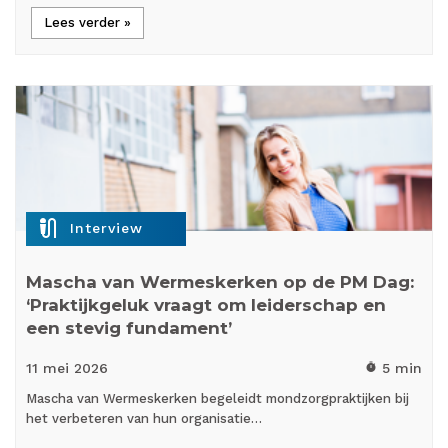
Lees verder »
mic_external_on
Interview
Mascha van Wermeskerken op de PM Dag:
‘Praktijkgeluk vraagt om leiderschap en
een stevig fundament’
11 mei
2026
5 min
timer
Mascha van Wermeskerken begeleidt mondzorgpraktijken bij
het verbeteren van hun organisatie…