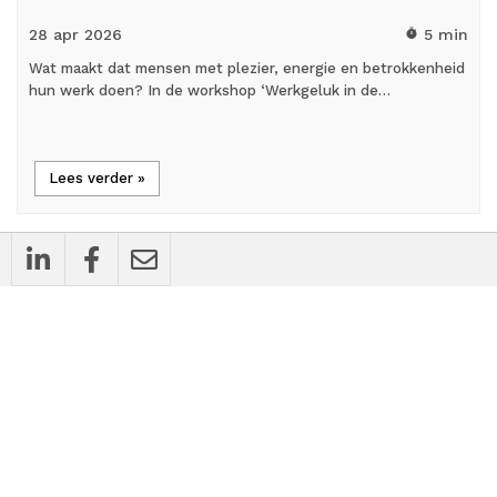
28 apr
2026
5 min
timer
Wat maakt dat mensen met plezier, energie en betrokkenheid
hun werk doen? In de workshop ‘Werkgeluk in de…
Lees verder »
cases
Bedrijfsnieuws
Vier tips voor een zorgeloze hr- en
salarisadministratie