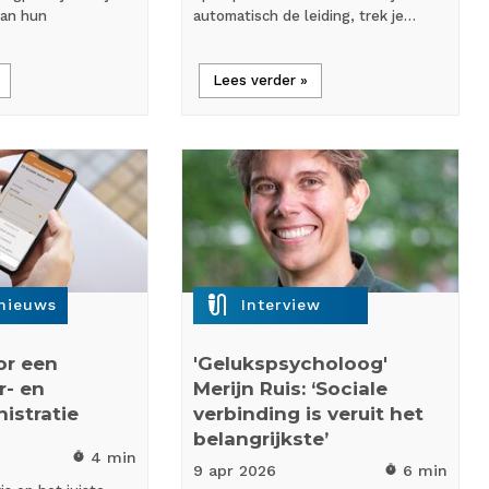
van hun
automatisch de leiding, trek je…
Lees verder »
mic_external_on
snieuws
Interview
or een
'Gelukspsycholoog'
r- en
Merijn Ruis: ‘Sociale
istratie
verbinding is veruit het
belangrijkste’
4 min
timer
9 apr
2026
6 min
timer