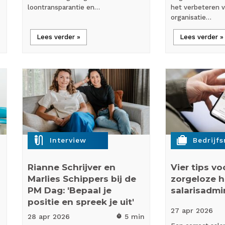
loontransparantie en…
het verbeteren 
organisatie…
Lees verder »
Lees verder »
mic_external_on
cases
Interview
Bedrijf
Rianne Schrijver en
Vier tips vo
Marlies Schippers bij de
zorgeloze h
PM Dag: 'Bepaal je
salarisadmin
positie en spreek je uit'
27 apr
2026
28 apr
2026
5 min
timer