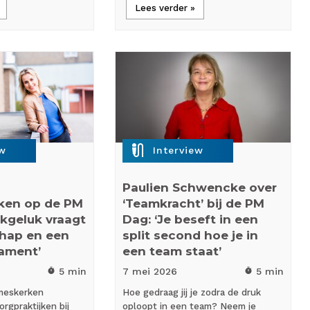
Lees verder »
mic_external_on
ew
Interview
n
Paulien Schwencke over
ken op de PM
‘Teamkracht’ bij de PM
jkgeluk vraagt
Dag: ‘Je beseft in een
chap en een
split second hoe je in
dament’
een team staat’
5 min
7 mei
2026
5 min
timer
timer
meskerken
Hoe gedraag jij je zodra de druk
rgpraktijken bij
oploopt in een team? Neem je