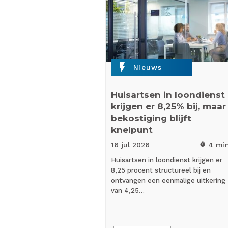
flash_on
Nieuws
Huisartsen in loondienst
krijgen er 8,25% bij, maar
bekostiging blijft
knelpunt
16 jul
2026
4 mi
timer
Huisartsen in loondienst krijgen er
8,25 procent structureel bij en
ontvangen een eenmalige uitkering
van 4,25…