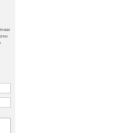
 maar
 zou
n