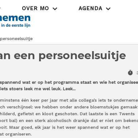
OVER MO
AGENDA
Praktijk
 personeelsuitje
van een personeelsuitje
timer
r spannend wat er op het programma staat en wie het organisee
iets stoers leek me wel leuk. Leek...
instens één keer per jaar met alle collega’s iets te onderneme
sch verschijnsel: we hebben onder andere bloemstukjes gemaak
ilderd, gefietst en kloot geschoten. Dat laatste is een Twents
oort bal) en een sterk alcoholisch drankje dat er niet om beken
ooit. Maar goed, elk jaar is het weer spannend wat er op het
t organiseren.