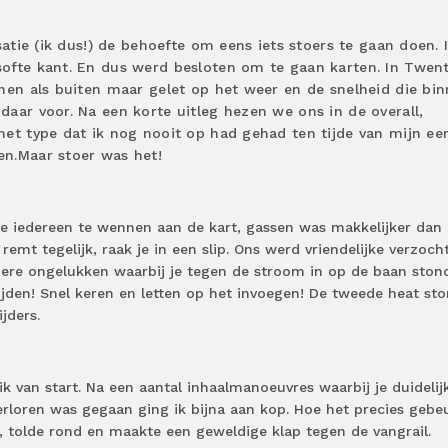
satie (ik dus!) de behoefte om eens iets stoers te gaan doen. 
ofte kant. En dus werd besloten om te gaan karten. In Twen
nen als buiten maar gelet op het weer en de snelheid die bi
aar voor. Na een korte uitleg hezen we ons in de overall,
et type dat ik nog nooit op had gehad ten tijde van mijn ee
n.Maar stoer was het!
de iedereen te wennen aan de kart, gassen was makkelijker dan
remt tegelijk, raak je in een slip. Ons werd vriendelijke verzoch
ndere ongelukken waarbij je tegen de stroom in op de baan stond
rijden! Snel keren en letten op het invoegen! De tweede heat sto
ijders.
ik van start. Na een aantal inhaalmanoeuvres waarbij je duidelij
verloren was gegaan ging ik bijna aan kop. Hoe het precies gebe
e, tolde rond en maakte een geweldige klap tegen de vangrail.