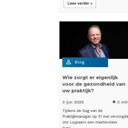
Lees verder »
person_outline
Blog
Wie zorgt er eigenlijk
voor de gezondheid van
uw praktijk?
3 jun
2026
3 mi
timer
Tijdens de Dag van de
Praktijkmanager op 21 mei verzorgd
Jos Luypaers een masterclass
over…