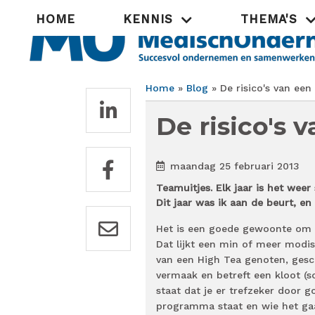
Overslaan
Hoofdnavigatie
HOME
KENNIS
THEMA'S
en
naar
de
inhoud
gaan
Home
Blog
De risico's van een
Kruimelpad
De risico's 
maandag 25 februari 2013
Teamuitjes. Elk jaar is het wee
Dit jaar was ik aan de beurt, en 
Het is een goede gewoonte om m
Dat lijkt een min of meer modi
van een High Tea genoten, gesch
vermaak en betreft een kloot (s
staat dat je er trefzeker door g
programma staat en wie het gaa