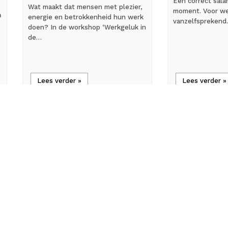
Een correct salar
Wat maakt dat mensen met plezier,
moment. Voor we
n
energie en betrokkenheid hun werk
vanzelfsprekend.
doen? In de workshop ‘Werkgeluk in
de…
Lees verder »
Lees verder »
flash_on
all_inclusive
Nieuws
Achterg
KNMT licht alternatieven
Gedragswe
voor cao toe in webinar:
Ben Tiggela