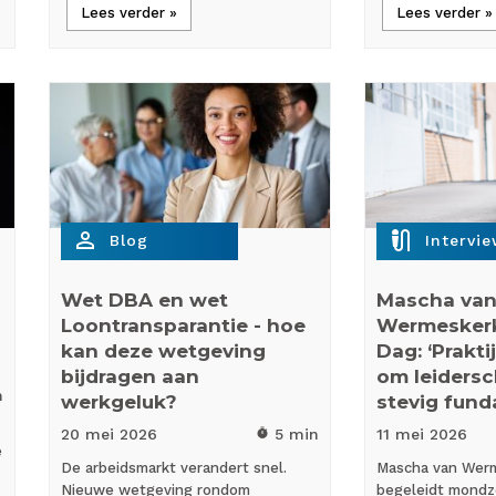
Lees verder »
Lees verder »
person_outline
mic_external_on
Blog
Intervi
Wet DBA en wet
Mascha va
Loontransparantie - hoe
Wermesker
kan deze wetgeving
Dag: ‘Prakti
bijdragen aan
om leiders
n
werkgeluk?
stevig fun
20 mei
2026
5 min
11 mei
2026
timer
e
De arbeidsmarkt verandert snel.
Mascha van Wer
Nieuwe wetgeving rondom
begeleidt mondzo