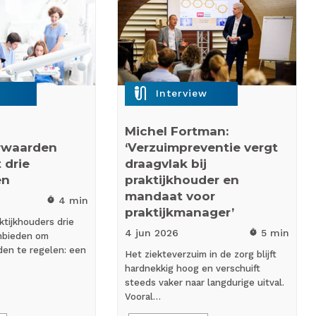
mic_external_on
Interview
Michel Fortman:
rwaarden
‘Verzuimpreventie vergt
 drie
draagvlak bij
en
praktijkhouder en
mandaat voor
4 min
timer
praktijkmanager’
tijkhouders drie
4 jun
2026
5 min
timer
anbieden om
den te regelen: een
Het ziekteverzuim in de zorg blijft
hardnekkig hoog en verschuift
steeds vaker naar langdurige uitval.
Vooral…