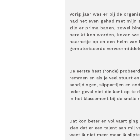
Vorig jaar was er bij de organi
had het even gehad met mijn s
zijn er prima banen, zowel bin
bereikt kon worden, kozen we d
haarnetje op en een helm van h
gemotoriseerde vervoermiddele
De eerste heat (ronde) probeer
remmen en als je veel stuurt en 
aanrijdingen, slippartijen en a
ieder geval niet die kant op te 
in het klassement bij de snelle r
Dat kon beter en vol vaart ging 
zien dat er een talent aan mij 
weet ik niet meer maar ik slipt