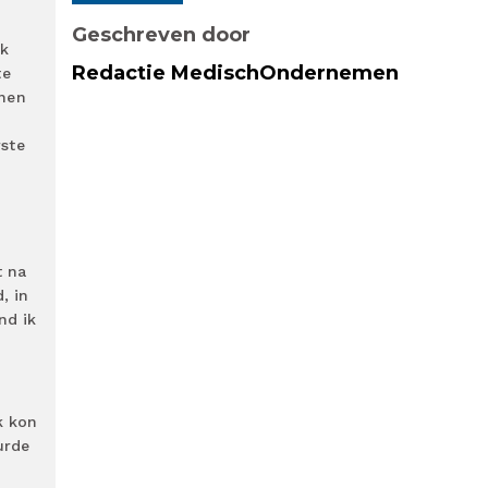
Geschreven door
Ik
Redactie MedischOndernemen
te
nnen
rste
t na
, in
nd ik
k kon
urde