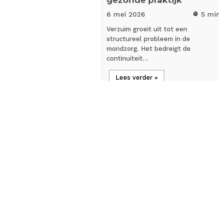
6 mei
2026
5 mi
timer
Verzuim groeit uit tot een
structureel probleem in de
mondzorg. Het bedreigt de
continuïteit…
Lees verder »
mic_external_on
Interview
Erik van Dam over de
aanloop naar de