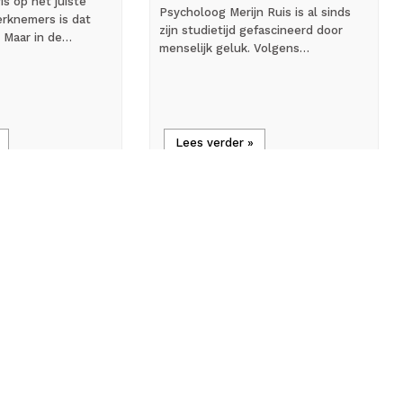
is op het juiste
Psycholoog Merijn Ruis is al sinds
rknemers is dat
zijn studietijd gefascineerd door
 Maar in de…
menselijk geluk. Volgens…
Lees verder »
all_inclusive
rondartikel
Achtergrondartikel
tenschapper
Werkgeluk in de praktijk:
ar:
Sleutel tot