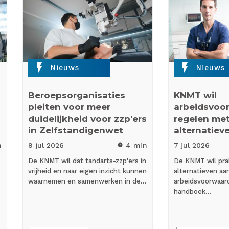
flash_on
flash_on
Nieuws
Nieuws
Beroepsorganisaties
KNMT wil
pleiten voor meer
arbeidsvoo
duidelijkheid voor zzp'ers
regelen met
in Zelfstandigenwet
alternatiev
n
9 jul
2026
4 min
7 jul
2026
timer
De KNMT wil dat tandarts-zzp'ers in
De KNMT wil prak
vrijheid en naar eigen inzicht kunnen
alternatieven a
waarnemen en samenwerken in de…
arbeidsvoorwaar
handboek…