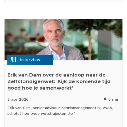
mic_external_on
Interview
Erik van Dam over de aanloop naar de
Zelfstandigenwet: ‘Kijk de komende tijd
goed hoe je samenwerkt’
2 apr
2026
5 min
timer
Erik van Dam, senior adviseur Kennismanagement bij VvAA,
schetst hoe twee wetstrajecten die ‘…