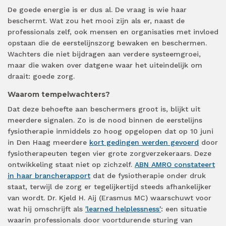
De goede energie is er dus al. De vraag is wie haar
beschermt. Wat zou het mooi zijn als er, naast de
professionals zelf, ook mensen en organisaties met invloed
opstaan die de eerstelijnszorg bewaken en beschermen.
Wachters die niet bijdragen aan verdere systeemgroei,
maar die waken over datgene waar het uiteindelijk om
draait: goede zorg.
Waarom tempelwachters?
Dat deze behoefte aan beschermers groot is, blijkt uit
meerdere signalen. Zo is de nood binnen de eerstelijns
fysiotherapie inmiddels zo hoog opgelopen dat op 10 juni
in Den Haag meerdere
kort gedingen werden gevoerd
door
fysiotherapeuten tegen vier grote zorgverzekeraars. Deze
ontwikkeling staat niet op zichzelf.
ABN AMRO constateert
in haar brancherapport
dat de fysiotherapie onder druk
staat, terwijl de zorg er tegelijkertijd steeds afhankelijker
van wordt. Dr. Kjeld H. Aij (Erasmus MC) waarschuwt voor
wat hij omschrijft als
'learned helplessness'
: een situatie
waarin professionals door voortdurende sturing van