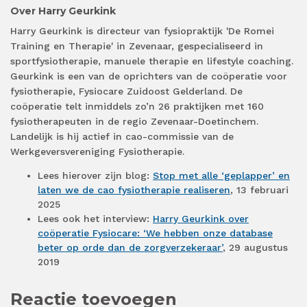
Over Harry Geurkink
Harry Geurkink is directeur van fysiopraktijk 'De Romei
Training en Therapie' in Zevenaar, gespecialiseerd in
sportfysiotherapie, manuele therapie en lifestyle coaching.
Geurkink is een van de oprichters van de coöperatie voor
fysiotherapie, Fysiocare Zuidoost Gelderland. De
coöperatie telt inmiddels zo’n 26 praktijken met 160
fysiotherapeuten in de regio Zevenaar-Doetinchem.
Landelijk is hij actief in cao-commissie van de
Werkgeversvereniging Fysiotherapie.
Lees hierover zijn blog:
Stop met alle ‘geplapper’ en
laten we de cao fysiotherapie realiseren
, 13 februari
2025
Lees ook het interview:
Harry Geurkink over
coöperatie Fysiocare: ‘We hebben onze database
beter op orde dan de zorgverzekeraar’
, 29 augustus
2019
Reactie toevoegen