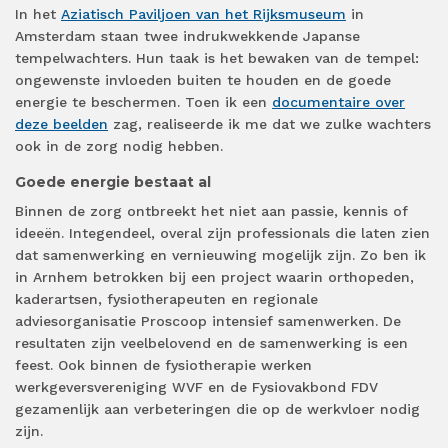
In het
Aziatisch Paviljoen van het Rijksmuseum
in
Amsterdam staan twee indrukwekkende Japanse
tempelwachters. Hun taak is het bewaken van de tempel:
ongewenste invloeden buiten te houden en de goede
energie te beschermen. Toen ik een
documentaire over
deze beelden
zag, realiseerde ik me dat we zulke wachters
ook in de zorg nodig hebben.
Goede energie bestaat al
Binnen de zorg ontbreekt het niet aan passie, kennis of
ideeën. Integendeel, overal zijn professionals die laten zien
dat samenwerking en vernieuwing mogelijk zijn. Zo ben ik
in Arnhem betrokken bij een project waarin orthopeden,
kaderartsen, fysiotherapeuten en regionale
adviesorganisatie Proscoop intensief samenwerken. De
resultaten zijn veelbelovend en de samenwerking is een
feest. Ook binnen de fysiotherapie werken
werkgeversvereniging WVF en de Fysiovakbond FDV
gezamenlijk aan verbeteringen die op de werkvloer nodig
zijn.