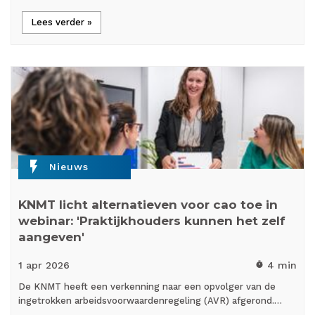
Lees verder »
flash_on
Nieuws
KNMT licht alternatieven voor cao toe in
webinar: 'Praktijkhouders kunnen het zelf
aangeven'
1 apr
2026
4 min
timer
De KNMT heeft een verkenning naar een opvolger van de
ingetrokken arbeidsvoorwaardenregeling (AVR) afgerond.…