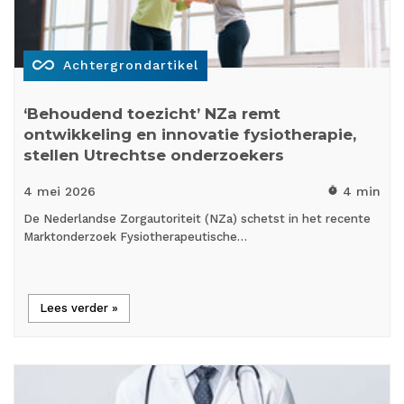
all_inclusive
Achtergrondartikel
‘Behoudend toezicht’ NZa remt
ontwikkeling en innovatie fysiotherapie,
stellen Utrechtse onderzoekers
4 mei
2026
4 min
timer
De Nederlandse Zorgautoriteit (NZa) schetst in het recente
Marktonderzoek Fysiotherapeutische…
Lees verder »