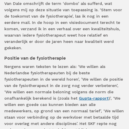
Van Dale omschrijft de term ‘dombo’ als sufferd, wat
volgens mij op deze situatie van toepassing is. ‘Stem voor
de toekomst van de fysiotherapie’, las ik nog in een
eerdere mail. In de hoop in een visiedocument terecht te
komen, verzand ik in een verhaal over een kwaliteitshuis,
waarvan iedere fysiotherapeut weet hoe relatief en
veranderlijk er door de jaren heen naar kwaliteit werd
gekeken.
Positie van de fysiotherapie
Nergens waren teksten te lezen als: ‘We willen als
Nederlandse fysiotherapeuten bij de beste
fysiotherapeuten in de wereld horen’, ’We willen de positie
van de fysiotherapeut in de zorg nog verder verbeteren’,
‘We willen een normale beloning volgens de norm die
onafhankelijk berekend is (zoals het
Gupta-rapport
)’, ‘We
willen een goede cao kunnen bieden aan alle
medewerkers, op grond van een normaal tarief’, ‘We willen
staan voor verbinding op de werkvloer met betaalde tijd
voor overleg met andere disciplines’. Het SKF repte nog