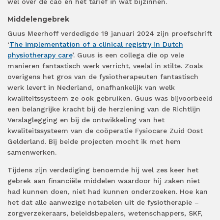
wel over de cao en het tarief in wat bijzinnen.
Middelengebrek
Guus Meerhoff verdedigde 19 januari 2024 zijn proefschrift
‘
The implementation of a clinical registry in Dutch
physiotherapy care
’. Guus is een collega die op vele
manieren fantastisch werk verricht, veelal in stilte. Zoals
overigens het gros van de fysiotherapeuten fantastisch
werk levert in Nederland, onafhankelijk van welk
kwaliteitssysteem ze ook gebruiken. Guus was bijvoorbeeld
een belangrijke kracht bij de herziening van de Richtlijn
Verslaglegging en bij de ontwikkeling van het
kwaliteitssysteem van de coöperatie Fysiocare Zuid Oost
Gelderland. Bij beide projecten mocht ik met hem
samenwerken.
Tijdens zijn verdediging benoemde hij wel zes keer het
gebrek aan financiële middelen waardoor hij zaken niet
had kunnen doen, niet had kunnen onderzoeken. Hoe kan
het dat alle aanwezige notabelen uit de fysiotherapie –
zorgverzekeraars, beleidsbepalers, wetenschappers, SKF,