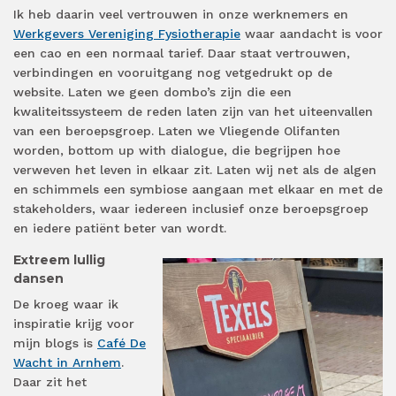
Ik heb daarin veel vertrouwen in onze werknemers en
Werkgevers Vereniging Fysiotherapie
waar aandacht is voor
een cao en een normaal tarief. Daar staat vertrouwen,
verbindingen en vooruitgang nog vetgedrukt op de
website. Laten we geen dombo’s zijn die een
kwaliteitssysteem de reden laten zijn van het uiteenvallen
van een beroepsgroep. Laten we Vliegende Olifanten
worden, bottom up with dialogue, die begrijpen hoe
verweven het leven in elkaar zit. Laten wij net als de algen
en schimmels een symbiose aangaan met elkaar en met de
stakeholders, waar iedereen inclusief onze beroepsgroep
en iedere patiënt beter van wordt.
Extreem lullig
dansen
De kroeg waar ik
inspiratie krijg voor
mijn blogs is
Café De
Wacht in Arnhem
.
Daar zit het