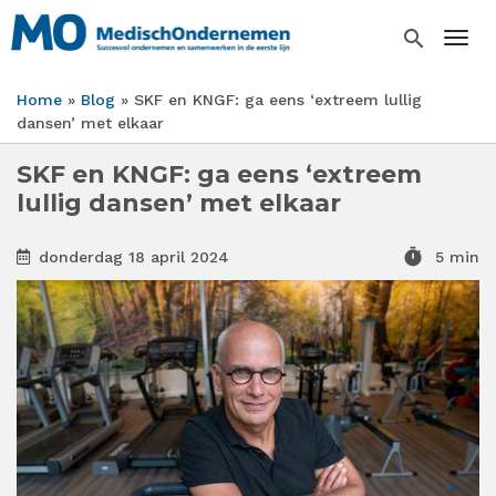
Overslaan
en
search
Togg
naar
de
Home
Blog
SKF en KNGF: ga eens ‘extreem lullig
inhoud
Kruimelpad
dansen’ met elkaar
gaan
SKF en KNGF: ga eens ‘extreem
lullig dansen’ met elkaar
timer
donderdag 18 april 2024
5 min