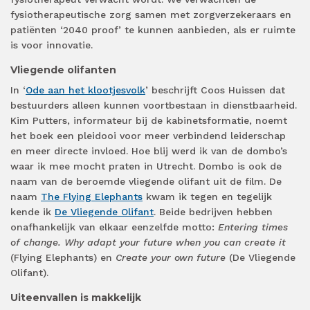
fysiotherapeutische zorg samen met zorgverzekeraars en
patiënten ‘2040 proof’ te kunnen aanbieden, als er ruimte
is voor innovatie.
Vliegende olifanten
In ‘
Ode aan het klootjesvolk
’ beschrijft Coos Huissen dat
bestuurders alleen kunnen voortbestaan in dienstbaarheid.
Kim Putters, informateur bij de kabinetsformatie, noemt
het boek een pleidooi voor meer verbindend leiderschap
en meer directe invloed. Hoe blij werd ik van de dombo’s
waar ik mee mocht praten in Utrecht. Dombo is ook de
naam van de beroemde vliegende olifant uit de film. De
naam
The Flying Elephants
kwam ik tegen en tegelijk
kende ik
De Vliegende Olifant
. Beide bedrijven hebben
onafhankelijk van elkaar eenzelfde motto:
Entering times
of change. Why adapt your future when you can create it
(Flying Elephants) en
Create your own future
(De Vliegende
Olifant).
Uiteenvallen is makkelijk