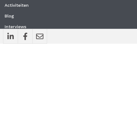
Activiteiten
Blog
Interviews
Nieuws
Vacatures
Whitepapers
WEBSITE
Privacyverklaring
Algemene voorwaarden
CONTACT