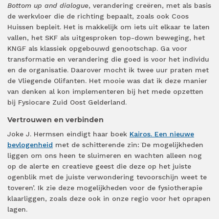
Bottom up and dialogue
, verandering creëren, met als basis
de werkvloer die de richting bepaalt, zoals ook Coos
Huissen bepleit. Het is makkelijk om iets uit elkaar te laten
vallen, het SKF als uitgesproken top-down beweging, het
KNGF als klassiek opgebouwd genootschap. Ga voor
transformatie en verandering die goed is voor het individu
en de organisatie. Daarover mocht ik twee uur praten met
de Vliegende Olifanten. Het mooie was dat ik deze manier
van denken al kon implementeren bij het mede opzetten
bij Fysiocare Zuid Oost Gelderland.
Vertrouwen en verbinden
Joke J. Hermsen eindigt haar boek
Kairos. Een nieuwe
bevlogenheid
met de schitterende zin: ̈De mogelijkheden
liggen om ons heen te sluimeren en wachten alleen nog
op de alerte en creatieve geest die deze op het juiste
ogenblik met de juiste verwondering tevoorschijn weet te
toveren’. Ik zie deze mogelijkheden voor de fysiotherapie
klaarliggen, zoals deze ook in onze regio voor het oprapen
lagen.