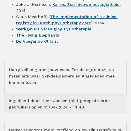
Joke J. Hermsen.
Kairos. Een nieuwe bevlogenheid
,
2014
Guus Meerhoff, ‘
The implementation of a clinical
registry in Dutch physiotherapy care
’, 2024
Werkgevers Vereniging Fysiotherapie
The Flying Elephants
De Vliegende Olifant
Harry volledig met jouw eens. Zet de ego’s opzij en
maak iets waar Skf-deelnemers en Kngf-leden mee
kunnen leven.
Ingediend door
Henk Jansen (niet geregistreerde
gebruiker)
op vr, 19/04/2024 - 14:43
Harry verwoordt mooi, treffend en op zijn Harry’s mijn