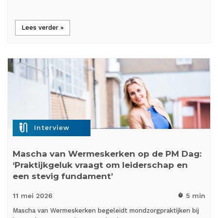
Lees verder »
mic_external_on
Interview
Mascha van Wermeskerken op de PM Dag:
‘Praktijkgeluk vraagt om leiderschap en
een stevig fundament’
11 mei
2026
5 min
timer
Mascha van Wermeskerken begeleidt mondzorgpraktijken bij