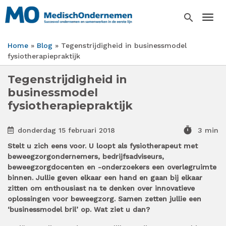
Overslaan
en
search
Togg
naar
de
Home
Blog
Tegenstrijdigheid in businessmodel
inhoud
Kruimelpad
fysiotherapiepraktijk
gaan
Tegenstrijdigheid in
businessmodel
fysiotherapiepraktijk
timer
donderdag 15 februari 2018
3 min
Stelt u zich eens voor. U loopt als fysiotherapeut met
beweegzorgondernemers, bedrijfsadviseurs,
beweegzorgdocenten en -onderzoekers een overlegruimte
binnen. Jullie geven elkaar een hand en gaan bij elkaar
zitten om enthousiast na te denken over innovatieve
oplossingen voor beweegzorg. Samen zetten jullie een
‘businessmodel bril’ op. Wat ziet u dan?