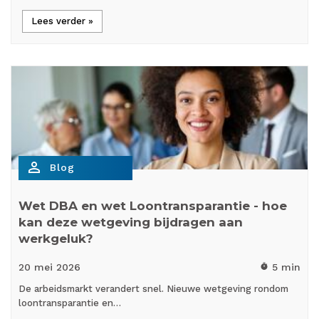
Lees verder »
person_outline
Blog
Wet DBA en wet Loontransparantie - hoe
kan deze wetgeving bijdragen aan
werkgeluk?
20 mei
2026
5 min
timer
De arbeidsmarkt verandert snel. Nieuwe wetgeving rondom
loontransparantie en…