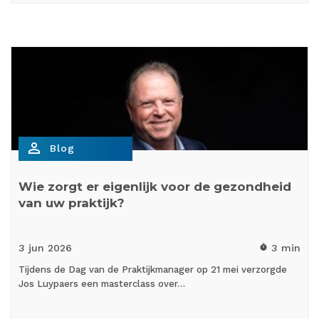
person_outline
Blog
Wie zorgt er eigenlijk voor de gezondheid
van uw praktijk?
3 jun
2026
3 min
timer
Tijdens de Dag van de Praktijkmanager op 21 mei verzorgde
Jos Luypaers een masterclass over…