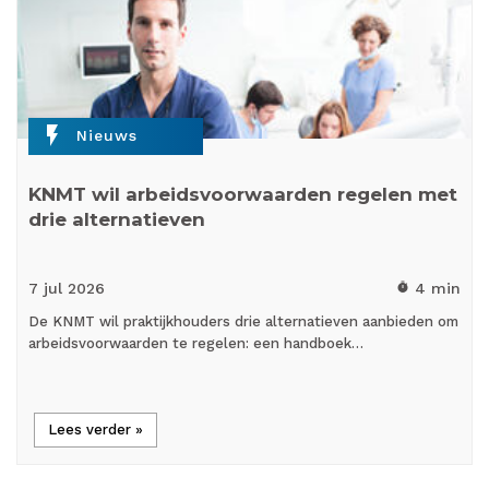
flash_on
Nieuws
KNMT wil arbeidsvoorwaarden regelen met
drie alternatieven
7 jul
2026
4 min
timer
De KNMT wil praktijkhouders drie alternatieven aanbieden om
arbeidsvoorwaarden te regelen: een handboek…
Lees verder »