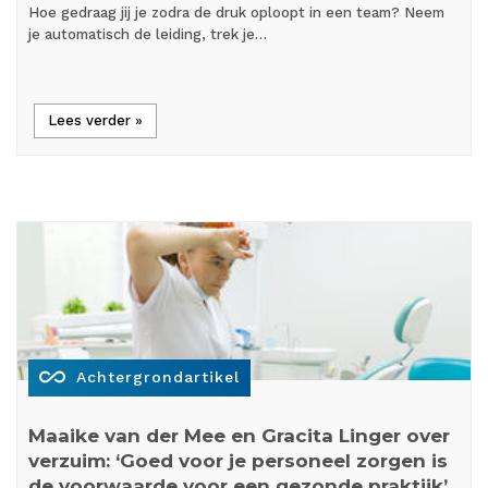
Hoe gedraag jij je zodra de druk oploopt in een team? Neem
je automatisch de leiding, trek je…
Lees verder »
all_inclusive
Achtergrondartikel
Maaike van der Mee en Gracita Linger over
verzuim: ‘Goed voor je personeel zorgen is
de voorwaarde voor een gezonde praktijk’