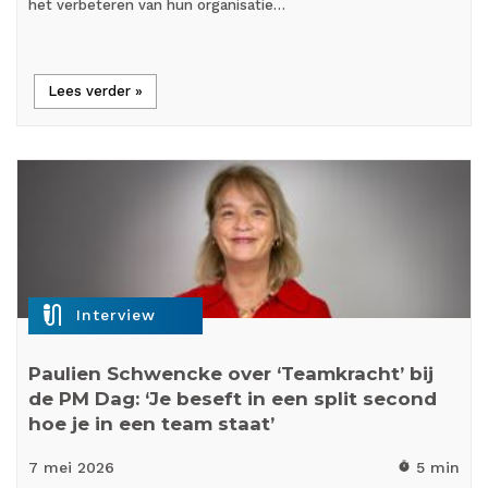
het verbeteren van hun organisatie…
Lees verder »
mic_external_on
Interview
Paulien Schwencke over ‘Teamkracht’ bij
de PM Dag: ‘Je beseft in een split second
hoe je in een team staat’
7 mei
2026
5 min
timer