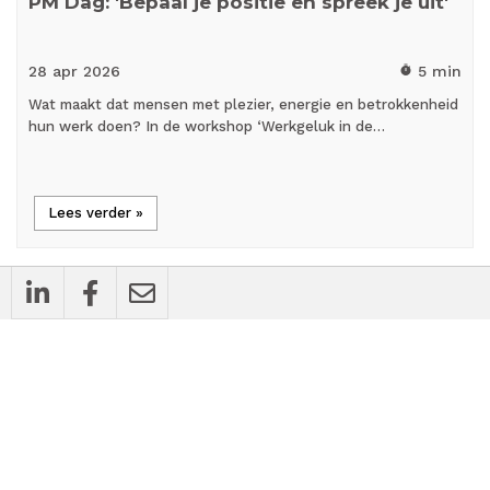
PM Dag: 'Bepaal je positie en spreek je uit'
28 apr
2026
5 min
timer
Wat maakt dat mensen met plezier, energie en betrokkenheid
hun werk doen? In de workshop ‘Werkgeluk in de…
Lees verder »
cases
Bedrijfsnieuws