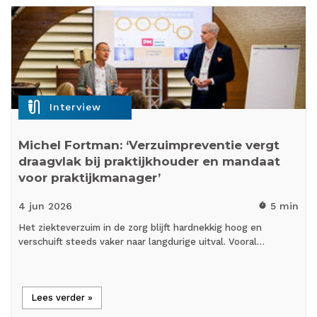
mic_external_on
Interview
Michel Fortman: ‘Verzuimpreventie vergt
draagvlak bij praktijkhouder en mandaat
voor praktijkmanager’
4 jun
2026
5 min
timer
Het ziekteverzuim in de zorg blijft hardnekkig hoog en
verschuift steeds vaker naar langdurige uitval. Vooral…
Lees verder »