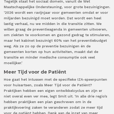
Tegelijk staat het sociaal domein, vanuit de Wet
Maatschappelijke Ondersteuning, voor grote bezuinigingen.
‘2026 wordt een ravijnjaar voor gemeenten omdat er voor
miljarden bezuinigd moet worden. Dat wordt een heel
lastig verhaal, nu we midden in die transitie zitten. We
willen graag de preventieagenda in gemeenten uitvoeren,
om ziekten te voorkomen en gezond gedrag te stimuleren,
maar het kabinet bezuinigt 60% van het preventiebudget
weg. Als ze zo op de preventie bezuinigen én de
gemeenten korten op hun activiteiten, maakt dat de
transitie en minder medische consumptie ook veel
moeilijker.’
Meer Tijd voor de Patiënt
Hoe gaat het intussen met de specifieke IZA-speerpunten
voor huisartsen, zoals Meer Tijd voor de Patiënt?
Praktijken hebben een eigen ontwikkelcyclus en zijn er
niet overal even ver mee, legt Smit uit. ‘In alle drie regio’s
hebben praktijken een plan geschreven om in de
praktijkvoering zaken te veranderen zodat ze meer tijd
voor de patiënt hebben. Denk aan de inzet van meer