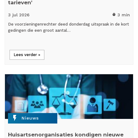
tarieven'
3 jul
2026
3 min
timer
De voorzieningenrechter deed donderdag uitspraak in de kort
gedingen die een groot aantal…
Lees verder »
flash_on
Nieuws
Huisartsenorganisaties kondigen nieuwe