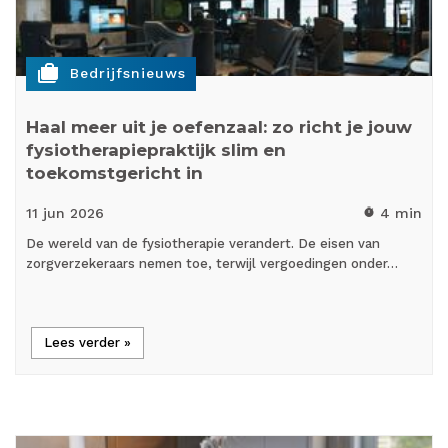
cases
Bedrijfsnieuws
Haal meer uit je oefenzaal: zo richt je jouw
fysiotherapiepraktijk slim en
toekomstgericht in
11 jun
2026
4 min
timer
De wereld van de fysiotherapie verandert. De eisen van
zorgverzekeraars nemen toe, terwijl vergoedingen onder…
Lees verder »