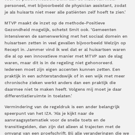
personeel, met bijvoorbeeld de physician assistant, zodat
je als huisarts niet meer alle patiënten zelf hoeft te zien.’
MTVP maakt de inzet op de methode-Positieve
Gezondheid mogelijk, schetst Smit ook. ‘Gemeenten
intensiveren de samenwerking met het sociaal domein en
huisartsen zetten in veel gevallen bijvoorbeeld Welzijn op
Recept in. Jammer vind ik wel dat er al huisartsen waren
die al op een innovatieve manier met MTVP aan de slag
waren, maar dit is in de regeling niet gehonoreerd.
Iedereen moet zijn eigen accenten kunnen zetten. Een
praktijk in een achterstandswijk of in een wijk met meer
chronische zieken werkt anders dan een praktijk die
daarmee niet te maken heeft. Volgens mij moet je daar
differentiatieruimte in toelaten.’
Vermindering van de regeldruk is een ander belangrijk
speerpunt van het IZA. ‘Als je kijkt naar de
aanvraagsystematiek voor de snelle toets en de
transitiegelden, dan zijn dat alleen al trajecten met de
omvang van een proefschrift. Bij alle veranderingen die we