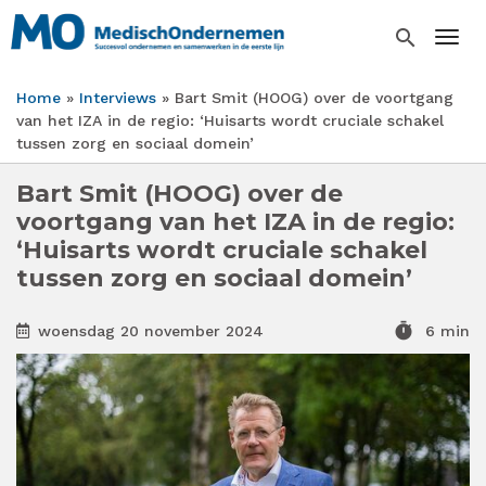
Overslaan
en
search
Togg
naar
de
Home
Interviews
Bart Smit (HOOG) over de voortgang
inhoud
Kruimelpad
van het IZA in de regio: ‘Huisarts wordt cruciale schakel
gaan
tussen zorg en sociaal domein’
Bart Smit (HOOG) over de
voortgang van het IZA in de regio:
‘Huisarts wordt cruciale schakel
tussen zorg en sociaal domein’
timer
woensdag 20 november 2024
6 min