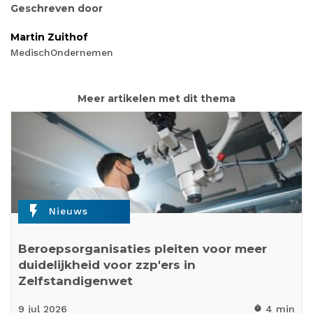
Geschreven door
Martin Zuithof
MedischOndernemen
Meer artikelen met dit thema
flash_on
Nieuws
Beroepsorganisaties pleiten voor meer
duidelijkheid voor zzp'ers in
Zelfstandigenwet
9 jul
2026
4 min
timer