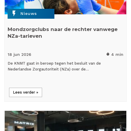
flash_on
Nieuws
Mondzorgclubs naar de rechter vanwege
NZa-tarieven
18 jun
2026
4 min
timer
De KNMT gaat in beroep tegen het besluit van de
Nederlandse Zorgautoriteit (NZa) over de…
Lees verder »