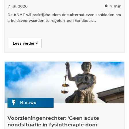
7 jul
2026
4 min
timer
De KNMT wil praktijkhouders drie alternatieven aanbieden om
arbeidsvoorwaarden te regelen: een handboek…
Lees verder »
flash_on
Nieuws
Voorzieningenrechter: 'Geen acute
noodsituatie in fysiotherapie door