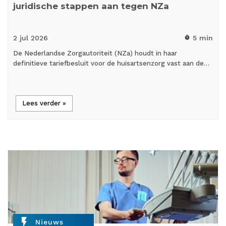
juridische stappen aan tegen NZa
2 jul
2026
5 min
timer
De Nederlandse Zorgautoriteit (NZa) houdt in haar
definitieve tariefbesluit voor de huisartsenzorg vast aan de…
Lees verder »
flash_on
Nieuws