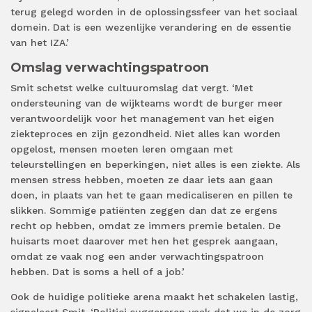
terug gelegd worden in de oplossingssfeer van het sociaal
domein. Dat is een wezenlijke verandering en de essentie
van het IZA.’
Omslag verwachtingspatroon
Smit schetst welke cultuuromslag dat vergt. ‘Met
ondersteuning van de wijkteams wordt de burger meer
verantwoordelijk voor het management van het eigen
ziekteproces en zijn gezondheid. Niet alles kan worden
opgelost, mensen moeten leren omgaan met
teleurstellingen en beperkingen, niet alles is een ziekte. Als
mensen stress hebben, moeten ze daar iets aan gaan
doen, in plaats van het te gaan medicaliseren en pillen te
slikken. Sommige patiënten zeggen dan dat ze ergens
recht op hebben, omdat ze immers premie betalen. De
huisarts moet daarover met hen het gesprek aangaan,
omdat ze vaak nog een ander verwachtingspatroon
hebben. Dat is soms a hell of a job.’
Ook de huidige politieke arena maakt het schakelen lastig,
signaleert Smit. ‘Politici suggereren vaak dat we in de zorg