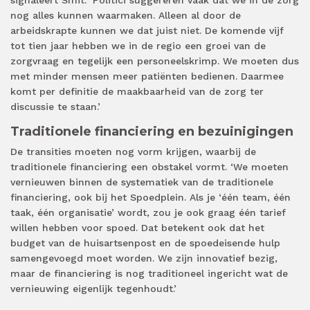
nog alles kunnen waarmaken. Alleen al door de
arbeidskrapte kunnen we dat juist niet. De komende vijf
tot tien jaar hebben we in de regio een groei van de
zorgvraag en tegelijk een personeelskrimp. We moeten dus
met minder mensen meer patiënten bedienen. Daarmee
komt per definitie de maakbaarheid van de zorg ter
discussie te staan.’
Traditionele financiering en bezuinigingen
De transities moeten nog vorm krijgen, waarbij de
traditionele financiering een obstakel vormt. ‘We moeten
vernieuwen binnen de systematiek van de traditionele
financiering, ook bij het Spoedplein. Als je ‘één team, één
taak, één organisatie’ wordt, zou je ook graag één tarief
willen hebben voor spoed. Dat betekent ook dat het
budget van de huisartsenpost en de spoedeisende hulp
samengevoegd moet worden. We zijn innovatief bezig,
maar de financiering is nog traditioneel ingericht wat de
vernieuwing eigenlijk tegenhoudt.’