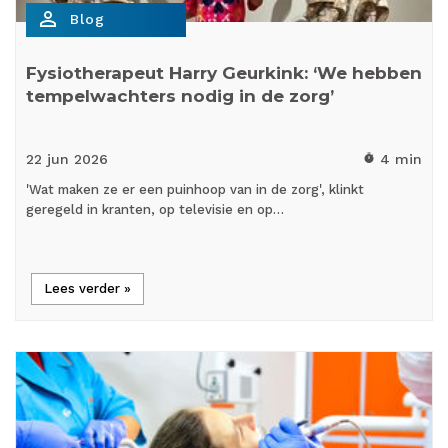
person_outline
Blog
Fysiotherapeut Harry Geurkink: ‘We hebben
tempelwachters nodig in de zorg’
22 jun
2026
4 min
timer
'Wat maken ze er een puinhoop van in de zorg', klinkt
geregeld in kranten, op televisie en op…
Lees verder »