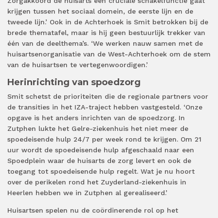
Zorgakkoord de huisarts een cruciale schakelfunctie gaat
krijgen tussen het sociaal domein, de eerste lijn en de
tweede lijn.’ Ook in de Achterhoek is Smit betrokken bij de
brede thematafel, maar is hij geen bestuurlijk trekker van
één van de deelthema’s. ‘We werken nauw samen met de
huisartsenorganisatie van de West-Achterhoek om de stem
van de huisartsen te vertegenwoordigen.’
Herinrichting van spoedzorg
Smit schetst de prioriteiten die de regionale partners voor
de transities in het IZA-traject hebben vastgesteld. ‘Onze
opgave is het anders inrichten van de spoedzorg. In
Zutphen lukte het Gelre-ziekenhuis het niet meer de
spoedeisende hulp 24/7 per week rond te krijgen. Om 21
uur wordt de spoedeisende hulp afgeschaald naar een
Spoedplein waar de huisarts de zorg levert en ook de
toegang tot spoedeisende hulp regelt. Wat je nu hoort
over de perikelen rond het Zuyderland-ziekenhuis in
Heerlen hebben we in Zutphen al gerealiseerd.’
Huisartsen spelen nu de coördinerende rol op het