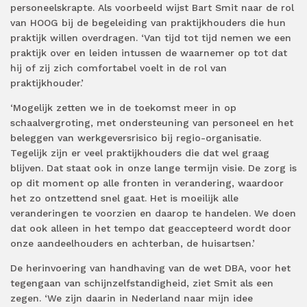
personeelskrapte. Als voorbeeld wijst Bart Smit naar de rol
van HOOG bij de begeleiding van praktijkhouders die hun
praktijk willen overdragen. ‘Van tijd tot tijd nemen we een
praktijk over en leiden intussen de waarnemer op tot dat
hij of zij zich comfortabel voelt in de rol van
praktijkhouder.’
‘Mogelijk zetten we in de toekomst meer in op
schaalvergroting, met ondersteuning van personeel en het
beleggen van werkgeversrisico bij regio-organisatie.
Tegelijk zijn er veel praktijkhouders die dat wel graag
blijven. Dat staat ook in onze lange termijn visie. De zorg is
op dit moment op alle fronten in verandering, waardoor
het zo ontzettend snel gaat. Het is moeilijk alle
veranderingen te voorzien en daarop te handelen. We doen
dat ook alleen in het tempo dat geaccepteerd wordt door
onze aandeelhouders en achterban, de huisartsen.’
De herinvoering van handhaving van de wet DBA, voor het
tegengaan van schijnzelfstandigheid, ziet Smit als een
zegen. ‘We zijn daarin in Nederland naar mijn idee