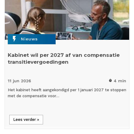
flash_on
Nieuws
Kabinet wil per 2027 af van compensatie
transitievergoedingen
11 jun
2026
4 min
timer
Het kabinet heeft aangekondigd per 1 januari 2027 te stoppen
met de compensatie voor…
Lees verder »