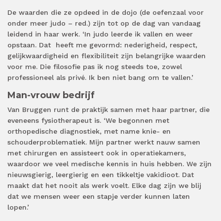
De waarden die ze opdeed in de dojo (de oefenzaal voor
onder meer judo – red.) zijn tot op de dag van vandaag
leidend in haar werk. ‘In judo leerde ik vallen en weer
opstaan. Dat
heeft me gevormd: nederigheid, respect,
gelijkwaardigheid en flexibiliteit zijn belangrijke waarden
voor me. Die filosofie pas ik nog steeds toe, zowel
professioneel als privé. Ik ben niet bang om te vallen.’
Man-vrouw bedrijf
Van Bruggen runt de praktijk samen met haar partner, die
eveneens fysiotherapeut is. ‘We begonnen
met
orthopedische diagnostiek, met name knie- en
schouderproblematiek. Mijn partner werkt nauw samen
met chirurgen en assisteert ook in operatiekamers,
waardoor we veel medische kennis in huis hebben. We zijn
nieuwsgierig, leergierig en een tikkeltje vakidioot. Dat
maakt dat het nooit als werk voelt. Elke dag zijn we blij
dat we mensen weer een stapje verder kunnen laten
lopen.’