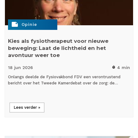
note
Opinie
Kies als fysiotherapeut voor nieuwe
beweging: Laat de lichtheid en het
avontuur weer toe
18 jun
2026
4 min
timer
Onlangs deelde de Fysiovakbond FDV een verontrustend
bericht over het Tweede Kamerdebat over de zorg: de…
Lees verder »