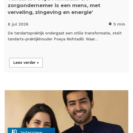
zorgondernemer is een mens, met
verveling, zingeving en energie'
8 jul
2026
5 min
timer
De tandartspraktijk ondergaat een stille transformatie, stelt
tandarts-praktijkhouder Poeya Mohtadili. Waar…
Lees verder »
mic_external_on
Interview