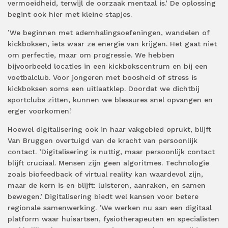
vermoeidheid, terwijl de oorzaak mentaal is.’ De oplossing
begint ook hier met kleine stapjes.
’We beginnen met ademhalingsoefeningen, wandelen of
kickboksen, iets waar ze energie van krijgen. Het gaat niet
om perfectie, maar om progressie. We hebben
bijvoorbeeld locaties in een kickbokscentrum en bij een
voetbalclub. Voor jongeren met boosheid of stress is
kickboksen soms een uitlaatklep. Doordat we dichtbij
sportclubs zitten, kunnen we blessures snel opvangen en
erger voorkomen.’
Hoewel digitalisering ook in haar vakgebied oprukt, blijft
Van Bruggen overtuigd van de kracht van persoonlijk
contact. ’Digitalisering is nuttig, maar persoonlijk contact
blijft cruciaal. Mensen zijn geen algoritmes. Technologie
zoals biofeedback of virtual reality kan waardevol zijn,
maar
de kern is en blijft: luisteren, aanraken, en samen
bewegen.’ Digitalisering biedt wel kansen voor betere
regionale samenwerking. ’We werken nu aan een digitaal
platform waar huisartsen, fysiotherapeuten en specialisten