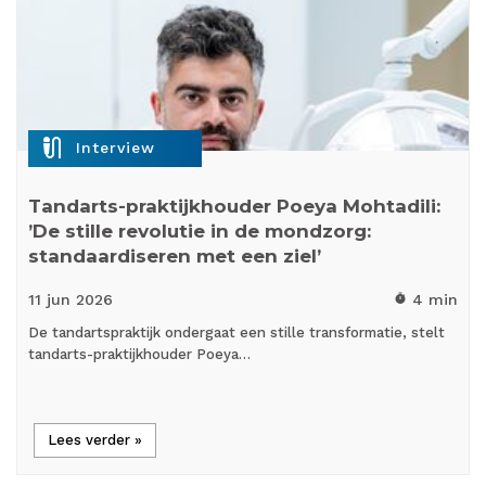
mic_external_on
Interview
Tandarts-praktijkhouder Poeya Mohtadili:
’De stille revolutie in de mondzorg:
standaardiseren met een ziel’
11 jun
2026
4 min
timer
De tandartspraktijk ondergaat een stille transformatie, stelt
tandarts-praktijkhouder Poeya…
Lees verder »