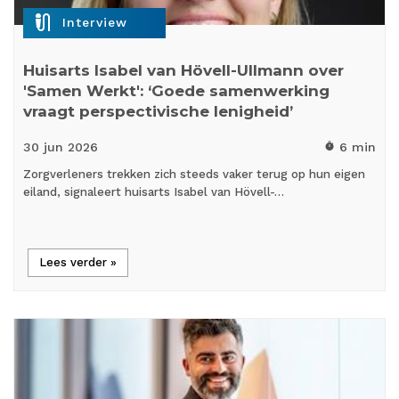
mic_external_on
Interview
Huisarts Isabel van Hövell-Ullmann over
'Samen Werkt': ‘Goede samenwerking
vraagt perspectivische lenigheid’
30 jun
2026
6 min
timer
Zorgverleners trekken zich steeds vaker terug op hun eigen
eiland, signaleert huisarts Isabel van Hövell-…
Lees verder »