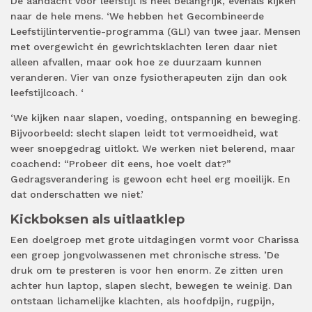
De aandacht voor leefstijl is heel belangrijk, evenals kijken
naar de hele mens. ‘We hebben het Gecombineerde
Leefstijlinterventie-programma (GLI) van twee jaar. Mensen
met overgewicht én gewrichtsklachten leren daar niet
alleen afvallen, maar ook hoe ze duurzaam kunnen
veranderen. Vier van onze fysiotherapeuten zijn dan ook
leefstijlcoach. ‘
‘We kijken naar slapen, voeding, ontspanning en beweging.
Bijvoorbeeld: slecht slapen leidt tot vermoeidheid, wat
weer snoepgedrag uitlokt. We werken niet belerend, maar
coachend: “Probeer dit eens, hoe voelt dat?”
Gedragsverandering is gewoon echt heel erg moeilijk. En
dat onderschatten we niet.’
Kickboksen als uitlaatklep
Een doelgroep met grote uitdagingen vormt voor Charissa
een groep jongvolwassenen met chronische stress. ’De
druk om te presteren is voor hen enorm. Ze zitten uren
achter hun laptop, slapen slecht, bewegen te weinig. Dan
ontstaan lichamelijke klachten, als hoofdpijn, rugpijn,