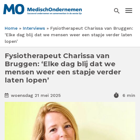
Overslaan
en
search
Togg
naar
de
Home
Interviews
Fysiotherapeut Charissa van Bruggen:
inhoud
Kruimelpad
‘Elke dag blij dat we mensen weer een stapje verder laten
gaan
lopen’
Fysiotherapeut Charissa van
Bruggen: ‘Elke dag blij dat we
mensen weer een stapje verder
laten lopen’
timer
woensdag 21 mei 2025
6 min