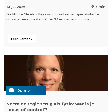
13 jul
2026
5 min
timer
OurMind – ‘de AI-collega van huisartsen en specialisten’ –
ontvangt een investering van 2,1 miljoen euro om de…
Lees verder »
note
Opinie
Neem de regie terug als fysio: wat is je
'locus of control'?