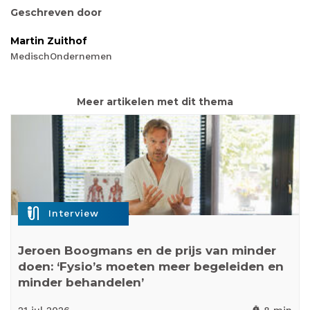
Geschreven door
Martin Zuithof
MedischOndernemen
Meer artikelen met dit thema
mic_external_on
Interview
Jeroen Boogmans en de prijs van minder
doen: ‘Fysio’s moeten meer begeleiden en
minder behandelen’
21 jul
2026
8 min
timer