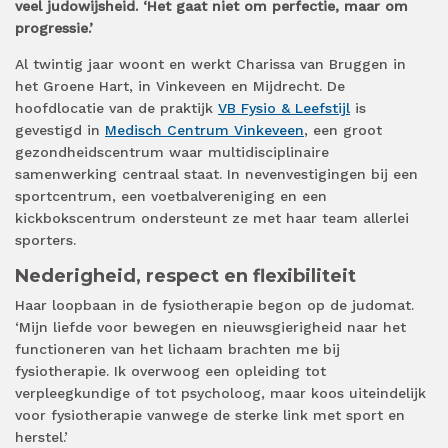
veel judowijsheid. ‘Het gaat niet om perfectie, maar om
progressie.’
Al twintig jaar woont en werkt Charissa van Bruggen in
het Groene Hart, in Vinkeveen en Mijdrecht. De
hoofdlocatie van de praktijk
VB Fysio & Leefstijl
is
gevestigd in
Medisch Centrum Vinkeveen
, een groot
gezondheidscentrum waar multidisciplinaire
samenwerking centraal staat. In nevenvestigingen bij een
sportcentrum, een voetbalvereniging en een
kickbokscentrum ondersteunt ze met haar team allerlei
sporters.
Nederigheid, respect en flexibiliteit
Haar loopbaan in de fysiotherapie begon op de judomat.
‘Mijn liefde voor bewegen en nieuwsgierigheid naar het
functioneren van het lichaam brachten me bij
fysiotherapie. Ik overwoog een opleiding tot
verpleegkundige of tot psycholoog, maar koos uiteindelijk
voor fysiotherapie vanwege de sterke link met sport en
herstel.’