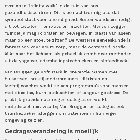
over onze ‘infinity walk’ in de tuin van ons
gezondheidscentrum. Dit is een achtvormig pad dat
symbool staat voor oneindigheid. Buiten wandelen nodigt
uit tot loslaten – emoties én inzichten
.
Mensen zeggen:
“Eindelijk mag ik praten én bewegen, in plaats van alleen
maar op een stoel te zitten.” De westerse geneeskunde is
fantastisch voor acute zorg, maar de oosterse filosofie
kijkt naar het lichaam als geheel. Ik combineer methoden
uit de yogaleer, ademhalingstechnieken en biofeedback.’
Van Bruggen gelooft sterk in preventie. Samen met
huisartsen, praktijkondersteuners, diëtisten en
leefstijlcoaches werkt ze aan programma’s voor mensen
met obesitas, burn-outklachten of langdurige stress. De
praktijk groeide naar negen collega’s en werkt
multidisciplinair, waarbij Van Bruggen en collega’s ook
thuisbezoeken afleggen om patiënten in hun eigen
omgeving te zien.
Gedragsverandering is moeilijk