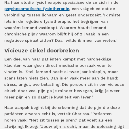
Na haar studie fysiotherapie specialiseerde ze zich in de
psychosomatische fysiotherapie
, een vakgebied dat de
verbinding tussen lichaam en geest onderzoekt. ’Ik miste
iets in de reguliere fysiotherapie: het begrijpen van
waaróm iemand vastloopt. Waarom houdt iemand
chronische pijn? Waarom blijft hij of zij vaak in een
negatieve spiraal zitten? Daar wilde ik meer van weten.’
Vicieuze cirkel doorbreken
Een deel van haar patiënten kampt met hardnekkige
klachten waar geen direct medische oorzaak voor te
vinden is. ’Stel, iemand heeft al twee jaar kniepijn, maar
scans laten niets zien. Dan is er vaak meer aan de hand:
stress, angst, overbelasting. Die persoon zit in een vicieuze
cirkel: door veel pijn ga je minder bewegen, krijg je weer
meer pijn en zo daalt je kwaliteit van leven.’
Haar aanpak begint bij de erkenning dat de pijn die deze
patiënten ervaren echt is, vertelt Charissa. ’Patiënten
horen vaak: “Het zit tussen je oren.” Dat voelt als een
afwijzing. Ik zeg: “Jouw pijn is echt, maar de oplossing ligt