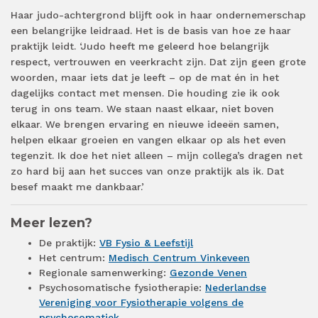
Haar judo-achtergrond blijft ook in haar ondernemerschap
een belangrijke leidraad. Het is de basis van hoe ze haar
praktijk leidt. ‘Judo heeft me geleerd hoe belangrijk
respect, vertrouwen en veerkracht zijn. Dat zijn geen grote
woorden, maar iets dat je leeft – op de mat én in het
dagelijks contact met mensen. Die houding zie ik ook
terug in ons team. We staan naast elkaar, niet boven
elkaar. We brengen ervaring en nieuwe ideeën samen,
helpen elkaar groeien en vangen elkaar op als het even
tegenzit. Ik doe het niet alleen – mijn collega’s dragen net
zo hard bij aan het succes van onze praktijk als ik. Dat
besef maakt me dankbaar.’
Meer lezen?
De praktijk:
VB Fysio & Leefstijl
Het centrum:
Medisch Centrum Vinkeveen
Regionale samenwerking:
Gezonde Venen
Psychosomatische fysiotherapie:
Nederlandse
Vereniging voor Fysiotherapie volgens de
psychosomatiek