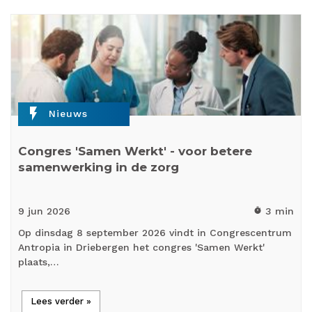
flash_on
Nieuws
Congres 'Samen Werkt' - voor betere
samenwerking in de zorg
9 jun
2026
3 min
timer
Op dinsdag 8 september 2026 vindt in Congrescentrum
Antropia in Driebergen het congres 'Samen Werkt'
plaats,…
Lees verder »