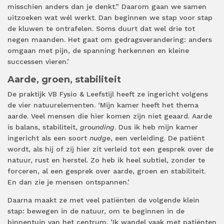
misschien anders dan je denkt.” Daarom gaan we samen
uitzoeken wat wél werkt. Dan beginnen we stap voor stap
de kluwen te ontrafelen. Soms duurt dat wel drie tot
negen maanden. Het gaat om gedragsverandering: anders
omgaan met pijn, de spanning herkennen en kleine
successen vieren.’
Aarde, groen, stabiliteit
De praktijk VB Fysio & Leefstijl heeft ze ingericht volgens
de vier natuurelementen. ‘Mijn kamer heeft het thema
aarde. Veel mensen die hier komen zijn niet geaard. Aarde
is balans, stabiliteit,
grounding
. Dus ik heb mijn kamer
ingericht als een soort
nudge
, een verleiding. De patiënt
wordt, als hij of zij hier zit verleid tot een gesprek over de
natuur, rust en herstel. Zo heb ik heel subtiel, zonder te
forceren, al een gesprek over aarde, groen en stabiliteit.
En dan zie je mensen ontspannen.’
Daarna maakt ze met veel patiënten de volgende klein
stap: bewegen in de natuur, om te beginnen in de
binnentuin van het centrum. ’Ik wandel vaak met patiënten