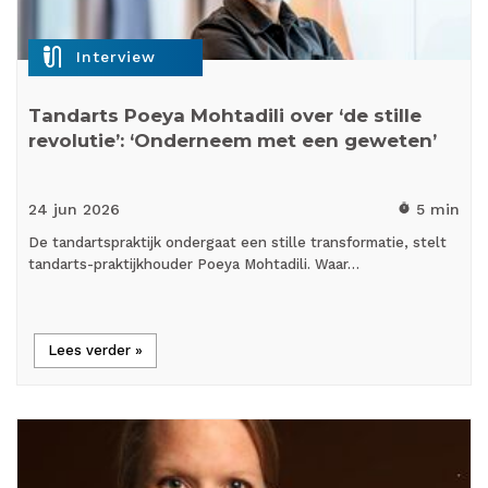
mic_external_on
Interview
Tandarts Poeya Mohtadili over ‘de stille
revolutie’: ‘Onderneem met een geweten’
24 jun
2026
5 min
timer
De tandartspraktijk ondergaat een stille transformatie, stelt
tandarts-praktijkhouder Poeya Mohtadili. Waar…
Lees verder »