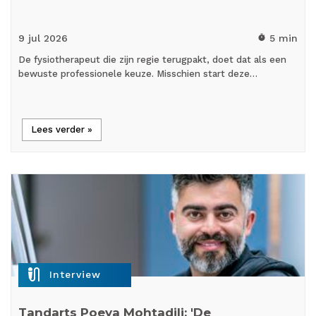
9 jul
2026
5 min
timer
De fysiotherapeut die zijn regie terugpakt, doet dat als een
bewuste professionele keuze. Misschien start deze…
Lees verder »
mic_external_on
Interview
Tandarts Poeya Mohtadili: 'De