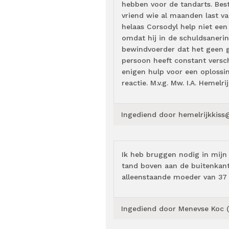
hebben voor de tandarts. Bes
vriend wie al maanden last va
helaas Corsodyl help niet een
omdat hij in de schuldsaneri
bewindvoerder dat het geen ge
persoon heeft constant versch
enigen hulp voor een oplossi
reactie. M.v.g. Mw. I.A. Hemelri
Ingediend door
hemelrijkkiss
Ik heb bruggen nodig in mijn
tand boven aan de buitenkant
alleenstaande moeder van 37 
Ingediend door
Menevse Koc (