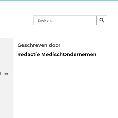
managersnetwerk
Nieuwsbrief
Lid worden
Contact
Zoeken
search
search
Geschreven door
Redactie MedischOndernemen
2 min