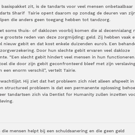
 basispakket zit, is de tandarts voor veel mensen onbetaalbaar
darts Sharif
Tairie
opent daarom op zondag de deuren van zij
elpen die anders geen toegang hebben tot tandzorg.
ziet soms thuis- of daklozen voorbij komen die al decennialang n
De grootste reden van deze zorgmijding: geld. Zij hebben vaak 
l nieuw gebit en dat kost enkele duizenden euro’s. Een behand
zorgverzekering. Door hun slechte gebit ervaren veel dakloze
te. “Een slecht gebit hindert veel mensen in hun functioneren
toel die door zijn gebit geconfronteerd bleef met zijn verslaving
een enorm verschil”, vertelt Tairie.
wachtlijst. Hij ziet dat het probleem zich niet alleen afspeelt in
n structureel probleem is dat een permanente oplossing behoe
er tandartsen zich via Dentist for Humanity zullen inzetten vo
leving.
s die mensen helpt bij een schuldsanering en die geen geld