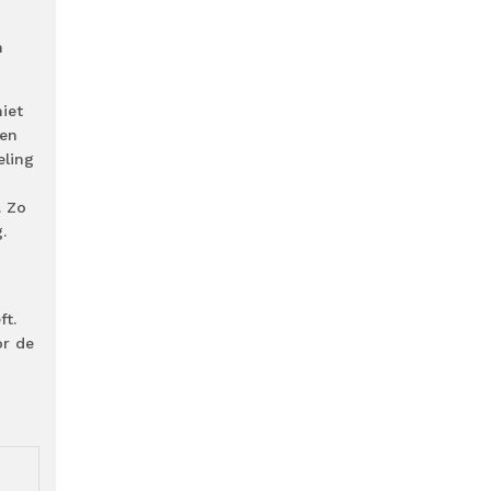
n
iet
een
eling
. Zo
.
ft.
or de