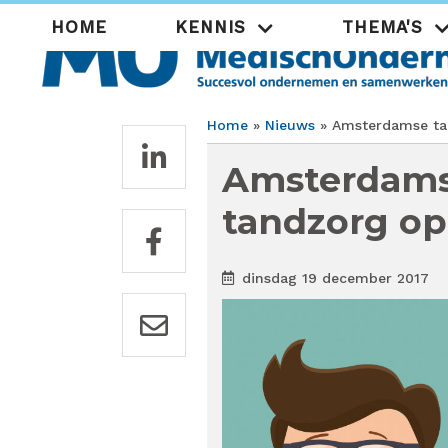
Overslaan
Hoofdnavigatie
HOME
KENNIS
THEMA'S
en
naar
de
inhoud
gaan
Home
Nieuws
Amsterdamse tan
Kruimelpad
Amsterdamse
tandzorg o
dinsdag 19 december 2017