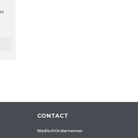
et
CONTACT
MedischOndernemen