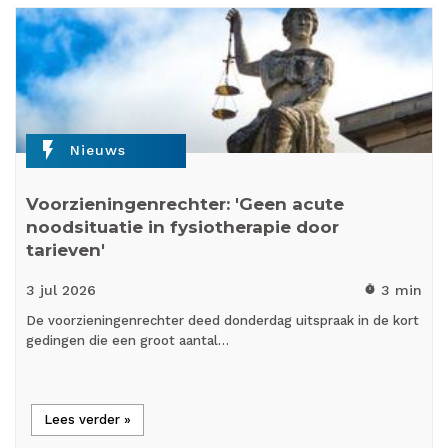
flash_on
Nieuws
Voorzieningenrechter: 'Geen acute
noodsituatie in fysiotherapie door
tarieven'
3 jul
2026
3 min
timer
De voorzieningenrechter deed donderdag uitspraak in de kort
gedingen die een groot aantal…
Lees verder »