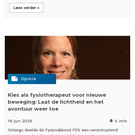
Lees verder »
note
Opinie
Kies als fysiotherapeut voor nieuwe
beweging: Laat de lichtheid en het
avontuur weer toe
18 jun
2026
4 min
timer
Onlangs deelde de Fysiovakbond FDV een verontrustend