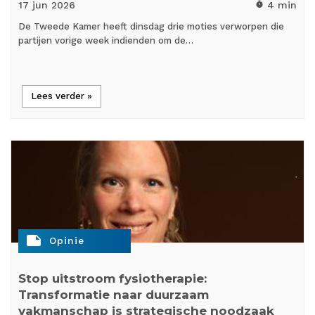
17 jun
2026
4 min
timer
De Tweede Kamer heeft dinsdag drie moties verworpen die
partijen vorige week indienden om de…
Lees verder »
note
Opinie
Stop uitstroom fysiotherapie:
Transformatie naar duurzaam
vakmanschap is strategische noodzaak