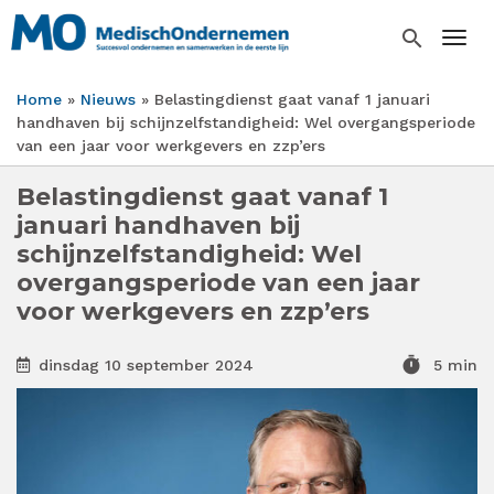
Overslaan
en
search
Togg
naar
de
Home
Nieuws
Belastingdienst gaat vanaf 1 januari
inhoud
Kruimelpad
handhaven bij schijnzelfstandigheid: Wel overgangsperiode
gaan
van een jaar voor werkgevers en zzp’ers
Belastingdienst gaat vanaf 1
januari handhaven bij
schijnzelfstandigheid: Wel
overgangsperiode van een jaar
voor werkgevers en zzp’ers
timer
dinsdag 10 september 2024
5 min