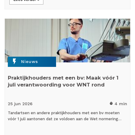
flash_on
Nieuws
Praktijkhouders met een bv: Maak vóór 1
juli verantwoording voor WNT rond
25 jun
2026
4 min
timer
Tandartsen en andere praktijkhouders met een bv moeten
vóór 1 juli aantonen dat ze voldoen aan de Wet normering…