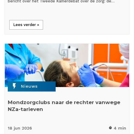
bericht over het Tweede Kamerdebat over de zorg: de…
Lees verder »
flash_on
Nieuws
Mondzorgclubs naar de rechter vanwege
NZa-tarieven
18 jun
2026
4 min
timer