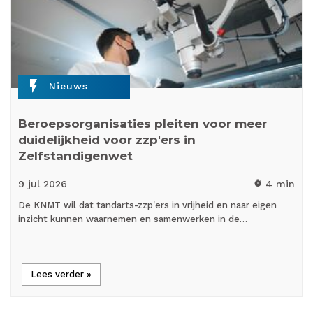
flash_on
Nieuws
Beroepsorganisaties pleiten voor meer
duidelijkheid voor zzp'ers in
Zelfstandigenwet
9 jul
2026
4 min
timer
De KNMT wil dat tandarts-zzp'ers in vrijheid en naar eigen
inzicht kunnen waarnemen en samenwerken in de…
Lees verder »