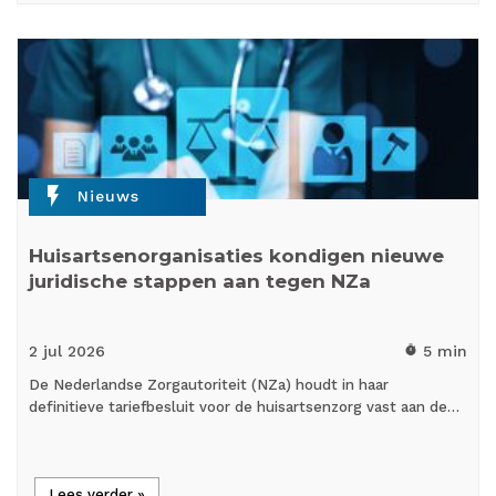
flash_on
Nieuws
Huisartsenorganisaties kondigen nieuwe
juridische stappen aan tegen NZa
2 jul
2026
5 min
timer
De Nederlandse Zorgautoriteit (NZa) houdt in haar
definitieve tariefbesluit voor de huisartsenzorg vast aan de…
Lees verder »