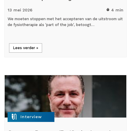
13 mei
2026
4 min
timer
We moeten stoppen met het accepteren van de uitstroom uit
de fysiotherapie als 'part of the job', betoogt…
Lees verder »
mic_external_on
Interview