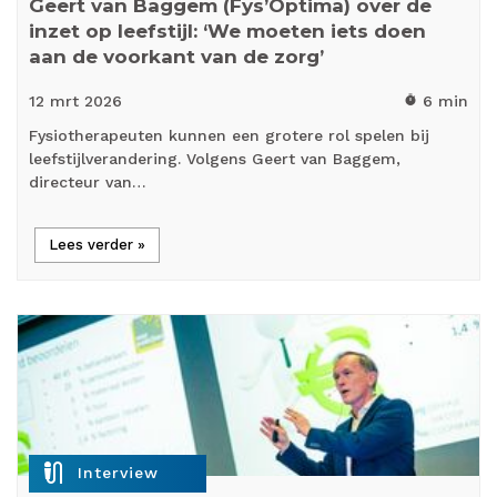
Geert van Baggem (Fys’Optima) over de
inzet op leefstijl: ‘We moeten iets doen
aan de voorkant van de zorg’
12 mrt
2026
6 min
timer
Fysiotherapeuten kunnen een grotere rol spelen bij
leefstijlverandering. Volgens Geert van Baggem,
directeur van…
Lees verder »
mic_external_on
Interview