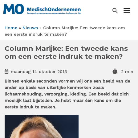
Overslaan
en
search
Togg
naar
de
Home
Nieuws
Column Marijke: Een tweede kans om
inhoud
Kruimelpad
een eerste indruk te maken?
gaan
Column Marijke: Een tweede kans
om een eerste indruk te maken?
timer
maandag 14 oktober 2013
2 min
Binnen enkele seconden vormen wij ons een beeld van de
ander op basis van uiterlijke kenmerken zoals
lichaamshouding, verzorging, kleding. Een beeld dat zich
moeilijk laat bijstellen. Je hebt maar één kans om die
eerste indruk te maken.