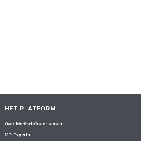
HET PLATFORM
Over MedischOndernemen
MO Experts