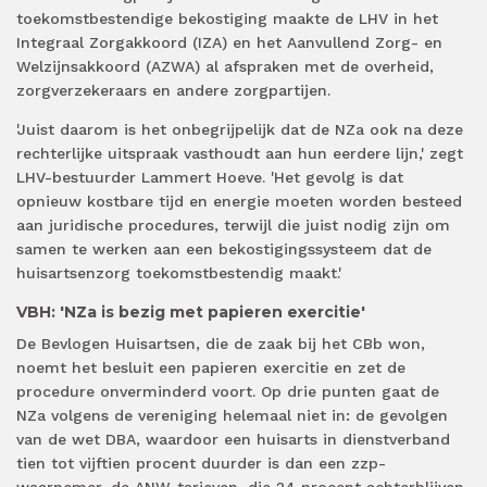
toekomstbestendige bekostiging maakte de LHV in het
Integraal Zorgakkoord (IZA) en het Aanvullend Zorg- en
Welzijnsakkoord (AZWA) al afspraken met de overheid,
zorgverzekeraars en andere zorgpartijen.
'Juist daarom is het onbegrijpelijk dat de NZa ook na deze
rechterlijke uitspraak vasthoudt aan hun eerdere lijn,' zegt
LHV-bestuurder Lammert Hoeve. 'Het gevolg is dat
opnieuw kostbare tijd en energie moeten worden besteed
aan juridische procedures, terwijl die juist nodig zijn om
samen te werken aan een bekostigingssysteem dat de
huisartsenzorg toekomstbestendig maakt.'
VBH: 'NZa is bezig met papieren exercitie'
De Bevlogen Huisartsen, die de zaak bij het CBb won,
noemt het besluit een papieren exercitie en zet de
procedure onverminderd voort. Op drie punten gaat de
NZa volgens de vereniging helemaal niet in: de gevolgen
van de wet DBA, waardoor een huisarts in dienstverband
tien tot vijftien procent duurder is dan een zzp-