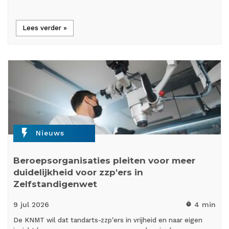
Lees verder »
flash_on
Nieuws
Beroepsorganisaties pleiten voor meer
duidelijkheid voor zzp'ers in
Zelfstandigenwet
9 jul
2026
4 min
timer
De KNMT wil dat tandarts-zzp'ers in vrijheid en naar eigen