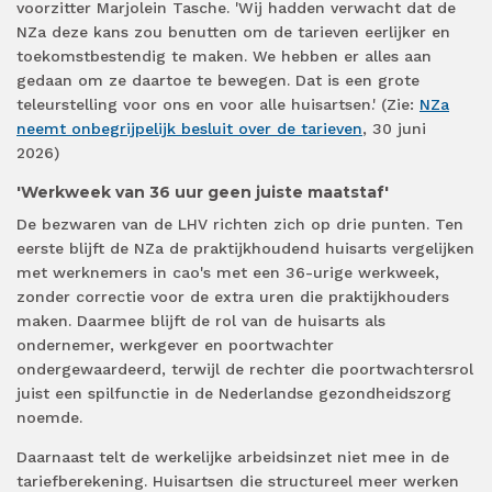
voorzitter Marjolein Tasche. 'Wij hadden verwacht dat de
NZa deze kans zou benutten om de tarieven eerlijker en
toekomstbestendig te maken. We hebben er alles aan
gedaan om ze daartoe te bewegen. Dat is een grote
teleurstelling voor ons en voor alle huisartsen.' (Zie:
NZa
neemt onbegrijpelijk besluit over de tarieven
, 30 juni
2026)
'Werkweek van 36 uur geen juiste maatstaf'
De bezwaren van de LHV richten zich op drie punten. Ten
eerste blijft de NZa de praktijkhoudend huisarts vergelijken
met werknemers in cao's met een 36-urige werkweek,
zonder correctie voor de extra uren die praktijkhouders
maken. Daarmee blijft de rol van de huisarts als
ondernemer, werkgever en poortwachter
ondergewaardeerd, terwijl de rechter die poortwachtersrol
juist een spilfunctie in de Nederlandse gezondheidszorg
noemde.
Daarnaast telt de werkelijke arbeidsinzet niet mee in de
tariefberekening. Huisartsen die structureel meer werken