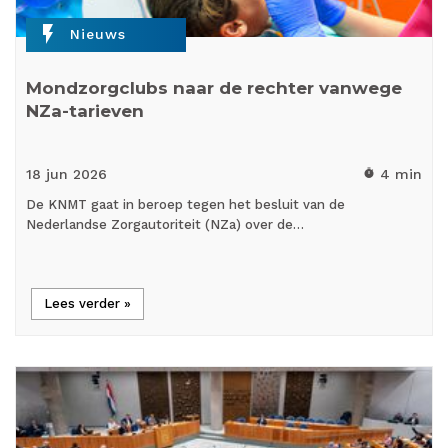
flash_on
Nieuws
Mondzorgclubs naar de rechter vanwege
NZa-tarieven
18 jun
2026
4 min
timer
De KNMT gaat in beroep tegen het besluit van de
Nederlandse Zorgautoriteit (NZa) over de…
Lees verder »