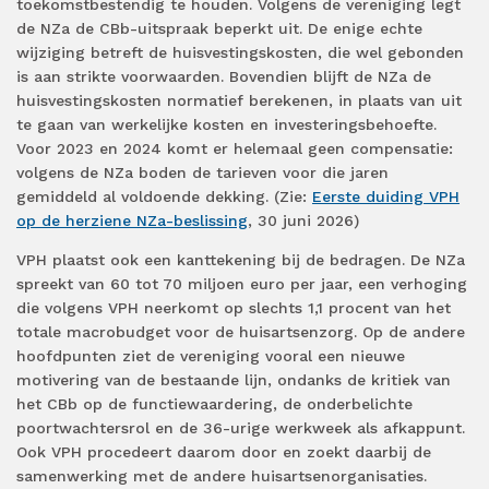
toekomstbestendig te houden. Volgens de vereniging legt
de NZa de CBb-uitspraak beperkt uit. De enige echte
wijziging betreft de huisvestingskosten, die wel gebonden
is aan strikte voorwaarden. Bovendien blijft de NZa de
huisvestingskosten normatief berekenen, in plaats van uit
te gaan van werkelijke kosten en investeringsbehoefte.
Voor 2023 en 2024 komt er helemaal geen compensatie:
volgens de NZa boden de tarieven voor die jaren
gemiddeld al voldoende dekking. (Zie:
Eerste duiding VPH
op de herziene NZa-beslissing
, 30 juni 2026)
VPH plaatst ook een kanttekening bij de bedragen. De NZa
spreekt van 60 tot 70 miljoen euro per jaar, een verhoging
die volgens VPH neerkomt op slechts 1,1 procent van het
totale macrobudget voor de huisartsenzorg. Op de andere
hoofdpunten ziet de vereniging vooral een nieuwe
motivering van de bestaande lijn, ondanks de kritiek van
het CBb op de functiewaardering, de onderbelichte
poortwachtersrol en de 36-urige werkweek als afkappunt.
Ook VPH procedeert daarom door en zoekt daarbij de
samenwerking met de andere huisartsenorganisaties.