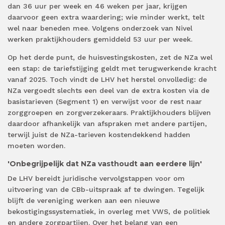
dan 36 uur per week en 46 weken per jaar, krijgen
daarvoor geen extra waardering; wie minder werkt, telt
wel naar beneden mee. Volgens onderzoek van Nivel
werken praktijkhouders gemiddeld 53 uur per week.
Op het derde punt, de huisvestingskosten, zet de NZa wel
een stap: de tariefstijging geldt met terugwerkende kracht
vanaf 2025. Toch vindt de LHV het herstel onvolledig: de
NZa vergoedt slechts een deel van de extra kosten via de
basistarieven (Segment 1) en verwijst voor de rest naar
zorggroepen en zorgverzekeraars. Praktijkhouders blijven
daardoor afhankelijk van afspraken met andere partijen,
terwijl juist de NZa-tarieven kostendekkend hadden
moeten worden.
'Onbegrijpelijk dat NZa vasthoudt aan eerdere lijn'
De LHV bereidt juridische vervolgstappen voor om
uitvoering van de CBb-uitspraak af te dwingen. Tegelijk
blijft de vereniging werken aan een nieuwe
bekostigingssystematiek, in overleg met VWS, de politiek
en andere zorgpartijen. Over het belang van een