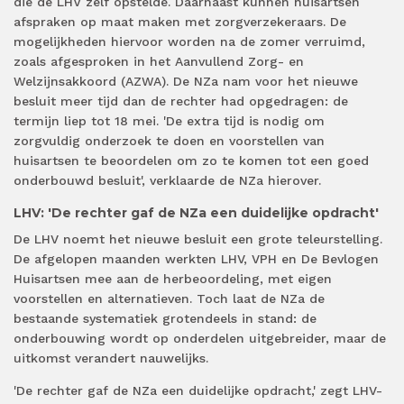
die de LHV zelf opstelde. Daarnaast kunnen huisartsen
afspraken op maat maken met zorgverzekeraars. De
mogelijkheden hiervoor worden na de zomer verruimd,
zoals afgesproken in het Aanvullend Zorg- en
Welzijnsakkoord (AZWA). De NZa nam voor het nieuwe
besluit meer tijd dan de rechter had opgedragen: de
termijn liep tot 18 mei. 'De extra tijd is nodig om
zorgvuldig onderzoek te doen en voorstellen van
huisartsen te beoordelen om zo te komen tot een goed
onderbouwd besluit', verklaarde de NZa hierover.
LHV: 'De rechter gaf de NZa een duidelijke opdracht'
De LHV noemt het nieuwe besluit een grote teleurstelling.
De afgelopen maanden werkten LHV, VPH en De Bevlogen
Huisartsen mee aan de herbeoordeling, met eigen
voorstellen en alternatieven. Toch laat de NZa de
bestaande systematiek grotendeels in stand: de
onderbouwing wordt op onderdelen uitgebreider, maar de
uitkomst verandert nauwelijks.
'De rechter gaf de NZa een duidelijke opdracht,' zegt LHV-