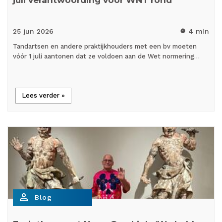
juli verantwoording voor WNT rond
25 jun
2026
4 min
timer
Tandartsen en andere praktijkhouders met een bv moeten
vóór 1 juli aantonen dat ze voldoen aan de Wet normering…
Lees verder »
person_outline
Blog