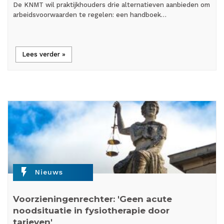
De KNMT wil praktijkhouders drie alternatieven aanbieden om
arbeidsvoorwaarden te regelen: een handboek…
Lees verder »
flash_on
Nieuws
Voorzieningenrechter: 'Geen acute
noodsituatie in fysiotherapie door
tarieven'