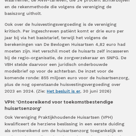
waarnemer, de ANW-tarieven, die 24 procent achterblijven
en de rekenmethode die volgens de vereniging de
basiszorg uitholt.
Ook over de huisvestingsvergoeding is de vereniging
kritisch. Per ingeschreven patiënt komt er drie euro per
jaar bij via het basistarief, terwijl het volgens de
berekeningen van De Bevlogen Huisartsen 4,82 euro had
moeten zijn. Het verschil moet de huisarts zelf incasseren
bij de regio-organisatie, de zorgverzekeraar en SNPG. De
VBH stelde daarvoor een juridisch onderbouwde
modelbrief op voor de achterban. De inzet voor de
komende ronde: 855 miljoen euro voor de huisartsenzorg,
plus de nog openstaande huisvestingsvergoeding over
2023 en 2024. (Zie:
Het besluit is er
, 30 juni 2026)
VPH: 'Ontoereikend voor toekomstbestendige
huisartsenzorg'
Ook Vereniging Praktijkhoudende Huisartsen (VPH)
kwalificeert de herziene beslissing in een eerste duiding
als ontoereikend om de huisartsenzorg toegankelijk en