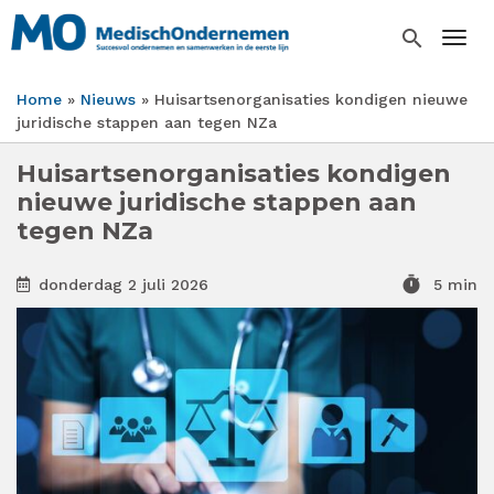
Overslaan
en
search
Togg
naar
de
Home
Nieuws
Huisartsenorganisaties kondigen nieuwe
inhoud
Kruimelpad
juridische stappen aan tegen NZa
gaan
Huisartsenorganisaties kondigen
nieuwe juridische stappen aan
tegen NZa
timer
donderdag 2 juli 2026
5 min