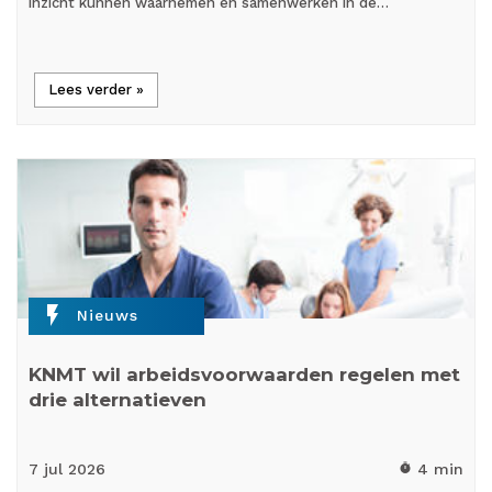
inzicht kunnen waarnemen en samenwerken in de…
Lees verder »
flash_on
Nieuws
KNMT wil arbeidsvoorwaarden regelen met
drie alternatieven
7 jul
2026
4 min
timer