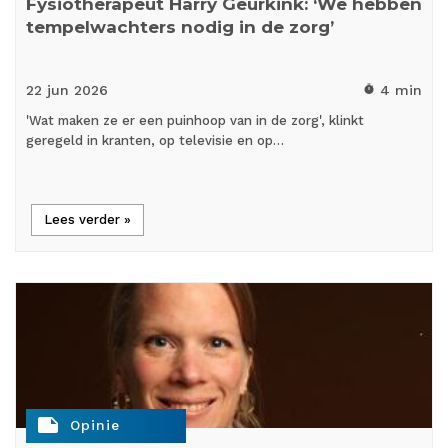
Fysiotherapeut Harry Geurkink: ‘We hebben
tempelwachters nodig in de zorg’
22 jun
2026
4 min
timer
'Wat maken ze er een puinhoop van in de zorg', klinkt
geregeld in kranten, op televisie en op…
Lees verder »
note
Opinie