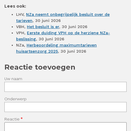
Lees ook:
LHV,
NZa neemt onbegrijpelijk besluit over de
tarieven
, 30 juni 2026
VBH,
Het besluit is er
, 30 juni 2026
VPH,
Eerste duiding VPH op de herziene NZa-
beslissing
, 30 juni 2026
NZa,
Herbeoordeling maximumtarieven
huisartsenzorg 2025
, 30 juni 2026
Reactie toevoegen
Uw naam
Onderwerp
Reactie