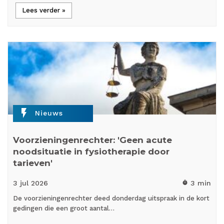
Lees verder »
flash_on
Nieuws
Voorzieningenrechter: 'Geen acute
noodsituatie in fysiotherapie door
tarieven'
3 jul
2026
3 min
timer
De voorzieningenrechter deed donderdag uitspraak in de kort
gedingen die een groot aantal…