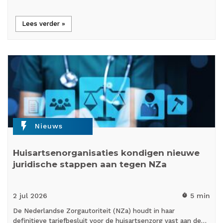
Lees verder »
flash_on
Nieuws
Huisartsenorganisaties kondigen nieuwe
juridische stappen aan tegen NZa
2 jul
2026
5 min
timer
De Nederlandse Zorgautoriteit (NZa) houdt in haar
definitieve tariefbesluit voor de huisartsenzorg vast aan de…