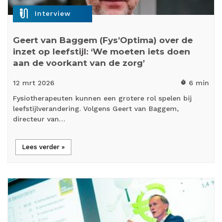
mic_external_on
Interview
Geert van Baggem (Fys’Optima) over de
inzet op leefstijl: ‘We moeten iets doen
aan de voorkant van de zorg’
12 mrt
2026
6 min
timer
Fysiotherapeuten kunnen een grotere rol spelen bij
leefstijlverandering. Volgens Geert van Baggem,
directeur van…
Lees verder »