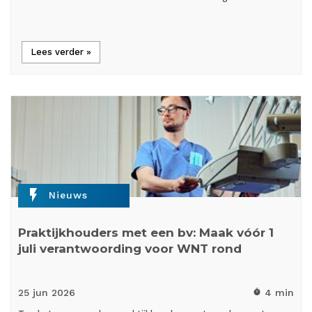
Lees verder »
flash_on
Nieuws
Praktijkhouders met een bv: Maak vóór 1
juli verantwoording voor WNT rond
25 jun
2026
4 min
timer