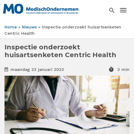
Overslaan
en
search
Togg
naar
de
Home
Nieuws
Inspectie onderzoekt huisartsenketen
inhoud
Kruimelpad
Centric Health
gaan
Inspectie onderzoekt
huisartsenketen Centric Health
timer
maandag 23 januari 2023
3 min