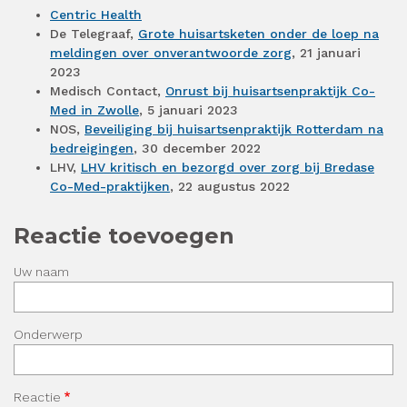
Centric Health
De Telegraaf,
Grote huisartsketen onder de loep na
meldingen over onverantwoorde zorg
, 21 januari
2023
Medisch Contact,
Onrust bij huisartsenpraktijk Co-
Med in Zwolle
, 5 januari 2023
NOS,
Beveiliging bij huisartsenpraktijk Rotterdam na
bedreigingen
, 30 december 2022
LHV,
LHV kritisch en bezorgd over zorg bij Bredase
Co-Med-praktijken
, 22 augustus 2022
Reactie toevoegen
Uw naam
Onderwerp
Reactie