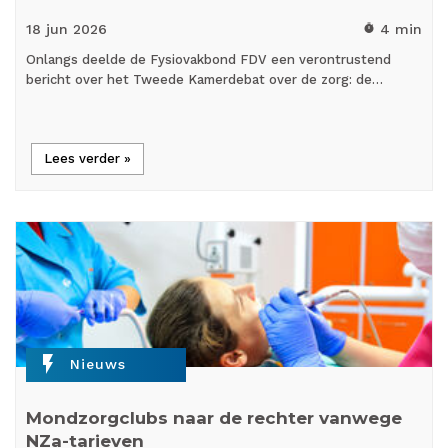
18 jun
2026
4 min
timer
Onlangs deelde de Fysiovakbond FDV een verontrustend
bericht over het Tweede Kamerdebat over de zorg: de…
Lees verder »
flash_on
Nieuws
Mondzorgclubs naar de rechter vanwege
NZa-tarieven