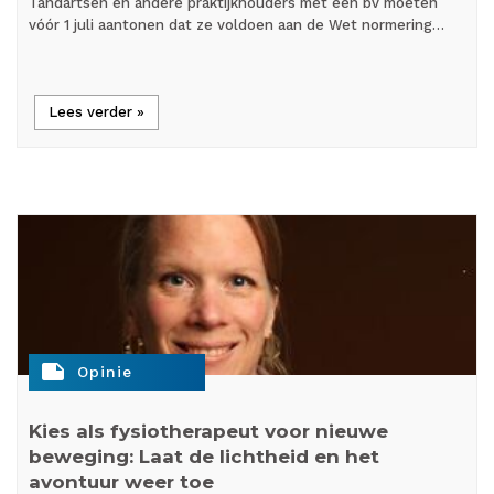
Tandartsen en andere praktijkhouders met een bv moeten
vóór 1 juli aantonen dat ze voldoen aan de Wet normering…
Lees verder »
note
Opinie
Kies als fysiotherapeut voor nieuwe
beweging: Laat de lichtheid en het
avontuur weer toe