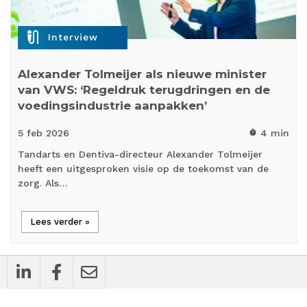
mic_external_on
Interview
Alexander Tolmeijer als nieuwe minister
van VWS: ‘Regeldruk terugdringen en de
voedingsindustrie aanpakken’
5 feb
2026
4 min
timer
Tandarts en Dentiva-directeur Alexander Tolmeijer
heeft een uitgesproken visie op de toekomst van de
zorg. Als…
Lees verder »