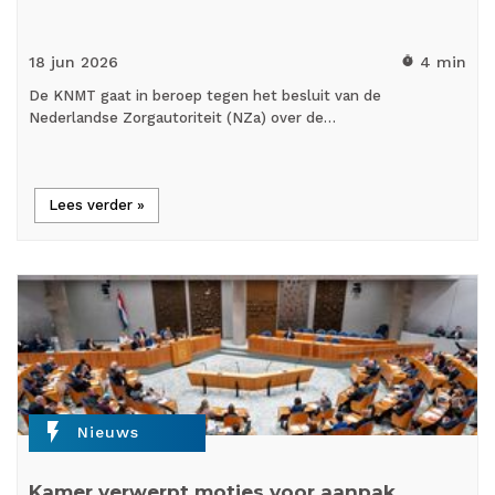
18 jun
2026
4 min
timer
De KNMT gaat in beroep tegen het besluit van de
Nederlandse Zorgautoriteit (NZa) over de…
Lees verder »
flash_on
Nieuws
Kamer verwerpt moties voor aanpak