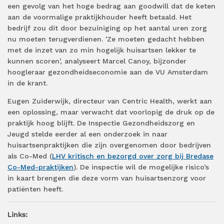
een gevolg van het hoge bedrag aan goodwill dat de keten
aan de voormalige praktijkhouder heeft betaald. Het
bedrijf zou dit door bezuiniging op het aantal uren zorg
nu moeten terugverdienen. 'Ze moeten gedacht hebben
met de inzet van zo min hogelijk huisartsen lekker te
kunnen scoren', analyseert Marcel Canoy, bijzonder
hoogleraar gezondheidseconomie aan de VU Amsterdam
in de krant.
Eugen Zuiderwijk, directeur van Centric Health, werkt aan
een oplossing, maar verwacht dat voorlopig de druk op de
praktijk hoog blijft. De Inspectie Gezondheidszorg en
Jeugd stelde eerder al een onderzoek in naar
huisartsenpraktijken die zijn overgenomen door bedrijven
als Co-Med (
LHV kritisch en bezorgd over zorg bij Bredase
Co-Med-praktijken
). De inspectie wil de mogelijke risico’s
in kaart brengen die deze vorm van huisartsenzorg voor
patiënten heeft.
Links: