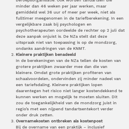
beroepsorganisatie. Ook worden tandartsen die
minder dan 46 weken per jaar werken, maar
gemiddeld wel 36 uur of meer per week, niet als
fulltimer meegenomen in de tariefberekening. In een
vergelijkbare zaak bij psychologen en
psychotherapeuten oordeelde de rechter op 2 juli dat
deze aanpak onjuist is. De NZa stelt dat deze
uitspraak niet van toepassing is op de mondzorg,
ondanks aandringen van de KNMT.
Kleinere praktijken benadeeld
In de berekeningen van de NZa tellen de kosten van
grotere praktijken zwaarder mee dan die van
kleinere. Omdat grote praktijken profiteren van
schaalvoordelen, ondervinden zij minder nadeel van
een tariefsdaling. Kleinere praktijken lopen
daarentegen het risico niet langer kostendekkend te
kunnen werken en mogelijk te moeten sluiten. Dit
zou de toegankelijkheid van de mondzorg juist in
regio’s met een nijpend tandartsentekort verder
onder druk zetten.
Overnamekosten ontbreken als kostenpost
Bij de overname van een praktijk – inclusief