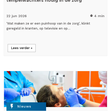
tempelwachters nodig in de zorg’
22 jun
2026
4 min
timer
'Wat maken ze er een puinhoop van in de zorg', klinkt
geregeld in kranten, op televisie en op…
Lees verder »
flash_on
Nieuws