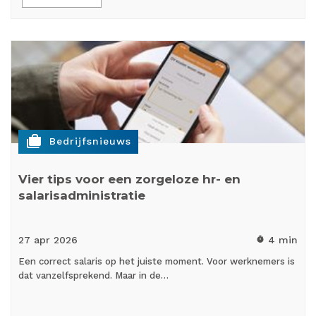
cases
Bedrijfsnieuws
Vier tips voor een zorgeloze hr- en
salarisadministratie
27 apr
2026
4 min
timer
Een correct salaris op het juiste moment. Voor werknemers is
dat vanzelfsprekend. Maar in de…