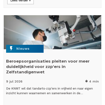
Lees verder »
flash_on
Nieuws
Beroepsorganisaties pleiten voor meer
duidelijkheid voor zzp'ers in
Zelfstandigenwet
9 jul
2026
4 min
timer
De KNMT wil dat tandarts-zzp'ers in vrijheid en naar eigen
inzicht kunnen waarnemen en samenwerken in de…