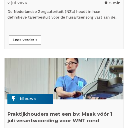
2 jul
2026
5 min
timer
De Nederlandse Zorgautoriteit (NZa) houdt in haar
definitieve tariefbesluit voor de huisartsenzorg vast aan de…
Lees verder »
flash_on
Nieuws
Praktijkhouders met een bv: Maak vóór 1
juli verantwoording voor WNT rond