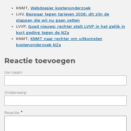
KNMT,
Webdossier kostenonderzoek
LHV,
Bezwaar tegen tarieven 2026: dit zijn de
stappen die wij nu gaan zetten
LVVP,
Goed nieuws: rechter stelt LVVP in het gelijk in
kort geding tegen de NZa
KNMT,
KNMT naar rechter om uitkomsten
kostenonderzoek NZa
Reactie toevoegen
Uw naam
Onderwerp
Reactie