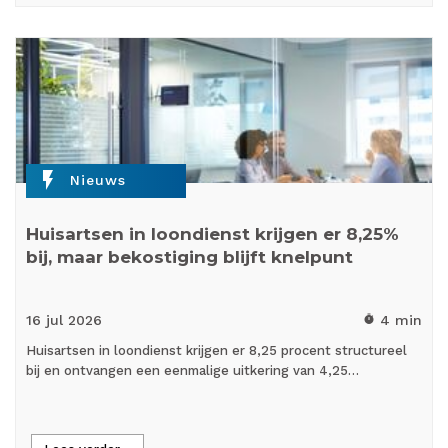
flash_on
Nieuws
Huisartsen in loondienst krijgen er 8,25%
bij, maar bekostiging blijft knelpunt
16 jul
2026
4 min
timer
Huisartsen in loondienst krijgen er 8,25 procent structureel
bij en ontvangen een eenmalige uitkering van 4,25…