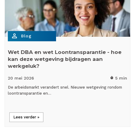
person_outline
Blog
Wet DBA en wet Loontransparantie - hoe
kan deze wetgeving bijdragen aan
werkgeluk?
20 mei
2026
5 min
timer
De arbeidsmarkt verandert snel. Nieuwe wetgeving rondom
loontransparantie en…
Lees verder »