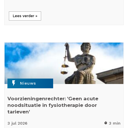
Lees verder »
flash_on
Nieuws
Voorzieningenrechter: 'Geen acute
noodsituatie in fysiotherapie door
tarieven'
3 jul
2026
3 min
timer