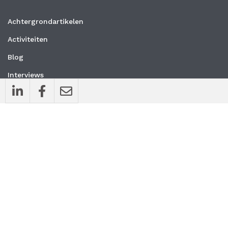
Achtergrondartikelen
Activiteiten
Blog
Interviews
Nieuws
Vacatures
Whitepapers
WEBSITE
Privacyverklaring
Algemene voorwaarden