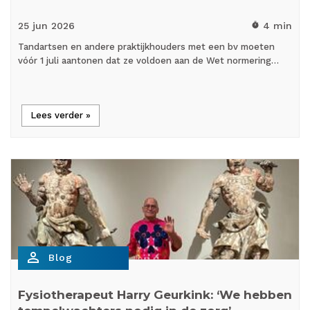
25 jun
2026
4 min
timer
Tandartsen en andere praktijkhouders met een bv moeten
vóór 1 juli aantonen dat ze voldoen aan de Wet normering…
Lees verder »
person_outline
Blog
Fysiotherapeut Harry Geurkink: ‘We hebben