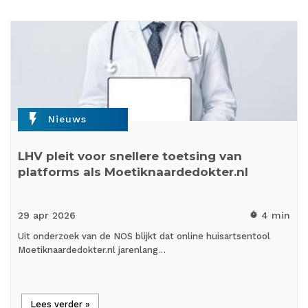
flash_on
Nieuws
LHV pleit voor snellere toetsing van
platforms als Moetiknaardedokter.nl
29 apr
2026
4 min
timer
Uit onderzoek van de NOS blijkt dat online huisartsentool
Moetiknaardedokter.nl jarenlang…
Lees verder »