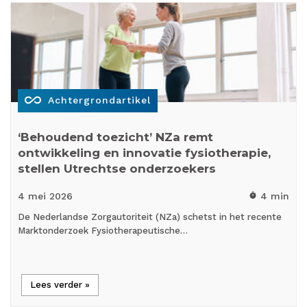
all_inclusive
Achtergrondartikel
‘Behoudend toezicht’ NZa remt
ontwikkeling en innovatie fysiotherapie,
stellen Utrechtse onderzoekers
4 mei
2026
4 min
timer
De Nederlandse Zorgautoriteit (NZa) schetst in het recente
Marktonderzoek Fysiotherapeutische…
Lees verder »