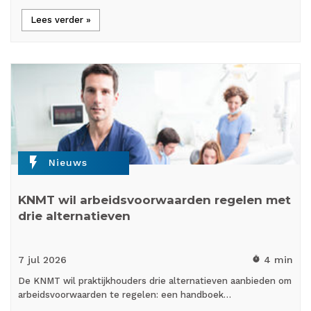
Lees verder »
flash_on
Nieuws
KNMT wil arbeidsvoorwaarden regelen met
drie alternatieven
7 jul
2026
4 min
timer
De KNMT wil praktijkhouders drie alternatieven aanbieden om
arbeidsvoorwaarden te regelen: een handboek…