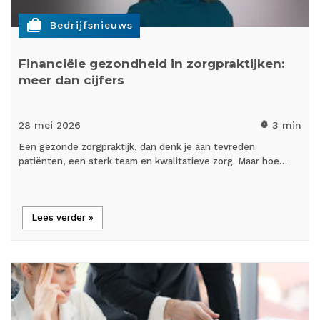
cases
Bedrijfsnieuws
Financiële gezondheid in zorgpraktijken:
meer dan cijfers
28 mei
2026
3 min
timer
Een gezonde zorgpraktijk, dan denk je aan tevreden
patiënten, een sterk team en kwalitatieve zorg. Maar hoe…
Lees verder »