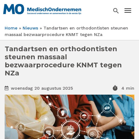
Overslaan
en
search
Togg
naar
de
Home
Nieuws
Tandartsen en orthodontisten steunen
inhoud
Kruimelpad
massaal bezwaarprocedure KNMT tegen NZa
gaan
Tandartsen en orthodontisten
steunen massaal
bezwaarprocedure KNMT tegen
NZa
timer
woensdag 20 augustus 2025
4 min