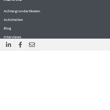
Achtergrondartikelen
Activiteiten
Blog
Interviews
Nieuws
Vacatures
Whitepapers
WEBSITE
Privacyverklaring
Algemene voorwaarden