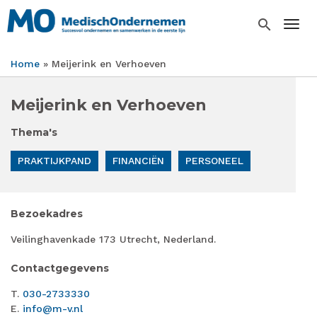
Overslaan
en
search
Togg
naar
de
Home
Meijerink en Verhoeven
inhoud
Kruimelpad
gaan
Meijerink en Verhoeven
Thema's
PRAKTIJKPAND
FINANCIËN
PERSONEEL
Bezoekadres
Veilinghavenkade 173 Utrecht, Nederland.
Contactgegevens
T.
030-2733330
E.
info@m-v.nl