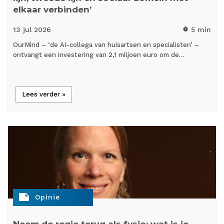
elkaar verbinden’
13 jul
2026
5 min
timer
OurMind – ‘de AI-collega van huisartsen en specialisten’ –
ontvangt een investering van 2,1 miljoen euro om de…
Lees verder »
note
Opinie