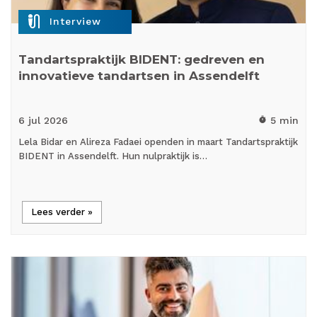
mic_external_on
Interview
Tandartspraktijk BIDENT: gedreven en
innovatieve tandartsen in Assendelft
6 jul
2026
5 min
timer
Lela Bidar en Alireza Fadaei openden in maart Tandartspraktijk
BIDENT in Assendelft. Hun nulpraktijk is…
Lees verder »