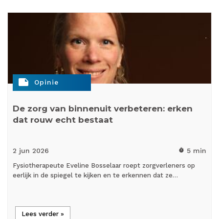
note
Opinie
De zorg van binnenuit verbeteren: erken
dat rouw echt bestaat
2 jun
2026
5 min
timer
Fysiotherapeute Eveline Bosselaar roept zorgverleners op
eerlijk in de spiegel te kijken en te erkennen dat ze…
Lees verder »