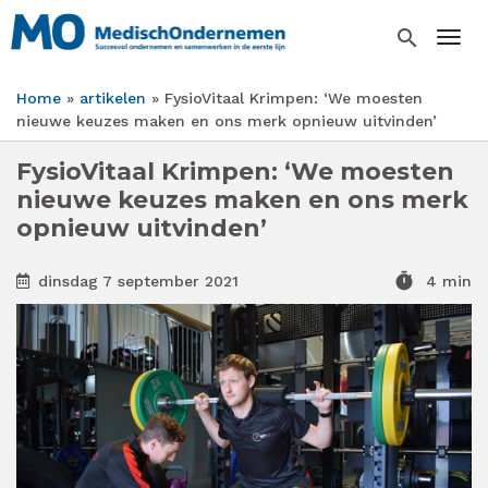
Overslaan
en
search
Togg
naar
de
Home
artikelen
FysioVitaal Krimpen: ‘We moesten
inhoud
Kruimelpad
nieuwe keuzes maken en ons merk opnieuw uitvinden’
gaan
FysioVitaal Krimpen: ‘We moesten
nieuwe keuzes maken en ons merk
opnieuw uitvinden’
timer
dinsdag 7 september 2021
4 min