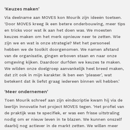
‘Keuzes maken’
Via deelname aan MOVES kon Mourik zijn ideeën toetsen.
‘Door MOVES kreeg ik een betere onderbouwing, meer tips
en tricks voor wat ik aan het doen was. We moesten
keuzes maken om het merk opnieuw neer te zetten. Wie
zijn we en wat is onze strategie? Met het personeel
hebben we de toolkit doorgenomen. We namen afstand
van de organisatie, gingen erboven staan en naar onze
omgeving kijken. Daardoor durfden we keuzes te maken.
We wilden onze doelgroep aanvankelijk heel breed maken,
dat zit ook in mijn karakter. Ik ben een ‘pleaser’, wat
betekent dat ik liefst graag iedereen binnen wil hebben.’
‘Meer ondernemen’
Toen Mourik schreef aan zijn eindscriptie kwam hij via de
leerlijn innovatie het project MOVES tegen. ‘Het profiel van
de praktijk was te specifiek, er was een frisse uitstraling
nodig om er nieuw leven in te blazen. We kunnen onszelf
daarbij nog actiever in de markt zetten. We willen meer