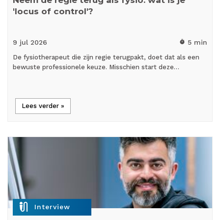
Neem de regie terug als fysio: wat is je
'locus of control'?
9 jul
2026
5 min
timer
De fysiotherapeut die zijn regie terugpakt, doet dat als een
bewuste professionele keuze. Misschien start deze…
Lees verder »
mic_external_on
Interview