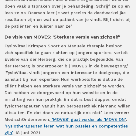
doen vaak uitspraken over je behandeling. Schrijf ze op en
lees ze na. Daarvan leer je wat precies de daadwerkelijke
resultaten zijn en wat de patiënt van je vindt. Blijf dicht bij
de patiënten en luister naar ze.’
De visie van MOVES: 'Sterkere versie van zichzelf'
FysioVitaal Krimpen Sport en Manuele therapie besloot
zich specifiek te gaan richten op jongere sporters, vertelt
Eveline van der Herberg, die de praktijk begeleidde. Van
der Herberg is onderzoeker bij 'MOVES in de beweegzorg'.
'FysioVitaal vindt jongeren een interessante doelgroep, die
aansluit bij hun expertise. Hun werkbelofte is dat ze de
cliënt helpen een sterkere versie van zichzelf te worden.
Dat hebben ze doorgevoerd op hun website en in de
inrichting van hun praktijk. En dat is best dapper, omdat
fysiotherapeuten vanuit hun beroepsethiek niemand willen
uitsluiten. En dat doen ze natuurlijk ook niet.’ Lees verder:
MedischOndernemen,
‘MOVES’ gaat verder als ‘MOVE ON’
:
‘Fysiotherapeuten leren wat hun passies en competenties
zijn’
, 18 juni 2021