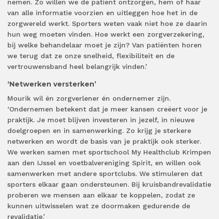
nemen. Zo willen we de patiënt ontzorgen, hem of haar
van alle informatie voorzien en uitleggen hoe het in de
zorgwereld werkt. Sporters weten vaak niet hoe ze daarin
hun weg moeten vinden. Hoe werkt een zorgverzekering,
bij welke behandelaar moet je zijn? Van patiënten horen
we terug dat ze onze snelheid, flexibiliteit en de
vertrouwensband heel belangrijk vinden.’
‘Netwerken versterken’
Mourik wil én zorgverlener én ondernemer zijn.
‘Ondernemen betekent dat je meer kansen creëert voor je
praktijk. Je moet blijven investeren in jezelf, in nieuwe
doelgroepen en in samenwerking. Zo krijg je sterkere
netwerken en wordt de basis van je praktijk ook sterker.
We werken samen met sportschool My Healthclub Krimpen
aan den IJssel en voetbalvereniging Spirit, en willen ook
samenwerken met andere sportclubs. We stimuleren dat
sporters elkaar gaan ondersteunen. Bij kruisbandrevalidatie
proberen we mensen aan elkaar te koppelen, zodat ze
kunnen uitwisselen wat ze doormaken gedurende de
revalidatie.’