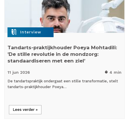
mic_external_on
Interview
Tandarts-praktijkhouder Poeya Mohtadili:
’De stille revolutie in de mondzorg:
standaardiseren met een ziel’
11 jun
2026
4 min
timer
De tandartspraktijk ondergaat een stille transformatie, stelt
tandarts-praktijkhouder Poeya…
Lees verder »