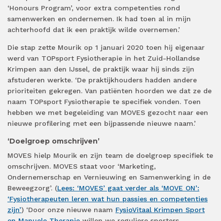
‘Honours Program’, voor extra competenties rond
samenwerken en ondernemen. Ik had toen al in mijn
achterhoofd dat ik een praktijk wilde overnemen.’
Die stap zette Mourik op 1 januari 2020 toen hij eigenaar
werd van TOPsport Fysiotherapie in het Zuid-Hollandse
Krimpen aan den IJssel, de praktijk waar hij sinds zijn
afstuderen werkte. ‘De praktijkhouders hadden andere
prioriteiten gekregen. Van patiënten hoorden we dat ze de
naam TOPsport Fysiotherapie te specifiek vonden. Toen
hebben we met begeleiding van MOVES gezocht naar een
nieuwe profilering met een bijpassende nieuwe naam.’
‘Doelgroep omschrijven’
MOVES hielp Mourik en zijn team de doelgroep specifiek te
omschrijven. MOVES staat voor ‘Marketing,
Ondernemerschap en Vernieuwing en Samenwerking in de
Beweegzorg’. (
Lees: ‘MOVES’ gaat verder als ‘MOVE ON’:
‘Fysiotherapeuten leren wat hun passies en competenties
zijn’
) ‘Door onze nieuwe naam
FysioVitaal Krimpen Sport
en Manuele Therapie
willen we reguliere sporters