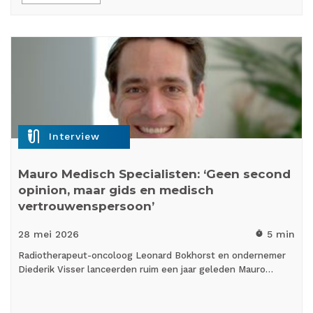
mic_external_on
Interview
Mauro Medisch Specialisten: ‘Geen second
opinion, maar gids en medisch
vertrouwenspersoon’
28 mei
2026
5 min
timer
Radiotherapeut-oncoloog Leonard Bokhorst en ondernemer
Diederik Visser lanceerden ruim een jaar geleden Mauro…