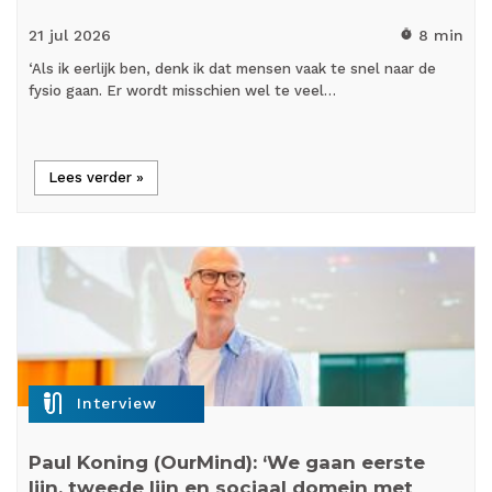
21 jul
2026
8 min
timer
‘Als ik eerlijk ben, denk ik dat mensen vaak te snel naar de
fysio gaan. Er wordt misschien wel te veel…
Lees verder »
mic_external_on
Interview
Paul Koning (OurMind): ‘We gaan eerste
lijn, tweede lijn en sociaal domein met