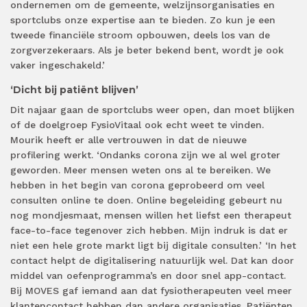
ondernemen om de gemeente, welzijnsorganisaties en
sportclubs onze expertise aan te bieden. Zo kun je een
tweede financiële stroom opbouwen, deels los van de
zorgverzekeraars. Als je beter bekend bent, wordt je ook
vaker ingeschakeld.’
‘Dicht bij patiënt blijven’
Dit najaar gaan de sportclubs weer open, dan moet blijken
of de doelgroep FysioVitaal ook echt weet te vinden.
Mourik heeft er alle vertrouwen in dat de nieuwe
profilering werkt. ‘Ondanks corona zijn we al wel groter
geworden. Meer mensen weten ons al te bereiken. We
hebben in het begin van corona geprobeerd om veel
consulten online te doen. Online begeleiding gebeurt nu
nog mondjesmaat, mensen willen het liefst een therapeut
face-to-face tegenover zich hebben. Mijn indruk is dat er
niet een hele grote markt ligt bij digitale consulten.’ ‘In het
contact helpt de digitalisering natuurlijk wel. Dat kan door
middel van oefenprogramma’s en door snel app-contact.
Bij MOVES gaf iemand aan dat fysiotherapeuten veel meer
klantencontact hebben dan andere organisaties. Patiënten