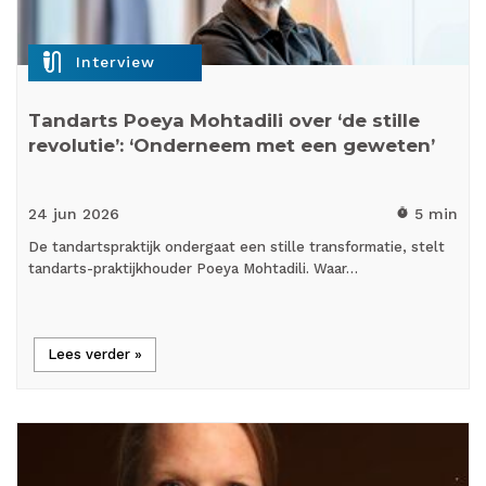
mic_external_on
Interview
Tandarts Poeya Mohtadili over ‘de stille
revolutie’: ‘Onderneem met een geweten’
24 jun
2026
5 min
timer
De tandartspraktijk ondergaat een stille transformatie, stelt
tandarts-praktijkhouder Poeya Mohtadili. Waar…
Lees verder »