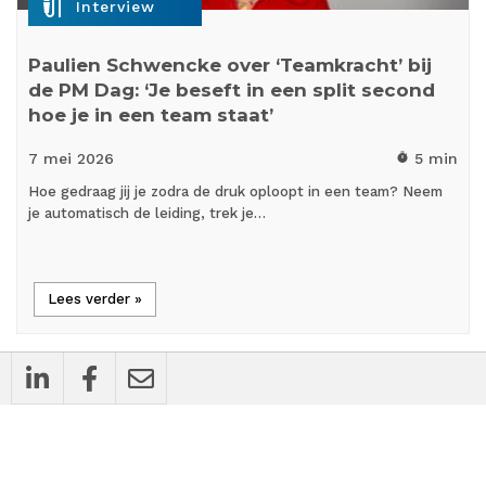
mic_external_on
Interview
Paulien Schwencke over ‘Teamkracht’ bij
de PM Dag: ‘Je beseft in een split second
hoe je in een team staat’
7 mei
2026
5 min
timer
Hoe gedraag jij je zodra de druk oploopt in een team? Neem
je automatisch de leiding, trek je…
Lees verder »