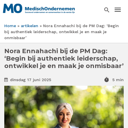
Overslaan
en
search
Togg
naar
de
Home
artikelen
Nora Ennahachi bij de PM Dag: ‘Begin
inhoud
Kruimelpad
bij authentiek leiderschap, ontwikkel je en maak je
gaan
onmisbaar’
Nora Ennahachi bij de PM Dag:
‘Begin bij authentiek leiderschap,
ontwikkel je en maak je onmisbaar’
timer
dinsdag 17 juni 2025
5 min