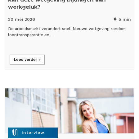
werkgeluk?
20 mei
2026
5 min
timer
De arbeidsmarkt verandert snel. Nieuwe wetgeving rondom
loontransparantie en…
Lees verder »
mic_external_on
Interview