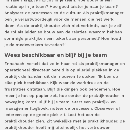
‘In fase 1 krijg je inzicht in je team. Hoe bouw je een
relatie op in je team? Hoe goed luister je naar je team?
Analyseer de processen en de cultuur. Als praktijkmanager
ben je verantwoordelijk voor de mensen die het werk
doen. Als de praktijkhouder zich niet verbindt, pak je zelf
de rol als leider en bouw aan de relaties. Waarom hebben
sommige praktijken een tekort aan personeel? Hoe houd
je de medewerkers tevreden?’
Wees beschikbaar en blijf bij je team
Ennahachi vertelt dat ze in haar rol als praktijkmanager en
operationeel directeur bereid is op allerlei plekken in de
praktijk de handen uit de mouwen te steken. ‘Ik ben op
elke plek beschikbaar. Kijk waar de werkdruk en de
frustraties ontstaan. Blijf die dingen ook benoemen. Hoe
meer je het op papier zet, hoe eerder de praktijkhouder in
beweging komt. Blijf bij je team. Start een praktijk- en
managementlogboek, noteer de processen. Observeer of
iedereen op de goede plek zit. Laat het aan de
praktijkhouder zien. Zit wekelijks met je praktijkhouder. De
praktijkhouder heeft mij uiteindelijk het vertrouwen