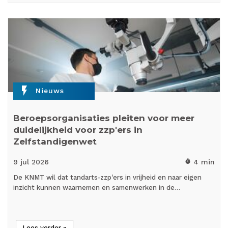
flash_on
Nieuws
Beroepsorganisaties pleiten voor meer
duidelijkheid voor zzp'ers in
Zelfstandigenwet
9 jul
2026
4 min
timer
De KNMT wil dat tandarts-zzp'ers in vrijheid en naar eigen
inzicht kunnen waarnemen en samenwerken in de…
Lees verder »