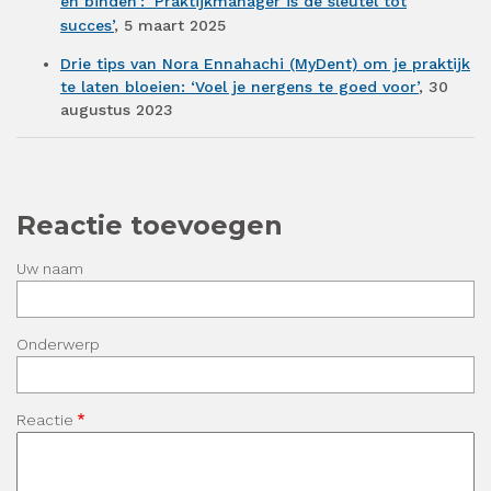
en binden’: ‘Praktijkmanager is de sleutel tot
succes’
, 5 maart 2025
Drie tips van Nora Ennahachi (MyDent) om je praktijk
te laten bloeien: ‘Voel je nergens te goed voor’
, 30
augustus 2023
Reactie toevoegen
Uw naam
Onderwerp
Reactie