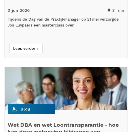
3 jun
2026
3 min
timer
Tijdens de Dag van de Praktijkmanager op 21 mei verzorgde
Jos Luypaers een masterclass over…
Lees verder »
person_outline
Blog
Wet DBA en wet Loontransparantie - hoe
kan deze wetgeving bijdragen aan