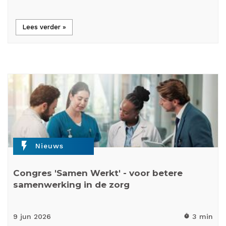
Lees verder »
flash_on
Nieuws
Congres 'Samen Werkt' - voor betere
samenwerking in de zorg
9 jun
2026
3 min
timer