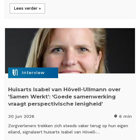
Lees verder »
mic_external_on
Interview
Huisarts Isabel van Hövell-Ullmann over
'Samen Werkt': ‘Goede samenwerking
vraagt perspectivische lenigheid’
30 jun
2026
6 min
timer
Zorgverleners trekken zich steeds vaker terug op hun eigen
eiland, signaleert huisarts Isabel van Hövell-…